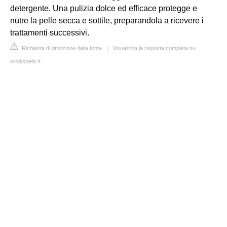
detergente. Una pulizia dolce ed efficace protegge e
nutre la pelle secca e sottile, preparandola a ricevere i
trattamenti successivi.
Richiesta di rimozione della fonte
|
Visualizza la risposta completa su
orodispello.it