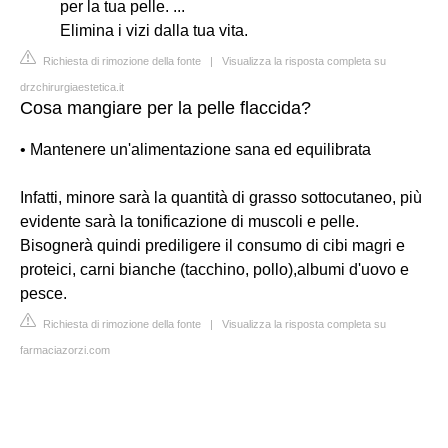
per la tua pelle. ...
Elimina i vizi dalla tua vita.
Richiesta di rimozione della fonte
|
Visualizza la risposta completa su
drzchirurgiaestetica.it
Cosa mangiare per la pelle flaccida?
• Mantenere un'alimentazione sana ed equilibrata
Infatti, minore sarà la quantità di grasso sottocutaneo, più
evidente sarà la tonificazione di muscoli e pelle.
Bisognerà quindi prediligere il consumo di cibi magri e
proteici, carni bianche (tacchino, pollo),albumi d'uovo e
pesce.
Richiesta di rimozione della fonte
|
Visualizza la risposta completa su
farmaciazorzi.com