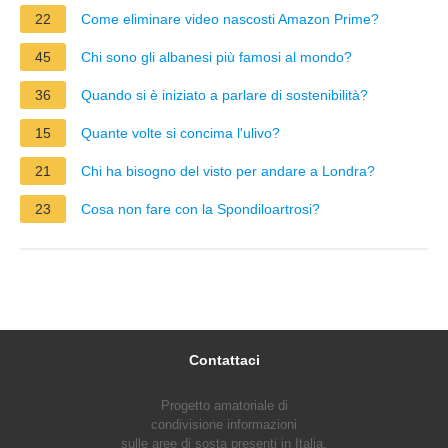
22
Come eliminare video nascosti Amazon Prime?
45
Chi sono gli albanesi più famosi al mondo?
36
Quando si è iniziato a parlare di sostenibilità?
15
Quante volte si concima l'ulivo?
21
Chi ha bisogno del visto per andare a Londra?
23
Cosa non fare con la Spondiloartrosi?
Contattaci
Progetto amatoriale di
condivisione informazioni
sulle aree di sosta presenti in Italia.