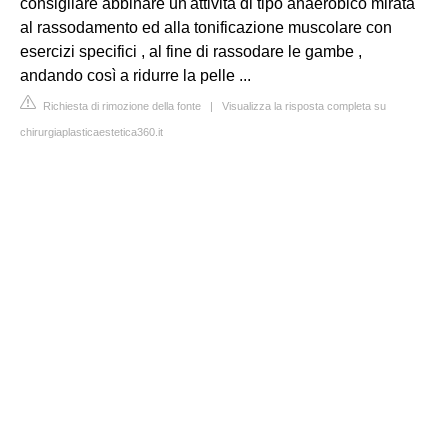
consigliare abbinare un'attività di tipo anaerobico mirata
al rassodamento ed alla tonificazione muscolare con
esercizi specifici , al fine di rassodare le gambe ,
andando così a ridurre la pelle ...
Richiesta di rimozione della fonte
|
Visualizza la risposta completa su
chirurgiaplasticaestetica360.it