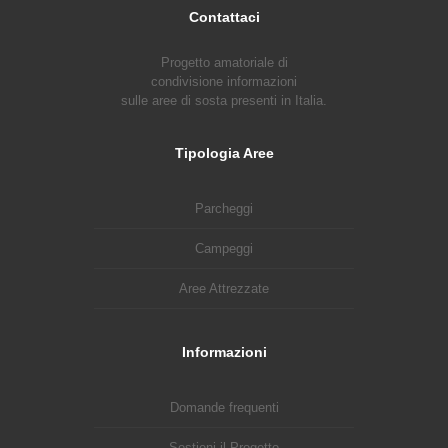
Contattaci
Progetto amatoriale di
condivisione informazioni
sulle aree di sosta presenti in Italia.
Tipologia Aree
Parcheggi
Campeggi
Aree Attrezzate
Informazioni
Domande frequenti
Sostieni il Progetto