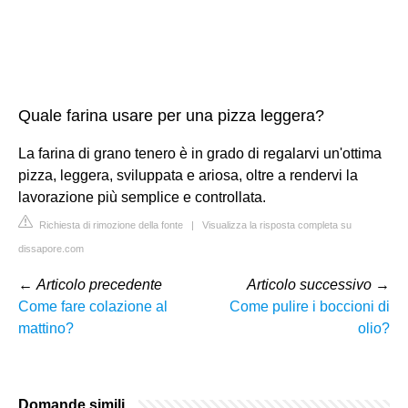
Quale farina usare per una pizza leggera?
La farina di grano tenero è in grado di regalarvi un'ottima
pizza, leggera, sviluppata e ariosa, oltre a rendervi la
lavorazione più semplice e controllata.
Richiesta di rimozione della fonte
|
Visualizza la risposta completa su
dissapore.com
←
Articolo precedente
Articolo successivo
→
Come fare colazione al
Come pulire i boccioni di
mattino?
olio?
Domande simili