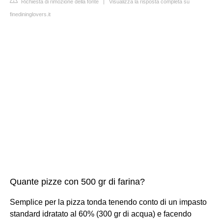
Richiesta di rimozione della fonte
|
Visualizza la risposta completa su
finedininglovers.it
Quante pizze con 500 gr di farina?
Semplice per la pizza tonda tenendo conto di un impasto
standard idratato al 60% (300 gr di acqua) e facendo