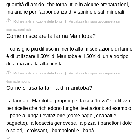
quantità di amido, che torna utile in alcune preparazioni,
ma anche per l'abbondanza di vitamine e sali minerali.
Richiesta di rimozione della fonte
|
Visualizza la risposta completa su
nonnapaperina.it
Come miscelare la farina Manitoba?
Il consiglio più diffuso in merito alla miscelazione di farine
è di utilizzare il 50% di Manitoba e il 50% di un altro tipo
di farina adatta alla ricetta.
Richiesta di rimozione della fonte
|
Visualizza la risposta completa su
donnaglamour.it
Come si usa la farina di manitoba?
La farina di Manitoba, proprio per la sua “forza” si utilizza
per ricette che richiedono lunghe lievitazioni: ad esempio
il pane a lunga lievitazione (come bagel, chapati e
baguette), la focaccia genovese, la pizza, i panettoni dolci
o salati, i croissant, i bomboloni e i babà.