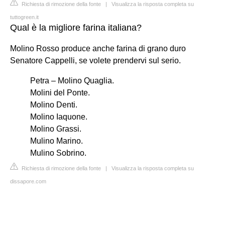
Richiesta di rimozione della fonte
|
Visualizza la risposta completa su
tuttogreen.it
Qual è la migliore farina italiana?
Molino Rosso produce anche farina di grano duro
Senatore Cappelli, se volete prendervi sul serio.
Petra – Molino Quaglia.
Molini del Ponte.
Molino Denti.
Molino Iaquone.
Molino Grassi.
Mulino Marino.
Mulino Sobrino.
Richiesta di rimozione della fonte
|
Visualizza la risposta completa su
dissapore.com