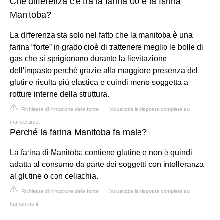
Che differenza c'è tra la farina 00 e la farina
Manitoba?
La differenza sta solo nel fatto che la manitoba è una
farina “forte” in grado cioè di trattenere meglio le bolle di
gas che si sprigionano durante la lievitazione
dell'impasto perché grazie alla maggiore presenza del
glutine risulta più elastica e quindi meno soggetta a
rotture interne della struttura.
Richiesta di rimozione della fonte
|
Visualizza la risposta completa su
marieclaire.it
Perché la farina Manitoba fa male?
La farina di Manitoba contiene glutine e non è quindi
adatta al consumo da parte dei soggetti con intolleranza
al glutine o con celiachia.
Richiesta di rimozione della fonte
|
Visualizza la risposta completa su
humanitas.it