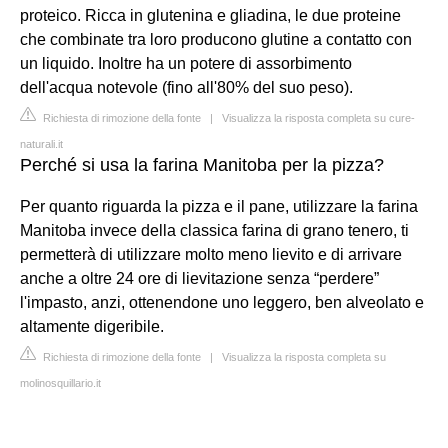
proteico. Ricca in glutenina e gliadina, le due proteine
che combinate tra loro producono glutine a contatto con
un liquido. Inoltre ha un potere di assorbimento
dell'acqua notevole (fino all'80% del suo peso).
Richiesta di rimozione della fonte
|
Visualizza la risposta completa su cure-
naturali.it
Perché si usa la farina Manitoba per la pizza?
Per quanto riguarda la pizza e il pane, utilizzare la farina
Manitoba invece della classica farina di grano tenero, ti
permetterà di utilizzare molto meno lievito e di arrivare
anche a oltre 24 ore di lievitazione senza “perdere”
l'impasto, anzi, ottenendone uno leggero, ben alveolato e
altamente digeribile.
Richiesta di rimozione della fonte
|
Visualizza la risposta completa su
molinosquillario.it