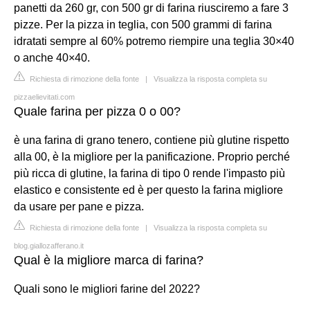
panetti da 260 gr, con 500 gr di farina riusciremo a fare 3
pizze. Per la pizza in teglia, con 500 grammi di farina
idratati sempre al 60% potremo riempire una teglia 30×40
o anche 40×40.
Richiesta di rimozione della fonte
|
Visualizza la risposta completa su
pizzaelievitati.com
Quale farina per pizza 0 o 00?
è una farina di grano tenero, contiene più glutine rispetto
alla 00, è la migliore per la panificazione. Proprio perché
più ricca di glutine, la farina di tipo 0 rende l'impasto più
elastico e consistente ed è per questo la farina migliore
da usare per pane e pizza.
Richiesta di rimozione della fonte
|
Visualizza la risposta completa su
blog.giallozafferano.it
Qual è la migliore marca di farina?
Quali sono le migliori farine del 2022?