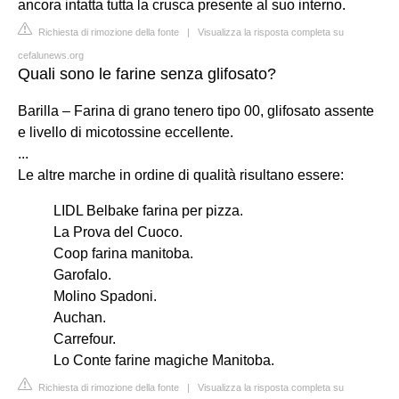
ancora intatta tutta la crusca presente al suo interno.
Richiesta di rimozione della fonte
|
Visualizza la risposta completa su
cefalunews.org
Quali sono le farine senza glifosato?
Barilla – Farina di grano tenero tipo 00, glifosato assente
e livello di micotossine eccellente.
...
Le altre marche in ordine di qualità risultano essere:
LIDL Belbake farina per pizza.
La Prova del Cuoco.
Coop farina manitoba.
Garofalo.
Molino Spadoni.
Auchan.
Carrefour.
Lo Conte farine magiche Manitoba.
Richiesta di rimozione della fonte
|
Visualizza la risposta completa su