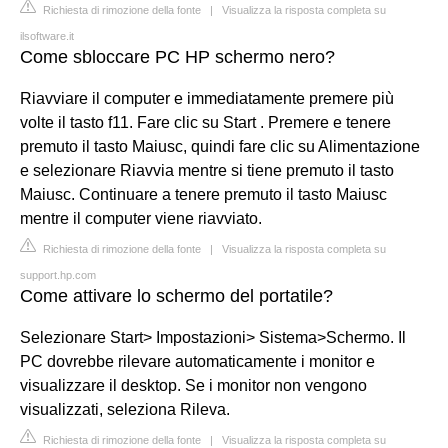
Richiesta di rimozione della fonte
|
Visualizza la risposta completa su
ilsoftware.it
Come sbloccare PC HP schermo nero?
Riavviare il computer e immediatamente premere più
volte il tasto f11. Fare clic su Start . Premere e tenere
premuto il tasto Maiusc, quindi fare clic su Alimentazione
e selezionare Riavvia mentre si tiene premuto il tasto
Maiusc. Continuare a tenere premuto il tasto Maiusc
mentre il computer viene riavviato.
Richiesta di rimozione della fonte
|
Visualizza la risposta completa su
support.hp.com
Come attivare lo schermo del portatile?
Selezionare Start> Impostazioni> Sistema>Schermo. Il
PC dovrebbe rilevare automaticamente i monitor e
visualizzare il desktop. Se i monitor non vengono
visualizzati, seleziona Rileva.
Richiesta di rimozione della fonte
|
Visualizza la risposta completa su