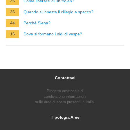
36
Come liberarsi di un trojan?
36
Quando si innesta il ciliegio a spacco?
44
Perché Siena?
16
Dove si formano i nidi di vespe?
Contattaci
Progetto amatoriale di
condivisione informazioni
sulle aree di sosta presenti in Italia.
Tipologia Aree