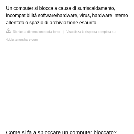
Un computer si blocca a causa di surriscaldamento,
incompatibilità software/hardware, virus, hardware interno
allentato o spazio di archiviazione esaurito.
Richiesta di rimozione della fonte
|
Visualizza la risposta completa su
4ddig.tenorshare.com
Come si fa a sbloccare un computer bloccato?