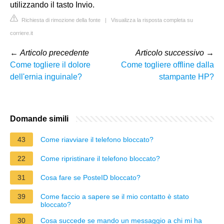
utilizzando il tasto Invio.
Richiesta di rimozione della fonte
|
Visualizza la risposta completa su
corriere.it
←
Articolo precedente
Articolo successivo
→
Come togliere il dolore
Come togliere offline dalla
dell'ernia inguinale?
stampante HP?
Domande simili
43
Come riavviare il telefono bloccato?
22
Come ripristinare il telefono bloccato?
31
Cosa fare se PosteID bloccato?
39
Come faccio a sapere se il mio contatto è stato
bloccato?
30
Cosa succede se mando un messaggio a chi mi ha