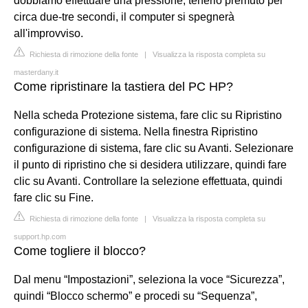
dobbiamo effettuare una pressione, tenerlo premuto per
circa due-tre secondi, il computer si spegnerà
all'improvviso.
Richiesta di rimozione della fonte
|
Visualizza la risposta completa su
masterdany.it
Come ripristinare la tastiera del PC HP?
Nella scheda Protezione sistema, fare clic su Ripristino
configurazione di sistema. Nella finestra Ripristino
configurazione di sistema, fare clic su Avanti. Selezionare
il punto di ripristino che si desidera utilizzare, quindi fare
clic su Avanti. Controllare la selezione effettuata, quindi
fare clic su Fine.
Richiesta di rimozione della fonte
|
Visualizza la risposta completa su
support.hp.com
Come togliere il blocco?
Dal menu “Impostazioni”, seleziona la voce “Sicurezza”,
quindi “Blocco schermo” e procedi su “Sequenza”,