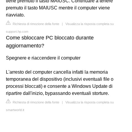
tiene premuto il tasto MAIUSC. Continuare a tenere
premuto il tasto MAIUSC mentre il computer viene
riavviato.
Richiesta di rimozione della fonte
|
Visualizza la risposta completa su
support.hp.com
Come sbloccare PC bloccato durante
aggiornamento?
Spegnere e riaccendere il computer
L'arresto del computer cancella infatti la memoria
temporanea del dispositivo (inclusivi eventuali file o
processi bloccati) e consente a Windows Update di
ripartire dall'inizio, bypassando eventuali storture.
Richiesta di rimozione della fonte
|
Visualizza la risposta completa su
smartworld.it