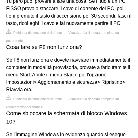
Tu però puoi provare a fare una cosa. Se il tuo è un PC
FISSO prova a staccare il cavo di corrente del PC, poi
tieni premuto il tasto di accensione per 30 secondi, lasci il
tasto, ricolleghi il cavo e fai nuovamente partire il PC.
Richiesta di rimozione della fonte
|
Visualizza la risposta completa su
pczero.info
Cosa fare se F8 non funziona?
Se F8 non funziona e dovete riavviare immediatamente il
computer in modalità provvisoria, provate a farlo tramite il
menu Start. Aprite il menu Start e poi l'opzione
Impostazioni> Aggiornamento e sicurezza> Ripristino>
Riavvia ora.
Richiesta di rimozione della fonte
|
Visualizza la risposta completa su
recoverit.wondershare.it
Come sbloccare la schermata di blocco Windows
10?
Se l'immagine Windows in evidenza quando si esegue