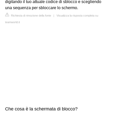
digitando il tuo attuale codice di sblocco e scegliendo
una sequenza per sbloccare lo schermo.
Richiesta di rimozione della fonte
|
Visualizza la risposta completa su
teamworld.it
Che cosa è la schermata di blocco?