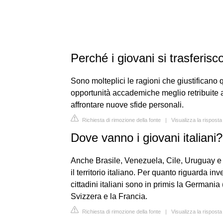
Perché i giovani si trasferisc
Sono molteplici le ragioni che giustificano q
opportunità accademiche meglio retribuite a
affrontare nuove sfide personali.
Richiesta di rimozione della fonte
|
Visualizza la rispos
Dove vanno i giovani italiani?
Anche Brasile, Venezuela, Cile, Uruguay e
il territorio italiano. Per quanto riguarda i
cittadini italiani sono in primis la Germania
Svizzera e la Francia.
Richiesta di rimozione della fonte
|
Visualizza la rispost