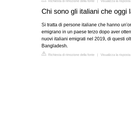
Richiesta di rimozione della fonte
|
Visualizza la rispost
Chi sono gli italiani che oggi l
Si tratta di persone italiane che hanno un'or
emigrano in un paese terzo dopo aver ottenu
nuovi italiani emigrati nel 2019, di questi ol
Bangladesh.
Richiesta di rimozione della fonte
|
Visualizza la risposta