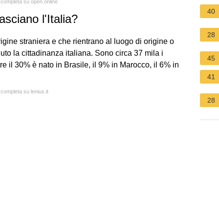
a completa su open.online
40
asciano l'Italia?
28
igine straniera e che rientrano al luogo di origine o
to la cittadinanza italiana. Sono circa 37 mila i
45
tre il 30% è nato in Brasile, il 9% in Marocco, il 6% in
41
 completa su lenius.it
28