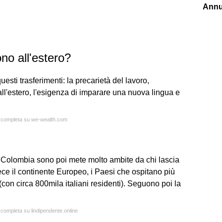
Annu
ono all'estero?
uesti trasferimenti: la precarietà del lavoro,
ll'estero, l'esigenza di imparare una nuova lingua e
ta completa su we-wealth.com
 Colombia sono poi mete molto ambite da chi lascia
nvece il continente Europeo, i Paesi che ospitano più
 (con circa 800mila italiani residenti). Seguono poi la
a completa su lindipendente.online