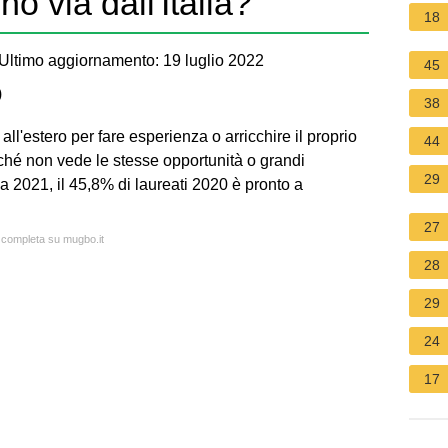
o via dall'Italia?
18
Ultimo aggiornamento: 19 luglio 2022
45
)
38
all'estero per fare esperienza o arricchire il proprio
44
rché non vede le stesse opportunità o grandi
29
 2021, il 45,8% di laureati 2020 è pronto a
27
a completa su mugbo.it
28
29
24
17