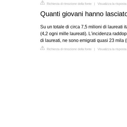
Richiesta di rimozione della fonte
|
Visualizza la risposta
Quanti giovani hanno lasciato 
Su un totale di circa 7,5 milioni di laureati 
(4,2 ogni mille laureati). L'incidenza raddop
di laureati, ne sono emigrati quasi 23 mila (
Richiesta di rimozione della fonte
|
Visualizza la rispos