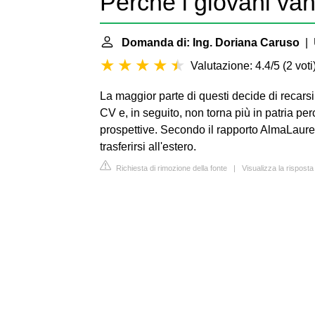
Perché i giovani vann
Domanda di: Ing. Doriana Caruso
| 
Valutazione: 4.4/5
(
2 voti
La maggior parte di questi decide di recarsi 
CV e, in seguito, non torna più in patria pe
prospettive. Secondo il rapporto AlmaLaurea
trasferirsi all'estero.
Richiesta di rimozione della fonte
|
Visualizza la rispost