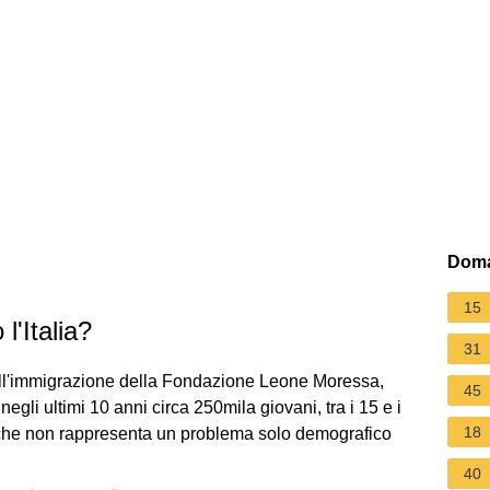
Doma
15
l'Italia?
31
ell'immigrazione della Fondazione Leone Moressa,
45
egli ultimi 10 anni circa 250mila giovani, tra i 15 e i
18
 Il che non rappresenta un problema solo demografico
40