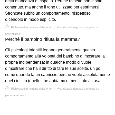
della mancanza di rispetto. Perché rispetto non è solo
contenuto, ma anche il tono utilizzato per esprimersi.
Stroncate subito un comportamento irrispettoso,
dicendolo in modo esplicito.
Richiesta di rimozione della fonte
|
Visualizza la risposta completa su
nostrofiglio.it
Perché il bambino rifiuta la mamma?
Gli psicologi infantili legano generalmente questo
comportamento alla volontà del bambino di mostrare la
propria indipendenza: in qualche modo ci vuole
dimostrare che ha il diritto di fare le sue scelte, un po'
come quando fa un capriccio perché vuole assolutamente
quel ciuccio (quello che abbiamo dimenticato a casa, ...
Richiesta di rimozione della fonte
|
Visualizza la risposta completa su
pianetamamma.it