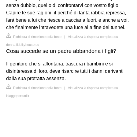
senza dubbio, quello di confrontarvi con vostro figlio.
Capire le sue ragioni, il perché di tanta rabbia repressa,
farà bene a lui che riesce a cacciarla fuori, e anche a voi,
che finalmente intravedete una luce alla fine del tunnel.
Richiesta di rimozione della fonte
|
Visualizza la risposta completa su
donna.fidelityhouse.eu
Cosa succede se un padre abbandona i figli?
Il genitore che si allontana, trascura i bambini e si
disinteressa di loro, deve risarcire tutti i danni derivanti
dalla sua protratta assenza.
Richiesta di rimozione della fonte
|
Visualizza la risposta completa su
laleggepertutti.it