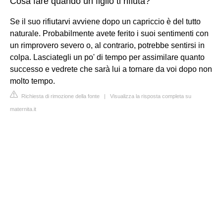
Cosa fare quando un figlio ti rifiuta?
Se il suo rifiutarvi avviene dopo un capriccio è del tutto
naturale. Probabilmente avete ferito i suoi sentimenti con
un rimprovero severo o, al contrario, potrebbe sentirsi in
colpa. Lasciategli un po' di tempo per assimilare quanto
successo e vedrete che sarà lui a tornare da voi dopo non
molto tempo.
Richiesta di rimozione della fonte
|
Visualizza la risposta completa su
maternita.it