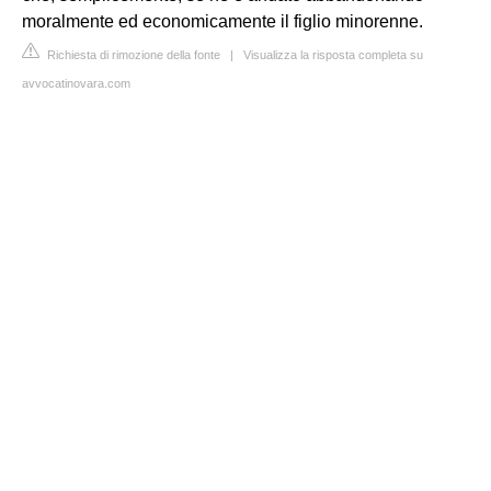
moralmente ed economicamente il figlio minorenne.
Richiesta di rimozione della fonte
|
Visualizza la risposta completa su
avvocatinovara.com