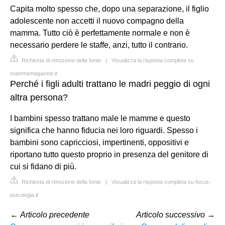
Capita molto spesso che, dopo una separazione, il figlio
adolescente non accetti il nuovo compagno della
mamma. Tutto ciò è perfettamente normale e non è
necessario perdere le staffe, anzi, tutto il contrario.
Richiesta di rimozione della fonte
|
Visualizza la risposta completa su
mammemagazine.it
Perché i figli adulti trattano le madri peggio di ogni
altra persona?
I bambini spesso trattano male le mamme e questo
significa che hanno fiducia nei loro riguardi. Spesso i
bambini sono capricciosi, impertinenti, oppositivi e
riportano tutto questo proprio in presenza del genitore di
cui si fidano di più.
Richiesta di rimozione della fonte
|
Visualizza la risposta completa su focus-
psicologia.it
←
Articolo precedente
Articolo successivo
→