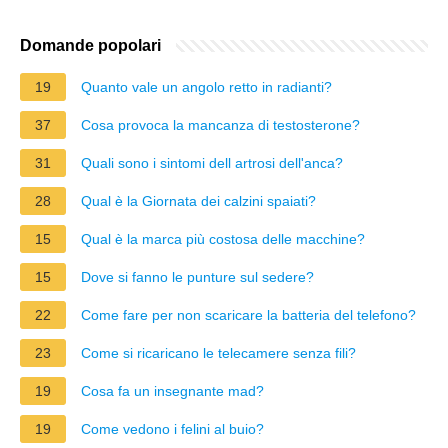
Domande popolari
19
Quanto vale un angolo retto in radianti?
37
Cosa provoca la mancanza di testosterone?
31
Quali sono i sintomi dell artrosi dell'anca?
28
Qual è la Giornata dei calzini spaiati?
15
Qual è la marca più costosa delle macchine?
15
Dove si fanno le punture sul sedere?
22
Come fare per non scaricare la batteria del telefono?
23
Come si ricaricano le telecamere senza fili?
19
Cosa fa un insegnante mad?
19
Come vedono i felini al buio?