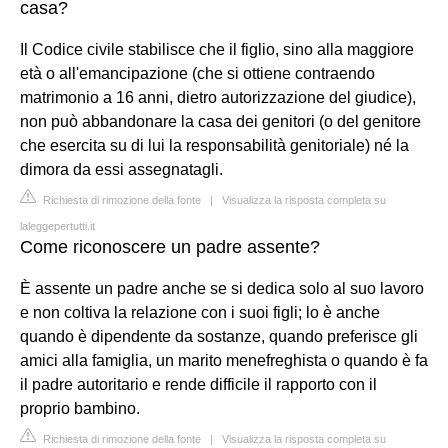
casa?
Il Codice civile stabilisce che il figlio, sino alla maggiore
età o all'emancipazione (che si ottiene contraendo
matrimonio a 16 anni, dietro autorizzazione del giudice),
non può abbandonare la casa dei genitori (o del genitore
che esercita su di lui la responsabilità genitoriale) né la
dimora da essi assegnatagli.
Richiesta di rimozione della fonte
|
Visualizza la risposta completa su
laleggepertutti.it
Come riconoscere un padre assente?
È assente un padre anche se si dedica solo al suo lavoro
e non coltiva la relazione con i suoi figli; lo è anche
quando è dipendente da sostanze, quando preferisce gli
amici alla famiglia, un marito menefreghista o quando è fa
il padre autoritario e rende difficile il rapporto con il
proprio bambino.
Richiesta di rimozione della fonte
|
Visualizza la risposta completa su