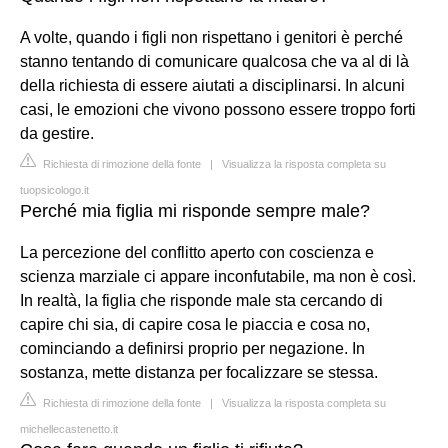
A volte, quando i figli non rispettano i genitori è perché
stanno tentando di comunicare qualcosa che va al di là
della richiesta di essere aiutati a disciplinarsi. In alcuni
casi, le emozioni che vivono possono essere troppo forti
da gestire.
Richiesta di rimozione della fonte
|
Visualizza la risposta completa su
tuopsicologo.it
Perché mia figlia mi risponde sempre male?
La percezione del conflitto aperto con coscienza e
scienza marziale ci appare inconfutabile, ma non è così.
In realtà, la figlia che risponde male sta cercando di
capire chi sia, di capire cosa le piaccia e cosa no,
cominciando a definirsi proprio per negazione. In
sostanza, mette distanza per focalizzare se stessa.
Richiesta di rimozione della fonte
|
Visualizza la risposta completa su
michellecastenetto.it