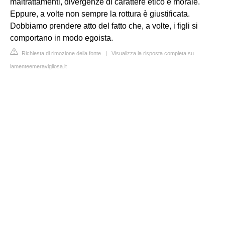
maltrattamenti, divergenze di carattere etico e morale.
Eppure, a volte non sempre la rottura è giustificata.
Dobbiamo prendere atto del fatto che, a volte, i figli si
comportano in modo egoista.
Richiesta di rimozione della fonte
|
Visualizza la risposta completa su
lamenteemeravigliosa.it