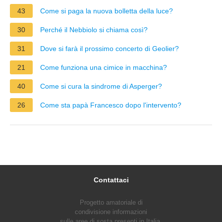
43
Come si paga la nuova bolletta della luce?
30
Perché il Nebbiolo si chiama così?
31
Dove si farà il prossimo concerto di Geolier?
21
Come funziona una cimice in macchina?
40
Come si cura la sindrome di Asperger?
26
Come sta papà Francesco dopo l'intervento?
Contattaci
Progetto amatoriale di
condivisione informazioni
sulle aree di sosta presenti in Italia.