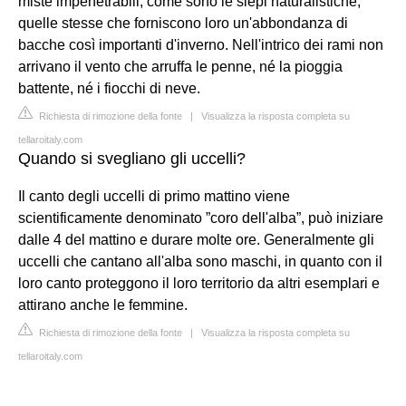
miste impenetrabili, come sono le siepi naturalistiche,
quelle stesse che forniscono loro un'abbondanza di
bacche così importanti d'inverno. Nell'intrico dei rami non
arrivano il vento che arruffa le penne, né la pioggia
battente, né i fiocchi di neve.
Richiesta di rimozione della fonte
|
Visualizza la risposta completa su
tellaroitaly.com
Quando si svegliano gli uccelli?
Il canto degli uccelli di primo mattino viene
scientificamente denominato ”coro dell'alba”, può iniziare
dalle 4 del mattino e durare molte ore. Generalmente gli
uccelli che cantano all'alba sono maschi, in quanto con il
loro canto proteggono il loro territorio da altri esemplari e
attirano anche le femmine.
Richiesta di rimozione della fonte
|
Visualizza la risposta completa su
tellaroitaly.com