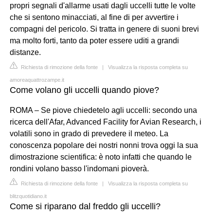
propri segnali d'allarme usati dagli uccelli tutte le volte
che si sentono minacciati, al fine di per avvertire i
compagni del pericolo. Si tratta in genere di suoni brevi
ma molto forti, tanto da poter essere uditi a grandi
distanze.
Richiesta di rimozione della fonte
|
Visualizza la risposta completa su
amoreaquattrozampe.it
Come volano gli uccelli quando piove?
ROMA – Se piove chiedetelo agli uccelli: secondo una
ricerca dell'Afar, Advanced Facility for Avian Research, i
volatili sono in grado di prevedere il meteo. La
conoscenza popolare dei nostri nonni trova oggi la sua
dimostrazione scientifica: è noto infatti che quando le
rondini volano basso l'indomani pioverà.
Richiesta di rimozione della fonte
|
Visualizza la risposta completa su
blitzquotidiano.it
Come si riparano dal freddo gli uccelli?