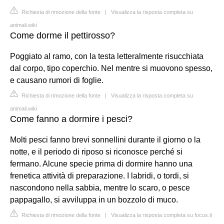
Richiesta di rimozione della fonte
|
Visualizza la risposta completa su
animali.wiki
Come dorme il pettirosso?
Poggiato al ramo, con la testa letteralmente risucchiata
dal corpo, tipo coperchio. Nel mentre si muovono spesso,
e causano rumori di foglie.
Richiesta di rimozione della fonte
|
Visualizza la risposta completa su
animali.wiki
Come fanno a dormire i pesci?
Molti pesci fanno brevi sonnellini durante il giorno o la
notte, e il periodo di riposo si riconosce perché si
fermano. Alcune specie prima di dormire hanno una
frenetica attività di preparazione. I labridi, o tordi, si
nascondono nella sabbia, mentre lo scaro, o pesce
pappagallo, si avviluppa in un bozzolo di muco.
Richiesta di rimozione della fonte
|
Visualizza la risposta completa su focus.it