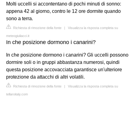
Molti uccelli si accontentano di pochi minuti di sonno:
appena 42 al giorno, contro le 12 ore dormite quando
sono a terra.
Richiesta di rimozione della fonte
|
Visualizza la risposta completa su
meteogiuliacci.it
In che posizione dormono i canarini?
In che posizione dormono i canarini? Gli uccelli possono
dormire soli o in gruppi abbastanza numerosi, quindi
questa posizione accovacciata garantisce un'ulteriore
protezione da attacchi di altri volatili.
Richiesta di rimozione della fonte
|
Visualizza la risposta completa su
tellaroitaly.com