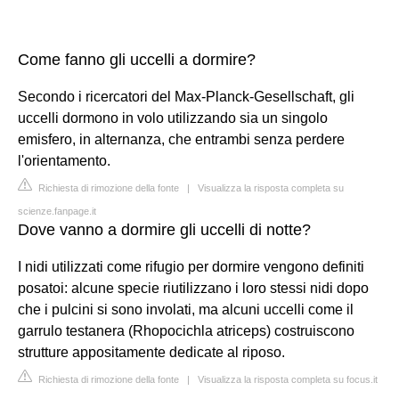
Come fanno gli uccelli a dormire?
Secondo i ricercatori del Max-Planck-Gesellschaft, gli
uccelli dormono in volo utilizzando sia un singolo
emisfero, in alternanza, che entrambi senza perdere
l'orientamento.
Richiesta di rimozione della fonte
|
Visualizza la risposta completa su
scienze.fanpage.it
Dove vanno a dormire gli uccelli di notte?
I nidi utilizzati come rifugio per dormire vengono definiti
posatoi: alcune specie riutilizzano i loro stessi nidi dopo
che i pulcini si sono involati, ma alcuni uccelli come il
garrulo testanera (Rhopocichla atriceps) costruiscono
strutture appositamente dedicate al riposo.
Richiesta di rimozione della fonte
|
Visualizza la risposta completa su focus.it