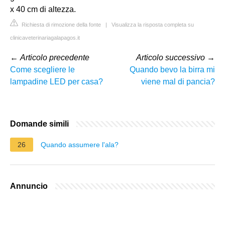
x 40 cm di altezza.
Richiesta di rimozione della fonte
|
Visualizza la risposta completa su
clinicaveterinariagalapagos.it
←
Articolo precedente
Articolo successivo
→
Come scegliere le
Quando bevo la birra mi
lampadine LED per casa?
viene mal di pancia?
Domande simili
26
Quando assumere l'ala?
Annuncio