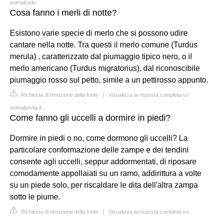
animali.wiki
Cosa fanno i merli di notte?
Esistono varie specie di merlo che si possono udire
cantare nella notte. Tra questi il merlo comune (Turdus
merula) , caratterizzato dal piumaggio tipico nero, o il
merlo americano (Turdus migratorius), dal riconoscibile
piumaggio rosso sul petto, simile a un pettirosso appunto.
Richiesta di rimozione della fonte
|
Visualizza la risposta completa su
animalpedia.it
Come fanno gli uccelli a dormire in piedi?
Dormire in piedi o no, come dormono gli uccelli? La
particolare conformazione delle zampe e dei tendini
consente agli uccelli, seppur addormentati, di riposare
comodamente appollaiati su un ramo, addirittura a volte
su un piede solo, per riscaldare le dita dell'altra zampa
sotto le piume.
Richiesta di rimozione della fonte
|
Visualizza la risposta completa su