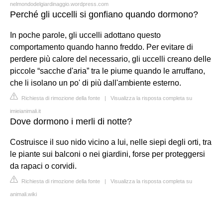
nelmondodelgiardinaggio.wordpress.com
Perché gli uccelli si gonfiano quando dormono?
In poche parole, gli uccelli adottano questo
comportamento quando hanno freddo. Per evitare di
perdere più calore del necessario, gli uccelli creano delle
piccole “sacche d'aria” tra le piume quando le arruffano,
che li isolano un po' di più dall'ambiente esterno.
Richiesta di rimozione della fonte
|
Visualizza la risposta completa su
imieianimali.it
Dove dormono i merli di notte?
Costruisce il suo nido vicino a lui, nelle siepi degli orti, tra
le piante sui balconi o nei giardini, forse per proteggersi
da rapaci o corvidi.
Richiesta di rimozione della fonte
|
Visualizza la risposta completa su
animali.wiki