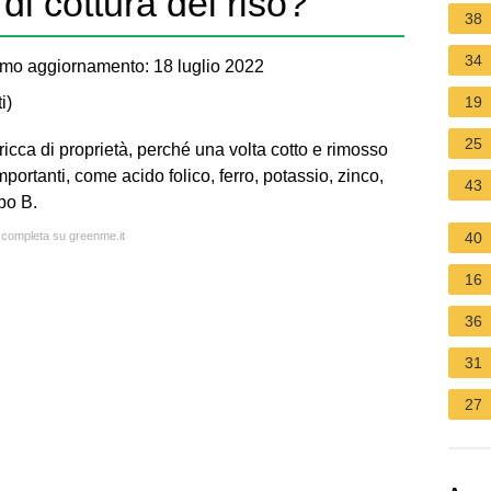
di cottura del riso?
38
34
imo aggiornamento: 18 luglio 2022
i
)
19
25
 ricca di proprietà, perché una volta cotto e rimosso
portanti, come acido folico, ferro, potassio, zinco,
43
po B.
a completa su greenme.it
40
16
36
31
27