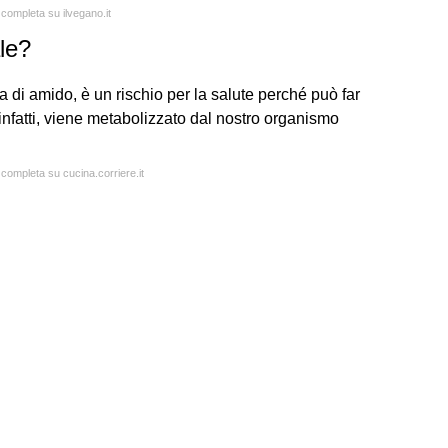
 completa su ilvegano.it
le?
a di amido, è un rischio per la salute perché può far
infatti, viene metabolizzato dal nostro organismo
 completa su cucina.corriere.it