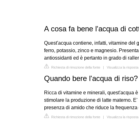
A cosa fa bene l'acqua di cot
Quest'acqua contiene, infatti, vitamine del 
ferro, potassio, zinco e magnesio. Present
antiossidanti ed è pertanto in grado di ralle
Richiesta di rimozione della fonte
|
Visualizza la risposta
Quando bere l'acqua di riso?
Ricca di vitamine e minerali, quest'acqua è i
stimolare la produzione di latte materno. E' 
presenza di amido che riduce la frequenza 
Richiesta di rimozione della fonte
|
Visualizza la rispost