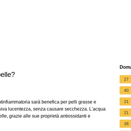
Doma
pelle?
27
40
21
ntinfiammatoria sarà benefica per pelli grasse e
ssiva lucentezza, senza causare secchezza. L'acqua
21
pelle, grazie alle sue proprietà antiossidanti e
38