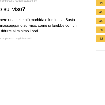
ta completa su harpersbazaar.com
19
o sul viso?
45
ttenere una pelle più morbida e luminosa. Basta
45
 massaggiarlo sul viso, come si farebbe con un
26
ridurre al minimo i pori.
 completa su meglioinvetro.it
18