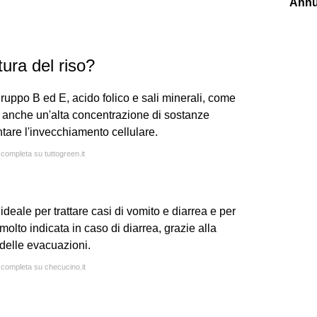
Annu
tura del riso?
gruppo B ed E, acido folico e sali minerali, come
a anche un'alta concentrazione di sostanze
ntare l'invecchiamento cellulare.
 completa su tuttogreen.it
deale per trattare casi di vomito e diarrea e per
molto indicata in caso di diarrea, grazie alla
delle evacuazioni.
a completa su checucino.it