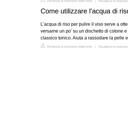
Richiesta di rimozione della fonte
|
Visualizza la rispos
Come utilizzare l'acqua di ris
L'acqua di riso per pulire il viso serve a o
versarne un po' su un dischetto di cotone e
classico tonico. Aiuta a rassodare la pelle e 
Richiesta di rimozione della fonte
|
Visualizza la risposta