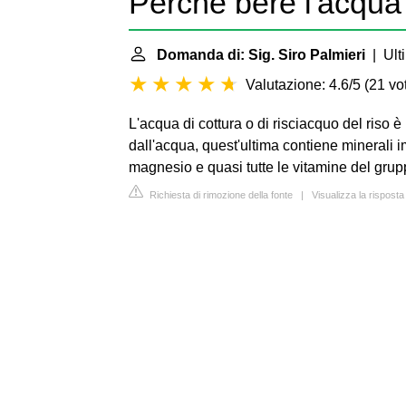
Perché bere l'acqua 
Domanda di: Sig. Siro Palmieri
| Ult
Valutazione: 4.6/5
(
21 vot
L'acqua di cottura o di risciacquo del riso è
dall'acqua, quest'ultima contiene minerali im
magnesio e quasi tutte le vitamine del grup
Richiesta di rimozione della fonte
|
Visualizza la rispost