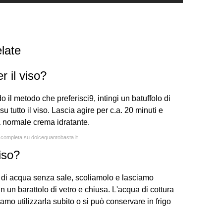
late
r il viso?
 il metodo che preferisci9, intingi un batuffolo di
 tutto il viso. Lascia agire per c.a. 20 minuti e
a normale crema idratante.
a completa su dolcequantobasta.it
iso?
ta di acqua senza sale, scoliamolo e lasciamo
n un barattolo di vetro e chiusa. L'acqua di cottura
iamo utilizzarla subito o si può conservare in frigo