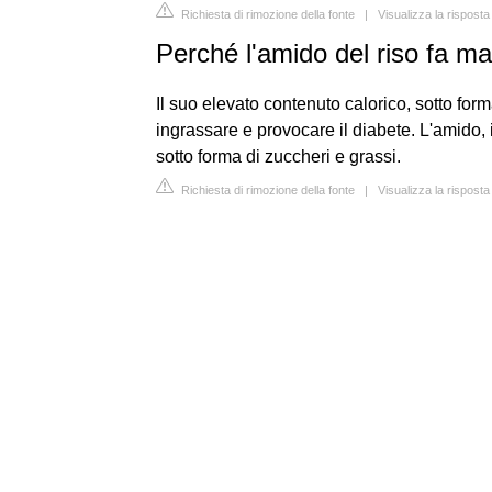
Richiesta di rimozione della fonte
|
Visualizza la risposta
Perché l'amido del riso fa ma
Il suo elevato contenuto calorico, sotto form
ingrassare e provocare il diabete. L'amido, 
sotto forma di zuccheri e grassi.
Richiesta di rimozione della fonte
|
Visualizza la risposta