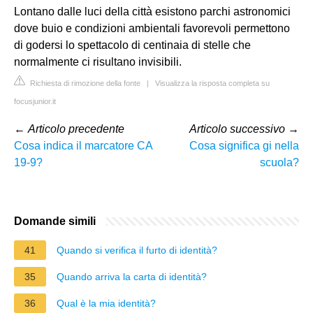
Lontano dalle luci della città esistono parchi astronomici
dove buio e condizioni ambientali favorevoli permettono
di godersi lo spettacolo di centinaia di stelle che
normalmente ci risultano invisibili.
Richiesta di rimozione della fonte
|
Visualizza la risposta completa su
focusjunior.it
←
Articolo precedente
Articolo successivo
→
Cosa indica il marcatore CA
Cosa significa gi nella
19-9?
scuola?
Domande simili
41
Quando si verifica il furto di identità?
35
Quando arriva la carta di identità?
36
Qual è la mia identità?