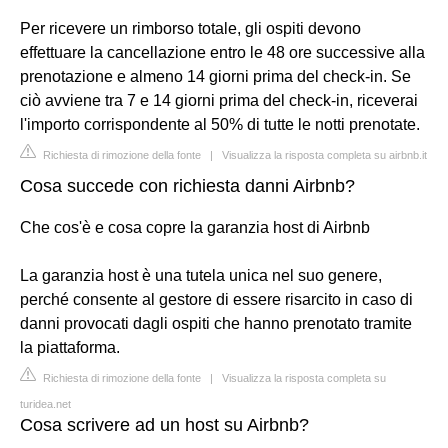
Per ricevere un rimborso totale, gli ospiti devono
effettuare la cancellazione entro le 48 ore successive alla
prenotazione e almeno 14 giorni prima del check-in. Se
ciò avviene tra 7 e 14 giorni prima del check-in, riceverai
l'importo corrispondente al 50% di tutte le notti prenotate.
Richiesta di rimozione della fonte
|
Visualizza la risposta completa su airbnb.it
Cosa succede con richiesta danni Airbnb?
Che cos'è e cosa copre la garanzia host di Airbnb
La garanzia host è una tutela unica nel suo genere,
perché consente al gestore di essere risarcito in caso di
danni provocati dagli ospiti che hanno prenotato tramite
la piattaforma.
Richiesta di rimozione della fonte
|
Visualizza la risposta completa su
turidea.net
Cosa scrivere ad un host su Airbnb?