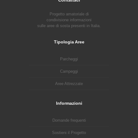
Progetto amatoriale di
condivisione informazioni
sulle aree di sosta presenti in Italia.
Tipologia Aree
Parcheggi
Campeggi
Aree Attrezzate
Informazioni
Domande frequenti
Sostieni il Progetto