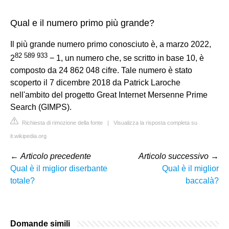
Qual e il numero primo più grande?
Il più grande numero primo conosciuto è, a marzo 2022,
82
589
933
2
− 1, un numero che, se scritto in base 10, è
composto da 24 862 048 cifre. Tale numero è stato
scoperto il 7 dicembre 2018 da Patrick Laroche
nell'ambito del progetto Great Internet Mersenne Prime
Search (GIMPS).
Richiesta di rimozione della fonte
|
Visualizza la risposta completa su
it.wikipedia.org
←
Articolo precedente
Articolo successivo
→
Qual è il miglior diserbante
Qual è il miglior
totale?
baccalà?
Domande simili