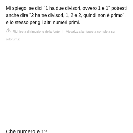
Mi spiego: se dici "1 ha due divisori, ovvero 1 e 1" potresti
anche dire "2 ha tre divisori, 1, 2 e 2, quindi non è primo",
e lo stesso per gli altri numeri primi.
Richiesta di rimozione della fonte
|
Visualizza la risposta completa su
oliforum.it
Che numero e 1?