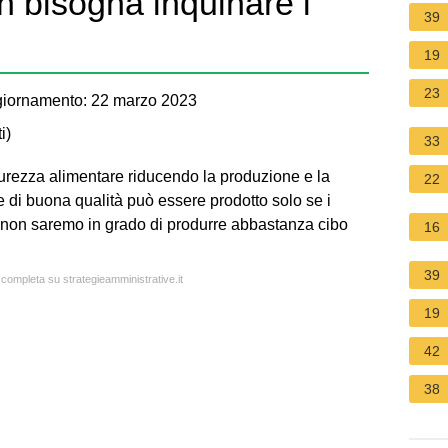
n bisogna inquinare i
39
19
23
giornamento: 22 marzo 2023
i
)
33
curezza alimentare riducendo la produzione e la
22
 e di buona qualità può essere prodotto solo se i
i, non saremo in grado di produrre abbastanza cibo
16
39
 completa su strategieamministrative.it
19
42
38