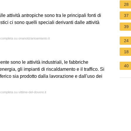
28
alle attività antropiche sono tra le principali fonti di
37
tici ci sono quelli speciali derivanti dalle attività
39
 completa su onanotiziarioamianto.it
24
18
nte sono le attività industriali, le fabbriche
40
nergia, gli impianti di riscaldamento e il traffico. Si
erico sia prodotto dalla lavorazione e dall'uso dei
 completa su vittime-del-dovere.it