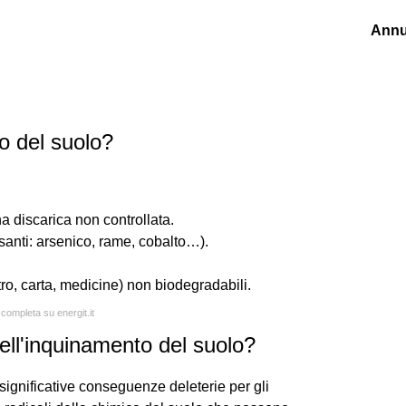
Annu
o del suolo?
una discarica non controllata.
pesanti: arsenico, rame, cobalto…).
 vetro, carta, medicine) non biodegradabili.
 completa su energit.it
ll'inquinamento del suolo?
significative conseguenze deleterie per gli