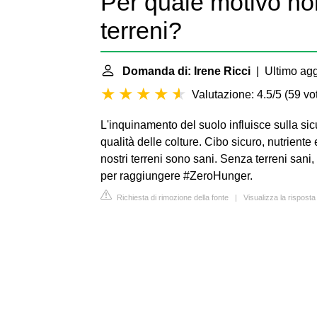
Per quale motivo no
terreni?
Domanda di: Irene Ricci
| Ultimo ag
Valutazione: 4.5/5
(
59 vot
L'inquinamento del suolo influisce sulla si
qualità delle colture. Cibo sicuro, nutriente
nostri terreni sono sani. Senza terreni san
per raggiungere #ZeroHunger.
Richiesta di rimozione della fonte
|
Visualizza la risposta