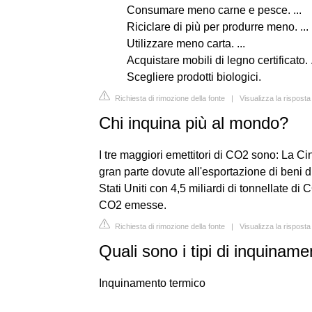
Consumare meno carne e pesce. ...
Riciclare di più per produrre meno. ...
Utilizzare meno carta. ...
Acquistare mobili di legno certificato. .
Scegliere prodotti biologici.
Richiesta di rimozione della fonte
|
Visualizza la rispost
Chi inquina più al mondo?
I tre maggiori emettitori di CO2 sono: La Ci
gran parte dovute all'esportazione di beni 
Stati Uniti con 4,5 miliardi di tonnellate di
CO2 emesse.
Richiesta di rimozione della fonte
|
Visualizza la rispost
Quali sono i tipi di inquinam
Inquinamento termico