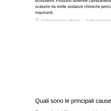
ecosistemi. Possono avvenire cambiamenti 
scaturire da molte sostanze chimiche peric
inquinanti.
Richiesta di rimozione della fonte
|
Visualizza la risposta
Quali sono le principali caus