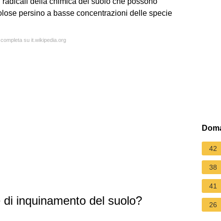
radicali della chimica del suolo che possono
olose persino a basse concentrazioni delle specie
 completa su it.wikipedia.org
Doma
42
38
41
e di inquinamento del suolo?
26