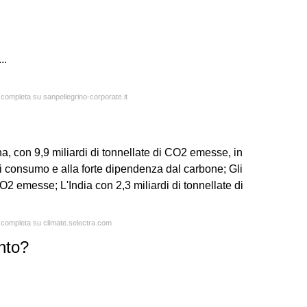
..
a completa su sanpellegrino-corporate.it
na, con 9,9 miliardi di tonnellate di CO2 emesse, in
di consumo e alla forte dipendenza dal carbone; Gli
 CO2 emesse; L'India con 2,3 miliardi di tonnellate di
a completa su climate.selectra.com
ento?