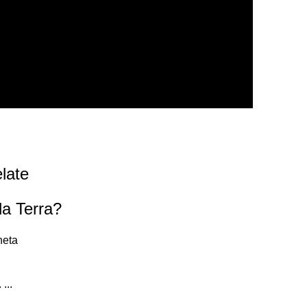
late
la Terra?
neta
...