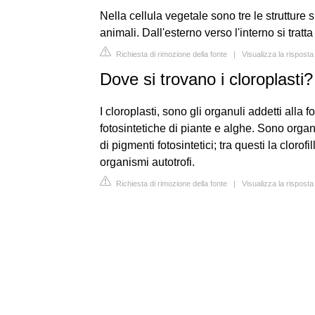
Nella cellula vegetale sono tre le strutture
animali. Dall'esterno verso l'interno si tratta
Richiesta di rimozione della fonte
|
Visualizza la risposta
Dove si trovano i cloroplasti?
I cloroplasti, sono gli organuli addetti alla 
fotosintetiche di piante e alghe. Sono organ
di pigmenti fotosintetici; tra questi la clorof
organismi autotrofi.
Richiesta di rimozione della fonte
|
Visualizza la risposta