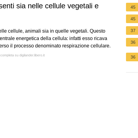
nti sia nelle cellule vegetali e
45
45
37
lle cellule, animali sia in quelle vegetali. Questo
trale energetica della cellula: infatti esso ricava
36
verso il processo denominato respirazione cellulare.
 completa su digilander.libero.it
36