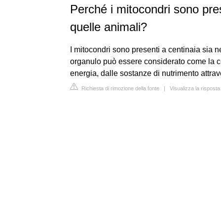
Perché i mitocondri sono prese
quelle animali?
I mitocondri sono presenti a centinaia sia ne
organulo può essere considerato come la cen
energia, dalle sostanze di nutrimento attra
Richiesta di rimozione della fonte
|
Visualizza la risposta