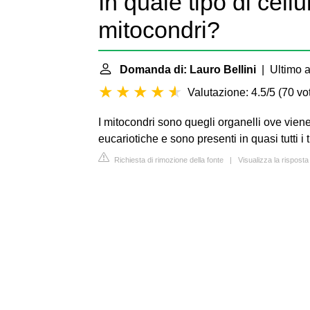
In quale tipo di cellu
mitocondri?
Domanda di: Lauro Bellini
| Ultimo a
Valutazione: 4.5/5
(
70 vot
I mitocondri sono quegli organelli ove viene
eucariotiche e sono presenti in quasi tutti i t
Richiesta di rimozione della fonte
|
Visualizza la rispost