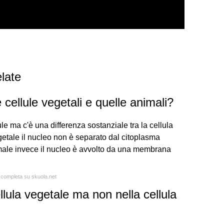
late
e cellule vegetali e quelle animali?
llule ma c'è una differenza sostanziale tra la cellula
getale il nucleo non è separato dal citoplasma
ale invece il nucleo è avvolto da una membrana
a completa su skuola.net
lula vegetale ma non nella cellula