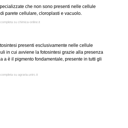
 specializzate che non sono presenti nelle cellule
 di parete cellulare, cloroplasti e vacuolo.
 completa su chimica-online.it
fotosintesi presenti esclusivamente nelle cellule
uli in cui avviene la fotosintesi grazie alla presenza
illa a è il pigmento fondamentale, presente in tutti gli
 completa su agraria.unirc.it