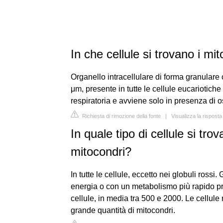
In che cellule si trovano i mi
Organello intracellulare di forma granulare
μm, presente in tutte le cellule eucariotich
respiratoria e avviene solo in presenza di o
Richiesta di rimozione della fonte
|
Visualizza la risposta
In quale tipo di cellule si tr
mitocondri?
In tutte le cellule, eccetto nei globuli rossi
energia o con un metabolismo più rapido p
cellule, in media tra 500 e 2000. Le cellul
grande quantità di mitocondri.