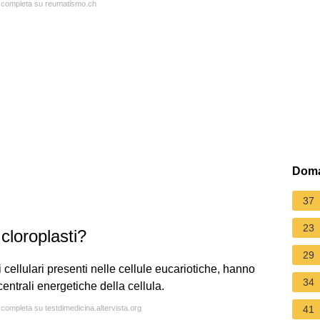
ta completa su reumatismo.ch
Doma
37
23
cloroplasti?
29
 cellulari presenti nelle cellule eucariotiche, hanno
34
entrali energetiche della cellula.
 completa su testdimedicina.altervista.org
41