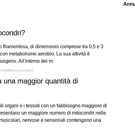
Annu
tocondri?
 o filamentosa, di dimensioni comprese tra 0,5 e 3
e con metabolismo aerobio. La sua attività è
ssigeno. All'interno dei m.
 completa su treccani.it
ova una maggior quantità di
. Gli organi o i tessuti con un fabbisogno maggiore di
resentano un maggiore numero di mitocondri nelle
e muscolari, nervose e sensoriali contengono una