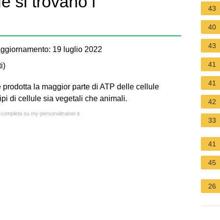
le si trovano i
43
40
43
ggiornamento: 19 luglio 2022
41
i
)
41
 prodotta la maggior parte di ATP delle cellule
ipi di cellule sia vegetali che animali.
42
a completa su my-personaltrainer.it
33
41
45
26