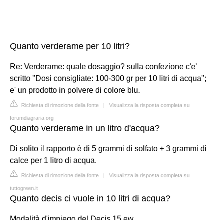
Quanto verderame per 10 litri?
Re: Verderame: quale dosaggio? sulla confezione c'e'
scritto "Dosi consigliate: 100-300 gr per 10 litri di acqua";
e' un prodotto in polvere di colore blu.
Richiesta di rimozione della fonte
|
Visualizza la risposta completa su
forumdiagraria.org
Quanto verderame in un litro d'acqua?
Di solito il rapporto è di 5 grammi di solfato + 3 grammi di
calce per 1 litro di acqua.
Richiesta di rimozione della fonte
|
Visualizza la risposta completa su
tuttogreen.it
Quanto decis ci vuole in 10 litri di acqua?
Modalità d'impiego del Decis 15 ew