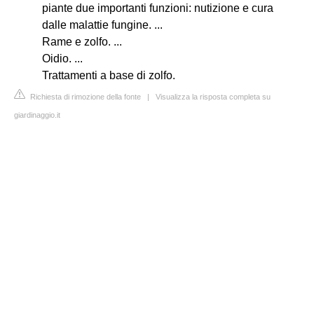
piante due importanti funzioni: nutizione e cura
dalle malattie fungine. ...
Rame e zolfo. ...
Oidio. ...
Trattamenti a base di zolfo.
Richiesta di rimozione della fonte
|
Visualizza la risposta completa su
giardinaggio.it