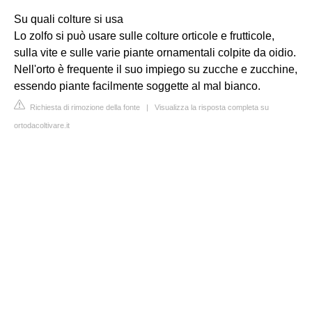
Su quali colture si usa
Lo zolfo si può usare sulle colture orticole e frutticole,
sulla vite e sulle varie piante ornamentali colpite da oidio.
Nell'orto è frequente il suo impiego su zucche e zucchine,
essendo piante facilmente soggette al mal bianco.
Richiesta di rimozione della fonte
|
Visualizza la risposta completa su
ortodacoltivare.it