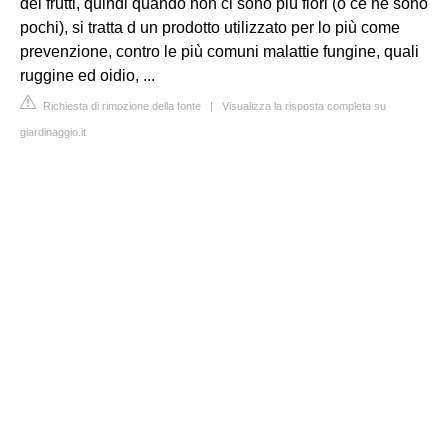
dei frutti, quindi quando non ci sono più fiori (o ce ne sono
pochi), si tratta d un prodotto utilizzato per lo più come
prevenzione, contro le più comuni malattie fungine, quali
ruggine ed oidio, ...
Richiesta di rimozione della fonte
|
Visualizza la risposta completa su
giardinaggio.it