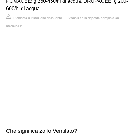
POMACEE: g 250-450/hl di acqua. DRUPACEE: g 200-
600/hl di acqua.
Richiesta di rimozione della fonte
|
Visualizza la risposta completa su
mormino.it
Che significa zolfo Ventilato?