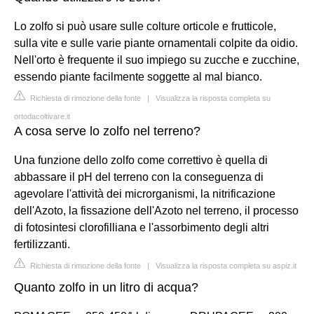
Lo zolfo si può usare sulle colture orticole e frutticole,
sulla vite e sulle varie piante ornamentali colpite da oidio.
Nell'orto è frequente il suo impiego su zucche e zucchine,
essendo piante facilmente soggette al mal bianco.
Richiesta di rimozione della fonte
|
Visualizza la risposta completa su
ortodacoltivare.it
A cosa serve lo zolfo nel terreno?
Una funzione dello zolfo come correttivo è quella di
abbassare il pH del terreno con la conseguenza di
agevolare l'attività dei microrganismi, la nitrificazione
dell'Azoto, la fissazione dell'Azoto nel terreno, il processo
di fotosintesi clorofilliana e l'assorbimento degli altri
fertilizzanti.
Richiesta di rimozione della fonte
|
Visualizza la risposta completa su aspiz.it
Quanto zolfo in un litro di acqua?