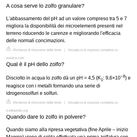
A cosa serve lo zolfo granulare?
L'abbassamento del pH ad un valore compreso tra 5 e 7
migliora la disponibilità dei microelementi presenti nel
terreno riducendo le carenze e migliorando l'efficacia
delle normali concimazioni.
Richiesta di rimozione della fonte
|
Visualizza la risposta completa su
manica.com
Qual è il pH dello zolfo?
−
8
Disciolto in acqua lo zolfo dà un pH = 4,5 (K
: 9,6×10
) e
1
reagisce con i metalli formando una serie di
idrogenosolfuri e solfuri.
Richiesta di rimozione della fonte
|
Visualizza la risposta completa su
it.wikipedia.org
Quando dare lo zolfo in polvere?
Quando siamo alla ripresa vegetativa (fine Aprile – inizio
Maggio) viene di solita effettuata una prima zolfatura con