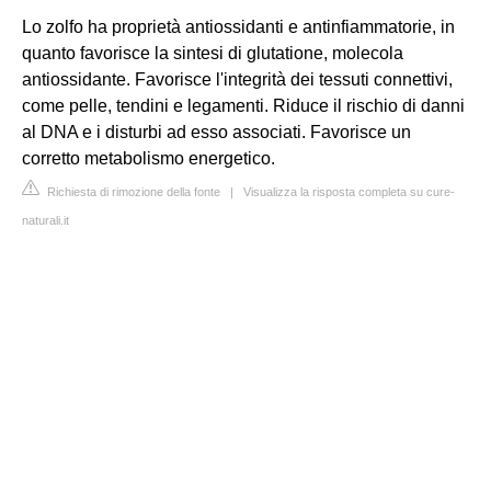
Lo zolfo ha proprietà antiossidanti e antinfiammatorie, in
quanto favorisce la sintesi di glutatione, molecola
antiossidante. Favorisce l'integrità dei tessuti connettivi,
come pelle, tendini e legamenti. Riduce il rischio di danni
al DNA e i disturbi ad esso associati. Favorisce un
corretto metabolismo energetico.
Richiesta di rimozione della fonte
|
Visualizza la risposta completa su cure-
naturali.it