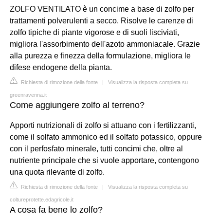
ZOLFO VENTILATO è un concime a base di zolfo per
trattamenti polverulenti a secco. Risolve le carenze di
zolfo tipiche di piante vigorose e di suoli lisciviati,
migliora l'assorbimento dell'azoto ammoniacale. Grazie
alla purezza e finezza della formulazione, migliora le
difese endogene della pianta.
Richiesta di rimozione della fonte
|
Visualizza la risposta completa su
greenravenna.it
Come aggiungere zolfo al terreno?
Apporti nutrizionali di zolfo si attuano con i fertilizzanti,
come il solfato ammonico ed il solfato potassico, oppure
con il perfosfato minerale, tutti concimi che, oltre al
nutriente principale che si vuole apportare, contengono
una quota rilevante di zolfo.
Richiesta di rimozione della fonte
|
Visualizza la risposta completa su
coltureprotette.edagricole.it
A cosa fa bene lo zolfo?