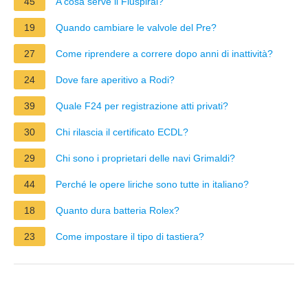
45
A cosa serve il Fluspiral?
19
Quando cambiare le valvole del Pre?
27
Come riprendere a correre dopo anni di inattività?
24
Dove fare aperitivo a Rodi?
39
Quale F24 per registrazione atti privati?
30
Chi rilascia il certificato ECDL?
29
Chi sono i proprietari delle navi Grimaldi?
44
Perché le opere liriche sono tutte in italiano?
18
Quanto dura batteria Rolex?
23
Come impostare il tipo di tastiera?