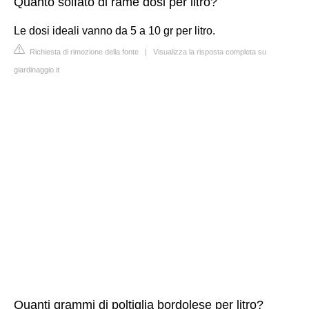
Quanto solfato di rame dosi per litro?
Le dosi ideali vanno da 5 a 10 gr per litro.
Richiesta di rimozione della fonte
|
Visualizza la risposta completa su
giardinaggio.it
Quanti grammi di poltiglia bordolese per litro?