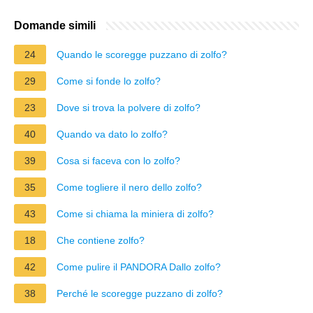
Domande simili
24
Quando le scoregge puzzano di zolfo?
29
Come si fonde lo zolfo?
23
Dove si trova la polvere di zolfo?
40
Quando va dato lo zolfo?
39
Cosa si faceva con lo zolfo?
35
Come togliere il nero dello zolfo?
43
Come si chiama la miniera di zolfo?
18
Che contiene zolfo?
42
Come pulire il PANDORA Dallo zolfo?
38
Perché le scoregge puzzano di zolfo?