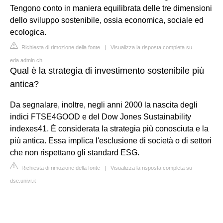
Tengono conto in maniera equilibrata delle tre dimensioni
dello sviluppo sostenibile, ossia economica, sociale ed
ecologica.
Richiesta di rimozione della fonte
|
Visualizza la risposta completa su
eda.admin.ch
Qual è la strategia di investimento sostenibile più
antica?
Da segnalare, inoltre, negli anni 2000 la nascita degli
indici FTSE4GOOD e del Dow Jones Sustainability
indexes41. È considerata la strategia più conosciuta e la
più antica. Essa implica l'esclusione di società o di settori
che non rispettano gli standard ESG.
Richiesta di rimozione della fonte
|
Visualizza la risposta completa su
dse.univr.it