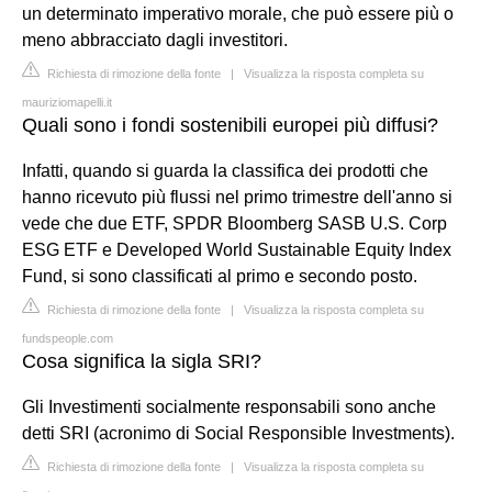
un determinato imperativo morale, che può essere più o
meno abbracciato dagli investitori.
Richiesta di rimozione della fonte
|
Visualizza la risposta completa su
mauriziomapelli.it
Quali sono i fondi sostenibili europei più diffusi?
Infatti, quando si guarda la classifica dei prodotti che
hanno ricevuto più flussi nel primo trimestre dell'anno si
vede che due ETF, SPDR Bloomberg SASB U.S. Corp
ESG ETF e Developed World Sustainable Equity Index
Fund, si sono classificati al primo e secondo posto.
Richiesta di rimozione della fonte
|
Visualizza la risposta completa su
fundspeople.com
Cosa significa la sigla SRI?
Gli Investimenti socialmente responsabili sono anche
detti SRI (acronimo di Social Responsible Investments).
Richiesta di rimozione della fonte
|
Visualizza la risposta completa su