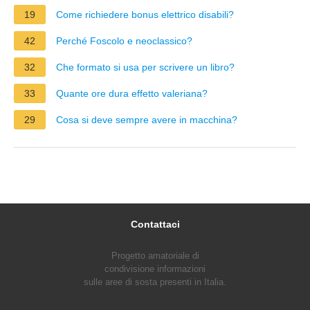
19
Come richiedere bonus elettrico disabili?
42
Perché Foscolo e neoclassico?
32
Che formato si usa per scrivere un libro?
33
Quante ore dura effetto valeriana?
29
Cosa si deve sempre avere in macchina?
Contattaci
Progetto amatoriale di
condivisione informazioni
sulle aree di sosta presenti in Italia.