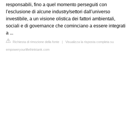
responsabili, fino a quel momento perseguiti con
l'esclusione di alcune industry/settori dall'universo
investibile, a un visione olistica dei fattori ambientali,
sociali e di governance che cominciano a essere integrati
a ...
Richiesta di rimozione della fonte
|
Visualizza la risposta completa su
empoweryourlifethinktank.com