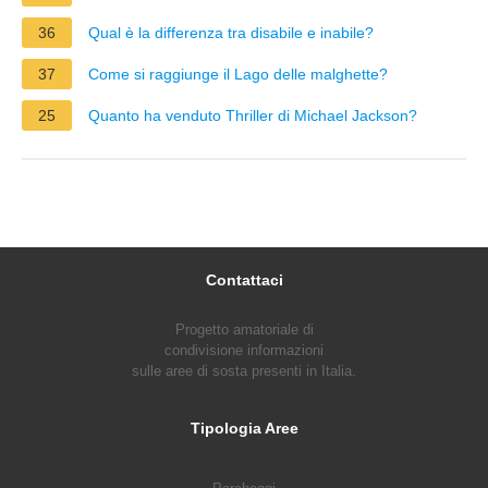
36
Qual è la differenza tra disabile e inabile?
37
Come si raggiunge il Lago delle malghette?
25
Quanto ha venduto Thriller di Michael Jackson?
Contattaci
Progetto amatoriale di
condivisione informazioni
sulle aree di sosta presenti in Italia.
Tipologia Aree