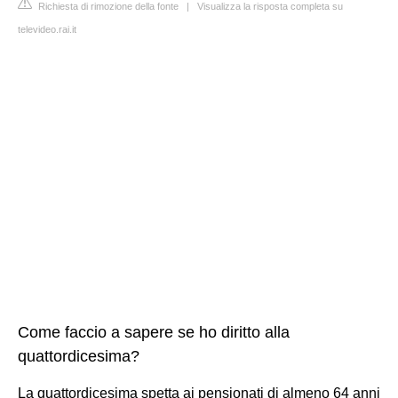
Richiesta di rimozione della fonte
|
Visualizza la risposta completa su
televideo.rai.it
Come faccio a sapere se ho diritto alla
quattordicesima?
La quattordicesima spetta ai pensionati di almeno 64 anni