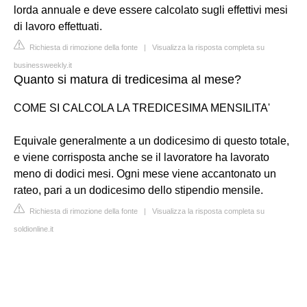
lorda annuale e deve essere calcolato sugli effettivi mesi
di lavoro effettuati.
Richiesta di rimozione della fonte
|
Visualizza la risposta completa su
businessweekly.it
Quanto si matura di tredicesima al mese?
COME SI CALCOLA LA TREDICESIMA MENSILITA'
Equivale generalmente a un dodicesimo di questo totale,
e viene corrisposta anche se il lavoratore ha lavorato
meno di dodici mesi. Ogni mese viene accantonato un
rateo, pari a un dodicesimo dello stipendio mensile.
Richiesta di rimozione della fonte
|
Visualizza la risposta completa su
soldionline.it