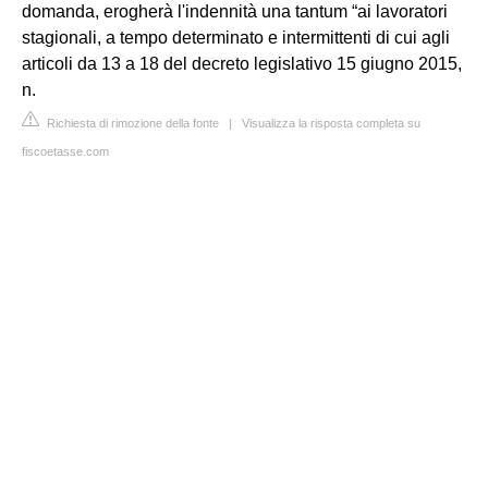
domanda, erogherà l'indennità una tantum “ai lavoratori
stagionali, a tempo determinato e intermittenti di cui agli
articoli da 13 a 18 del decreto legislativo 15 giugno 2015,
n.
Richiesta di rimozione della fonte
|
Visualizza la risposta completa su
fiscoetasse.com