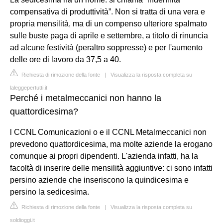
compensativa di produttività”. Non si tratta di una vera e
propria mensilità, ma di un compenso ulteriore spalmato
sulle buste paga di aprile e settembre, a titolo di rinuncia
ad alcune festività (peraltro soppresse) e per l'aumento
delle ore di lavoro da 37,5 a 40.
Richiesta di rimozione della fonte
|
Visualizza la risposta completa su
laleggepertutti.it
Perché i metalmeccanici non hanno la
quattordicesima?
l CCNL Comunicazioni o e il CCNL Metalmeccanici non
prevedono quattordicesima, ma molte aziende la erogano
comunque ai propri dipendenti. L'azienda infatti, ha la
facoltà di inserire delle mensilità aggiuntive: ci sono infatti
persino aziende che inseriscono la quindicesima e
persino la sedicesima.
Richiesta di rimozione della fonte
|
Visualizza la risposta completa su
soldioggi.it