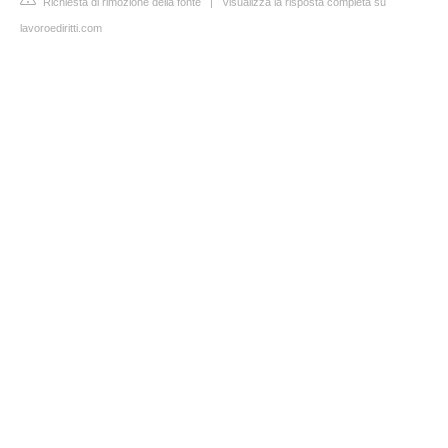
Richiesta di rimozione della fonte
|
Visualizza la risposta completa su
lavoroediritti.com