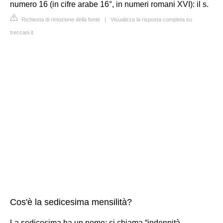
numero 16 (in cifre arabe 16°, in numeri romani XVI): il s.
Richiesta di rimozione della fonte
|
Visualizza la risposta completa su
treccani.it
Cos'è la sedicesima mensilità?
La sedicesima ha un nome: si chiama “indennità