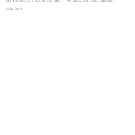
Richiesta di rimozione della fonte
|
Visualizza la risposta completa su
ciclamino.it