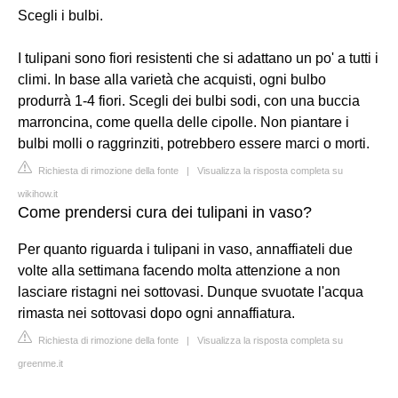
Scegli i bulbi.
I tulipani sono fiori resistenti che si adattano un po' a tutti i
climi. In base alla varietà che acquisti, ogni bulbo
produrrà 1-4 fiori. Scegli dei bulbi sodi, con una buccia
marroncina, come quella delle cipolle. Non piantare i
bulbi molli o raggrinziti, potrebbero essere marci o morti.
Richiesta di rimozione della fonte
|
Visualizza la risposta completa su
wikihow.it
Come prendersi cura dei tulipani in vaso?
Per quanto riguarda i tulipani in vaso, annaffiateli due
volte alla settimana facendo molta attenzione a non
lasciare ristagni nei sottovasi. Dunque svuotate l'acqua
rimasta nei sottovasi dopo ogni annaffiatura.
Richiesta di rimozione della fonte
|
Visualizza la risposta completa su
greenme.it