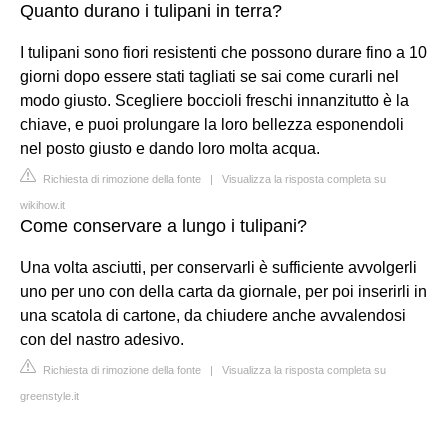
Quanto durano i tulipani in terra?
I tulipani sono fiori resistenti che possono durare fino a 10
giorni dopo essere stati tagliati se sai come curarli nel
modo giusto. Scegliere boccioli freschi innanzitutto è la
chiave, e puoi prolungare la loro bellezza esponendoli
nel posto giusto e dando loro molta acqua.
Richiesta di rimozione della fonte
|
Visualizza la risposta completa su
wikihow.it
Come conservare a lungo i tulipani?
Una volta asciutti, per conservarli è sufficiente avvolgerli
uno per uno con della carta da giornale, per poi inserirli in
una scatola di cartone, da chiudere anche avvalendosi
con del nastro adesivo.
Richiesta di rimozione della fonte
|
Visualizza la risposta completa su
greenstyle.it