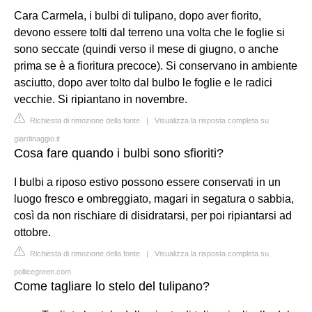
Cara Carmela, i bulbi di tulipano, dopo aver fiorito,
devono essere tolti dal terreno una volta che le foglie si
sono seccate (quindi verso il mese di giugno, o anche
prima se è a fioritura precoce). Si conservano in ambiente
asciutto, dopo aver tolto dal bulbo le foglie e le radici
vecchie. Si ripiantano in novembre.
Richiesta di rimozione della fonte
|
Visualizza la risposta completa su
giardinaggio.it
Cosa fare quando i bulbi sono sfioriti?
I bulbi a riposo estivo possono essere conservati in un
luogo fresco e ombreggiato, magari in segatura o sabbia,
così da non rischiare di disidratarsi, per poi ripiantarsi ad
ottobre.
Richiesta di rimozione della fonte
|
Visualizza la risposta completa su
pollicegreen.com
Come tagliare lo stelo del tulipano?