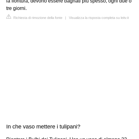
la fioritura, devono essere bagnati più spesso, ogni due o
tre giorni.
Richiesta di rimozione della fonte
|
Visualizza la risposta completa su leitv.it
In che vaso mettere i tulipani?