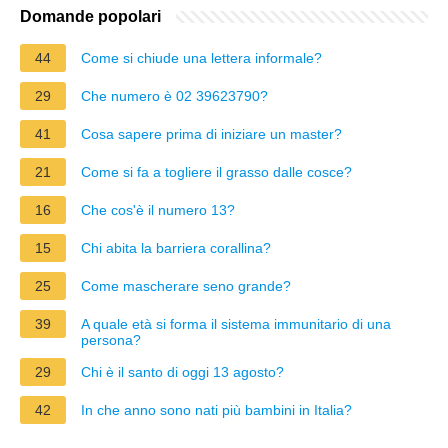
Domande popolari
44
Come si chiude una lettera informale?
29
Che numero è 02 39623790?
41
Cosa sapere prima di iniziare un master?
21
Come si fa a togliere il grasso dalle cosce?
16
Che cos'è il numero 13?
15
Chi abita la barriera corallina?
25
Come mascherare seno grande?
39
A quale età si forma il sistema immunitario di una
persona?
29
Chi è il santo di oggi 13 agosto?
42
In che anno sono nati più bambini in Italia?