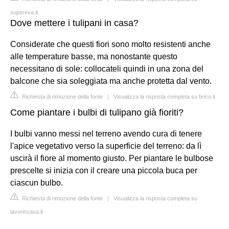
supereva.it
Dove mettere i tulipani in casa?
Considerate che questi fiori sono molto resistenti anche
alle temperature basse, ma nonostante questo
necessitano di sole: collocateli quindi in una zona del
balcone che sia soleggiata ma anche protetta dal vento.
Richiesta di rimozione della fonte
|
Visualizza la risposta completa su brico.it
Come piantare i bulbi di tulipano già fioriti?
I bulbi vanno messi nel terreno avendo cura di tenere
l'apice vegetativo verso la superficie del terreno: da lì
uscirà il fiore al momento giusto. Per piantare le bulbose
prescelte si inizia con il creare una piccola buca per
ciascun bulbo.
Richiesta di rimozione della fonte
|
Visualizza la risposta completa su
lavorincasa.it