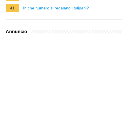
41
In che numero si regalano i tulipani?
Annuncio