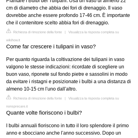
Piantare i Bulbi dei Tulipani. Usa un vaso di almeno 22
cm di diametro che abbia dei fori di drenaggio. Il vaso
dovrebbe anche essere profondo 17-46 cm. È importante
che il contenitore scelto abbia fori di drenaggio.
Richiesta di rimozione della fonte
|
Visualizza la risposta completa su
wikihow.it
Come far crescere i tulipani in vaso?
Per quanto riguarda la coltivazione dei tulipani in vaso
valgono le stesse indicazioni: ricordate di scegliere un
buon vaso, riponete sul fondo pietre e sassolini in modo
da evitare i ristagni e posizionate i bulbi a una distanza di
almeno 10-15 cm l'uno dall'altro.
Richiesta di rimozione della fonte
|
Visualizza la risposta completa su
nonsprecare.it
Quante volte fioriscono i bulbi?
I bulbi annuali fioriscono in tutto il loro splendore il primo
anno e sbocciano anche l'anno successivo. Dopo un