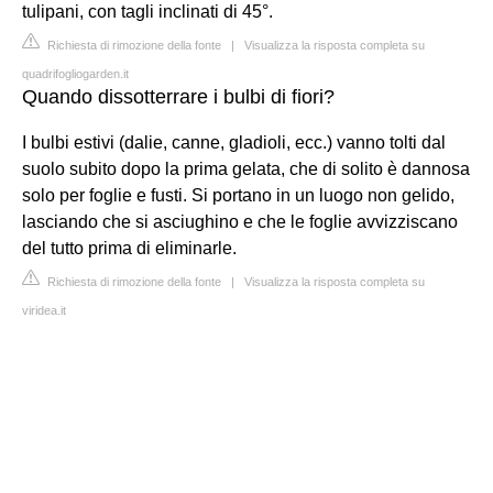
tulipani, con tagli inclinati di 45°.
Richiesta di rimozione della fonte
|
Visualizza la risposta completa su
quadrifogliogarden.it
Quando dissotterrare i bulbi di fiori?
I bulbi estivi (dalie, canne, gladioli, ecc.) vanno tolti dal
suolo subito dopo la prima gelata, che di solito è dannosa
solo per foglie e fusti. Si portano in un luogo non gelido,
lasciando che si asciughino e che le foglie avvizziscano
del tutto prima di eliminarle.
Richiesta di rimozione della fonte
|
Visualizza la risposta completa su
viridea.it