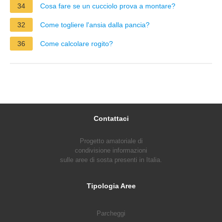
34
Cosa fare se un cucciolo prova a montare?
32
Come togliere l'ansia dalla pancia?
36
Come calcolare rogito?
Contattaci
Progetto amatoriale di
condivisione informazioni
sulle aree di sosta presenti in Italia.
Tipologia Aree
Parcheggi