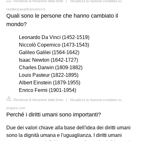
Richiesta di rimozione della fonte
|
Visualizza la risposta completa su
residenzasanfrancesco.it
Quali sono le persone che hanno cambiato il
mondo?
Leonardo Da Vinci (1452-1519)
Niccolò Copernico (1473-1543)
Galileo Galilei (1564-1642)
Isaac Newton (1642-1727)
Charles Darwin (1809-1882)
Louis Pasteur (1822-1895)
Albert Einstein (1879-1955)
Enrico Fermi (1901-1954)
Richiesta di rimozione della fonte
|
Visualizza la risposta completa su
esquire.com
Perché i diritti umani sono importanti?
Due dei valori chiave alla base dell'idea dei diritti umani
sono la dignità umana e l'uguaglianza. I diritti umani