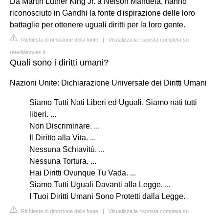
Da Martin Luther King Jr. a Nelson Mandela, hanno
riconosciuto in Gandhi la fonte d'ispirazione delle loro
battaglie per ottenere uguali diritti per la loro gente.
Richiesta di rimozione della fonte
|
Visualizza la risposta completa su
retedialogues.it
Quali sono i diritti umani?
Nazioni Unite: Dichiarazione Universale dei Diritti Umani
Siamo Tutti Nati Liberi ed Uguali. Siamo nati tutti
liberi. ...
Non Discriminare. ...
Il Diritto alla Vita. ...
Nessuna Schiavitù. ...
Nessuna Tortura. ...
Hai Diritti Ovunque Tu Vada. ...
Siamo Tutti Uguali Davanti alla Legge. ...
I Tuoi Diritti Umani Sono Protetti dalla Legge.
Richiesta di rimozione della fonte
|
Visualizza la risposta completa su