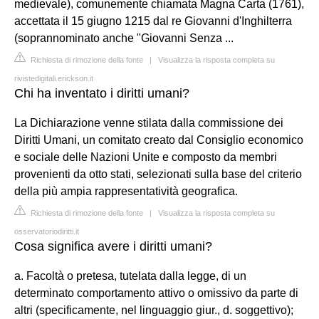
medievale), comunemente chiamata Magna Carta (1761),
accettata il 15 giugno 1215 dal re Giovanni d'Inghilterra
(soprannominato anche "Giovanni Senza ...
Richiesta di rimozione della fonte
|
Visualizza la risposta completa su
rivistedigitali.erickson.it
Chi ha inventato i diritti umani?
La Dichiarazione venne stilata dalla commissione dei
Diritti Umani, un comitato creato dal Consiglio economico
e sociale delle Nazioni Unite e composto da membri
provenienti da otto stati, selezionati sulla base del criterio
della più ampia rappresentatività geografica.
Richiesta di rimozione della fonte
|
Visualizza la risposta completa su
osservatoriodiritti.it
Cosa significa avere i diritti umani?
a. Facoltà o pretesa, tutelata dalla legge, di un
determinato comportamento attivo o omissivo da parte di
altri (specificamente, nel linguaggio giur., d. soggettivo);