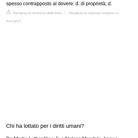
spesso contrapposto al dovere: d. di proprietà; d.
Richiesta di rimozione della fonte
|
Visualizza la risposta completa su
treccani.it
Chi ha lottato per i diritti umani?