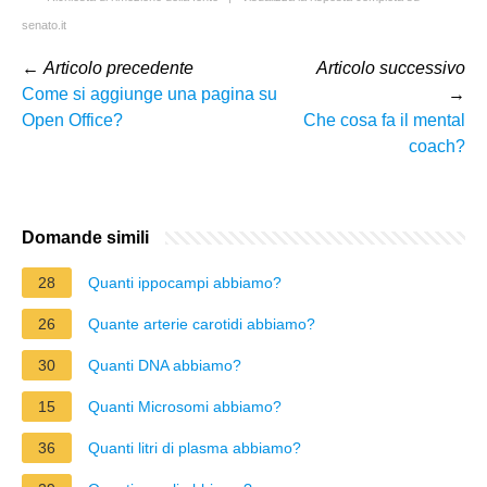
senato.it
←
Articolo precedente
Articolo successivo
Come si aggiunge una pagina su
→
Open Office?
Che cosa fa il mental
coach?
Domande simili
28
Quanti ippocampi abbiamo?
26
Quante arterie carotidi abbiamo?
30
Quanti DNA abbiamo?
15
Quanti Microsomi abbiamo?
36
Quanti litri di plasma abbiamo?