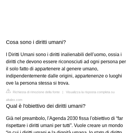
Cosa sono i diritti umani?
I Diritti Umani sono i diritti inalienabili dell'uomo, ossia i
diritti che devono essere riconosciuti ad ogni persona per
il solo fatto di appartenere al genere umano,
indipendentemente dalle origini, appartenenze o luoghi
ove la persona stessa si trova.
Richiesta di rimozione della fonte
|
Visualizza la risposta completa su
altalex.com
Qual è l'obiettivo dei diritti umani?
Già nel preambolo, l'Agenda 2030 fissa l'obiettivo di “far
rispettare i diritti umani per tutti”. Vuole creare un mondo
“in cui i diritti umani e la dignità umana, lo stato di diritto,