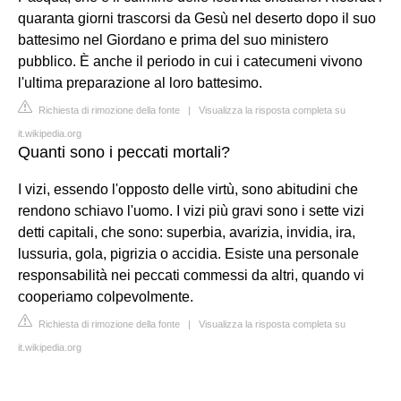
quaranta giorni trascorsi da Gesù nel deserto dopo il suo
battesimo nel Giordano e prima del suo ministero
pubblico. È anche il periodo in cui i catecumeni vivono
l'ultima preparazione al loro battesimo.
Richiesta di rimozione della fonte
|
Visualizza la risposta completa su
it.wikipedia.org
Quanti sono i peccati mortali?
I vizi, essendo l'opposto delle virtù, sono abitudini che
rendono schiavo l'uomo. I vizi più gravi sono i sette vizi
detti capitali, che sono: superbia, avarizia, invidia, ira,
lussuria, gola, pigrizia o accidia. Esiste una personale
responsabilità nei peccati commessi da altri, quando vi
cooperiamo colpevolmente.
Richiesta di rimozione della fonte
|
Visualizza la risposta completa su
it.wikipedia.org