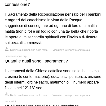
confessione?
Il Sacramento della Riconciliazione pensato per i bambini
e ragazzi del catechismo in vista della Pasqua,
suggerisce di consegnare ad ognuno di loro una matita
matita (non biro) e un foglio con una ta- bella che riporta
le opere di misericordia spirituali con l'invito a ri- flettere
sui peccati commessi.
Richiesta di rimozione della fonte
|
Visualizza la risposta completa su
diocesifossano.org
Quanti e quali sono i sacramenti?
I sacramenti della Chiesa cattolica sono sette: battesimo,
cresima (o confermazione), eucaristia, penitenza, unzione
degli infermi, ordine sacro, matrimonio. Il numero appare
fissato nel 12°-13° sec.
Richiesta di rimozione della fonte
|
Visualizza la risposta completa su
treccani.it