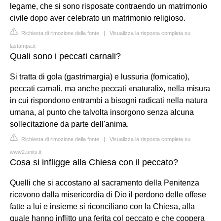
legame, che si sono risposate contraendo un matrimonio
civile dopo aver celebrato un matrimonio religioso.
Richiesta di rimozione della fonte
|
Visualizza la risposta completa su
lastampa.it
Quali sono i peccati carnali?
Si tratta di gola (gastrimargia) e lussuria (fornicatio),
peccati carnali, ma anche peccati «naturali», nella misura
in cui rispondono entrambi a bisogni radicati nella natura
umana, al punto che talvolta insorgono senza alcuna
sollecitazione da parte dell'anima.
Richiesta di rimozione della fonte
|
Visualizza la risposta completa su
www2.units.it
Cosa si infligge alla Chiesa con il peccato?
Quelli che si accostano al sacramento della Penitenza
ricevono dalla misericordia di Dio il perdono delle offese
fatte a lui e insieme si riconciliano con la Chiesa, alla
quale hanno inflitto una ferita col peccato e che coopera