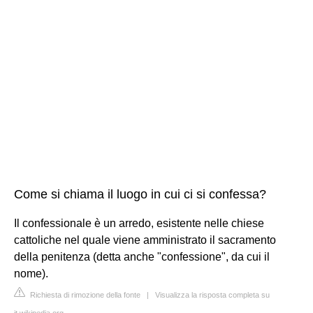
Come si chiama il luogo in cui ci si confessa?
Il confessionale è un arredo, esistente nelle chiese
cattoliche nel quale viene amministrato il sacramento
della penitenza (detta anche "confessione", da cui il
nome).
Richiesta di rimozione della fonte
|
Visualizza la risposta completa su
it.wikipedia.org