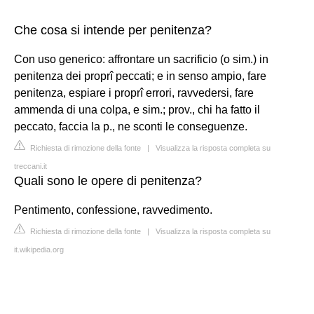
Che cosa si intende per penitenza?
Con uso generico: affrontare un sacrificio (o sim.) in
penitenza dei proprî peccati; e in senso ampio, fare
penitenza, espiare i proprî errori, ravvedersi, fare
ammenda di una colpa, e sim.; prov., chi ha fatto il
peccato, faccia la p., ne sconti le conseguenze.
Richiesta di rimozione della fonte
|
Visualizza la risposta completa su
treccani.it
Quali sono le opere di penitenza?
Pentimento, confessione, ravvedimento.
Richiesta di rimozione della fonte
|
Visualizza la risposta completa su
it.wikipedia.org