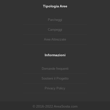
Tipologia Aree
Parcheggi
Campeggi
Aree Attrezzate
Informazioni
Domande frequenti
Sostieni il Progetto
Privacy Policy
© 2016-2022 AreaSosta.com