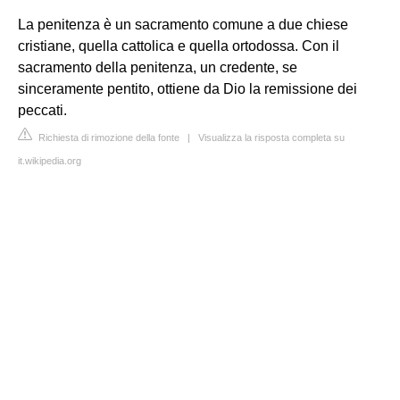
La penitenza è un sacramento comune a due chiese
cristiane, quella cattolica e quella ortodossa. Con il
sacramento della penitenza, un credente, se
sinceramente pentito, ottiene da Dio la remissione dei
peccati.
Richiesta di rimozione della fonte
|
Visualizza la risposta completa su
it.wikipedia.org