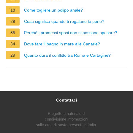
18
Come togliere un polipo anale?
29
Cosa significa quando ti regalano le perle?
35
Perché i promessi sposi non si possono sposare?
34
Dove fare il bagno in mare alle Canarie?
29
Quanto dura il conflitto tra Roma e Cartagine?
Contattaci
Progetto amatoriale di
condivisione informazioni
sulle aree di sosta presenti in Italia.