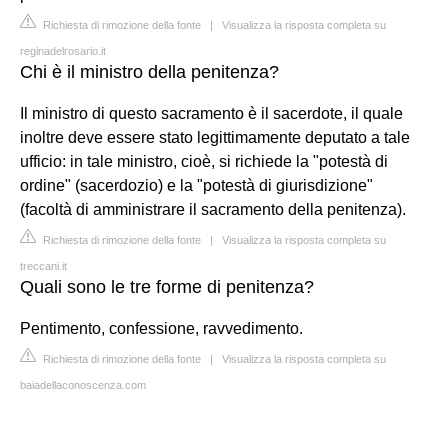
Richiesta di rimozione della fonte
|
Visualizza la risposta completa su
reginadelrosario.it
Chi è il ministro della penitenza?
Il ministro di questo sacramento è il sacerdote, il quale
inoltre deve essere stato legittimamente deputato a tale
ufficio: in tale ministro, cioè, si richiede la "potestà di
ordine" (sacerdozio) e la "potestà di giurisdizione"
(facoltà di amministrare il sacramento della penitenza).
Richiesta di rimozione della fonte
|
Visualizza la risposta completa su
treccani.it
Quali sono le tre forme di penitenza?
Pentimento, confessione, ravvedimento.
Richiesta di rimozione della fonte
|
Visualizza la risposta completa su
baiadellaconoscenza.com