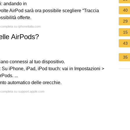
i: andando in
40
te AirPod sarà ora possibile scegliere “Traccia
sibilità offerte.
29
a completa su iphoneitalia.com
15
lle AirPods?
43
35
iano connessi al tuo dispositivo.
 Su iPhone, iPad, iPod touch: vai in Impostazioni >
rPods. ...
mento automatico delle orecchie.
a completa su support.apple.com