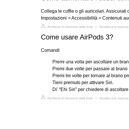
Collega le cuffie o gli auricolari. Assicurati
Impostazioni > Accessibilità > Contenuti aud
Richiesta di rimozione della fonte
|
Visualizza la rispost
Come usare AirPods 3?
Comandi
Premi una volta per ascoltare un bran
Premi due volte per passare al brano
Premi tre volte per tornare al brano p
Tieni premuto per attivare Siri.
Di' “Ehi Siri” per chiedere di ascoltar
Richiesta di rimozione della fonte
|
Visualizza la rispost