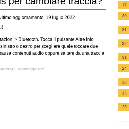
s per cambiare traccia?
17
30
ltimo aggiornamento: 19 luglio 2022
i
)
31
zioni > Bluetooth. Tocca il pulsante Altre info
32
sinistro o destro per scegliere quale toccare due
n pausa contenuti audio oppure saltare da una traccia
31
24
a completa su support.apple.com
28
15
25