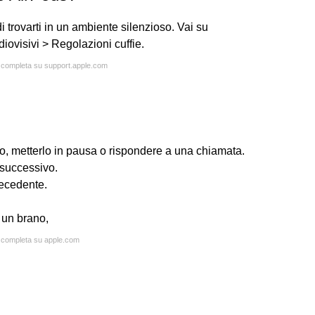
 di trovarti in un ambiente silenzioso. Vai su
iovisivi > Regolazioni cuffie.
a completa su support.apple.com
o, metterlo in pausa o rispondere a una chiamata.
 successivo.
recedente.
e un brano,
a completa su apple.com