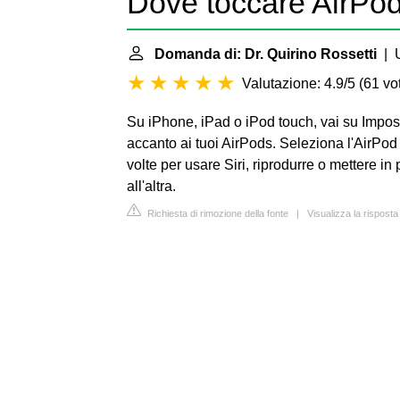
Dove toccare AirPod
Domanda di: Dr. Quirino Rossetti
| U
Valutazione: 4.9/5
(
61 vot
Su iPhone, iPad o iPod touch, vai su Imposta
accanto ai tuoi AirPods. Seleziona l'AirPod 
volte per usare Siri, riprodurre o mettere i
all'altra.
Richiesta di rimozione della fonte
|
Visualizza la rispost