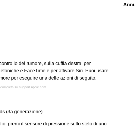
Annu
 controllo del rumore, sulla cuffia destra, per
elefoniche e FaceTime e per attivare Siri. Puoi usare
rumore per eseguire una delle azioni di seguito.
a completa su support.apple.com
ods (3a generazione)
io, premi il sensore di pressione sullo stelo di uno