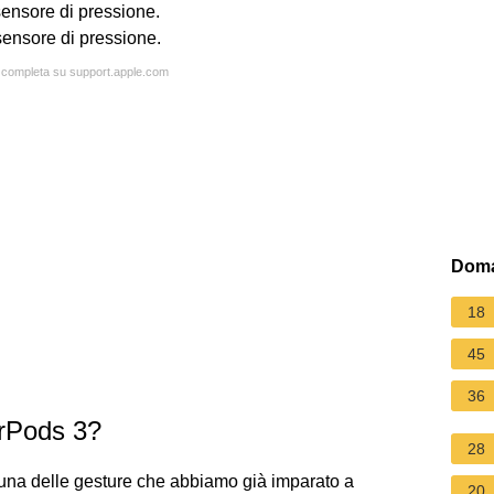
sensore di pressione.
 sensore di pressione.
a completa su support.apple.com
Doma
18
45
36
irPods 3?
28
 una delle gesture che abbiamo già imparato a
20