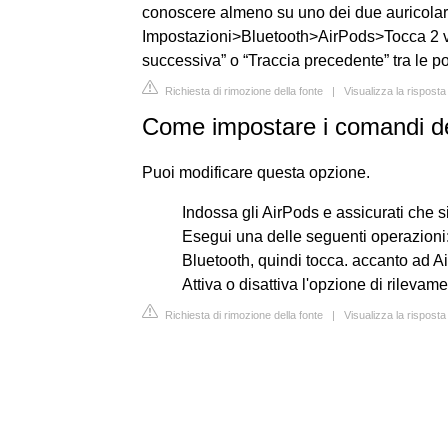
conoscere almeno su uno dei due auricolar
Impostazioni>Bluetooth>AirPods>Tocca 2 vol
successiva” o “Traccia precedente” tra le pos
Richiesta di rimozione della fonte
|
Visualizza la rispost
Come impostare i comandi de
Puoi modificare questa opzione.
Indossa gli AirPods e assicurati che s
Esegui una delle seguenti operazioni:
Bluetooth, quindi tocca. accanto ad Ai
Attiva o disattiva l'opzione di rileva
Richiesta di rimozione della fonte
|
Visualizza la rispost