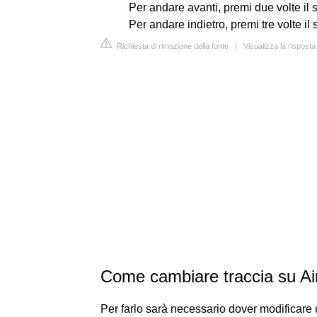
Per andare avanti, premi due volte il 
Per andare indietro, premi tre volte il
Richiesta di rimozione della fonte
|
Visualizza la rispost
Come cambiare traccia su A
Per farlo sarà necessario dover modificare