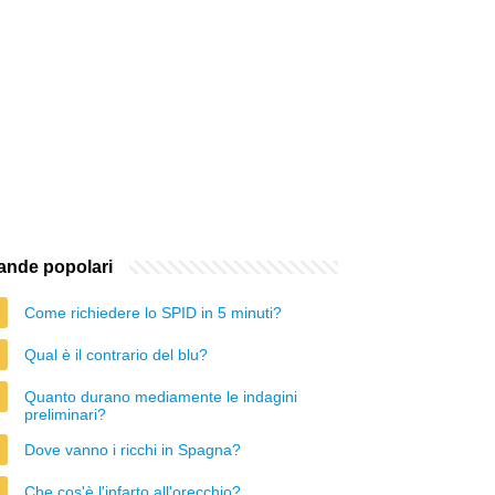
nde popolari
Come richiedere lo SPID in 5 minuti?
Qual è il contrario del blu?
Quanto durano mediamente le indagini
preliminari?
Dove vanno i ricchi in Spagna?
Che cos'è l'infarto all'orecchio?