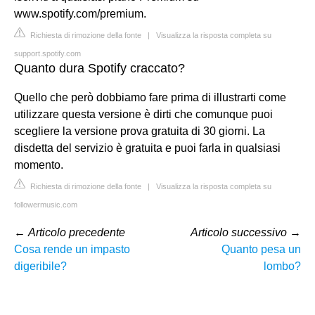
www.spotify.com/premium.
Richiesta di rimozione della fonte
|
Visualizza la risposta completa su
support.spotify.com
Quanto dura Spotify craccato?
Quello che però dobbiamo fare prima di illustrarti come
utilizzare questa versione è dirti che comunque puoi
scegliere la versione prova gratuita di 30 giorni. La
disdetta del servizio è gratuita e puoi farla in qualsiasi
momento.
Richiesta di rimozione della fonte
|
Visualizza la risposta completa su
followermusic.com
←
Articolo precedente
Articolo successivo
→
Cosa rende un impasto
Quanto pesa un
digeribile?
lombo?