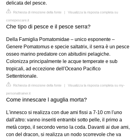
delicata del pesce.
Richiesta di rimozione della fonte
|
Visualizza la risposta completa su
comepescare.it
Che tipo di pesce e il pesce serra?
Della Famiglia Pomatomidae – unico esponente –
Genere Pomatomus e specie saltatrix, il serra è un pesce
osseo marino predatore con abitudini pelagiche.
Colonizza principalmente le acque temperate e sub
tropicali, ad eccezione dell'Oceano Pacifico
Settentrionale.
Richiesta di rimozione della fonte
|
Visualizza la risposta completa su my-
personaltrainer.it
Come innescare l aguglia morta?
L'innesco si realizza con due ami fissi a 7-10 cm l'uno
dall'altro: vanno inseriti entrambi sotto pelle, il primo a
metà corpo, il secondo verso la coda. Davanti ai due ami,
con del dracon, si realizza un nodo scorrevole che va