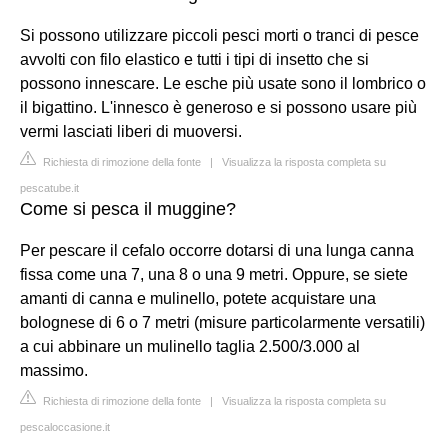
Si possono utilizzare piccoli pesci morti o tranci di pesce
avvolti con filo elastico e tutti i tipi di insetto che si
possono innescare. Le esche più usate sono il lombrico o
il bigattino. L'innesco è generoso e si possono usare più
vermi lasciati liberi di muoversi.
Richiesta di rimozione della fonte
|
Visualizza la risposta completa su
pescatube.it
Come si pesca il muggine?
Per pescare il cefalo occorre dotarsi di una lunga canna
fissa come una 7, una 8 o una 9 metri. Oppure, se siete
amanti di canna e mulinello, potete acquistare una
bolognese di 6 o 7 metri (misure particolarmente versatili)
a cui abbinare un mulinello taglia 2.500/3.000 al
massimo.
Richiesta di rimozione della fonte
|
Visualizza la risposta completa su
pescaloccasione.it