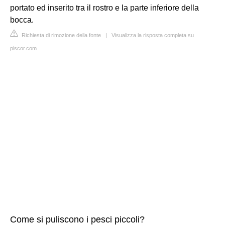
portato ed inserito tra il rostro e la parte inferiore della
bocca.
Richiesta di rimozione della fonte
|
Visualizza la risposta completa su
piscor.com
Come si puliscono i pesci piccoli?