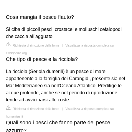
Cosa mangia il pesce flauto?
Si ciba di piccoli pesci, crostacei e molluschi cefalopodi
che caccia all'agguato.
Richiesta di rimozione della fonte
|
Visualizza la risposta completa su
it.wikipedia.org
Che tipo di pesce e la ricciola?
La ricciola (Seriola dumerili) è un pesce di mare
appartenente alla famiglia dei Carangidi, presente sia nel
Mar Mediterraneo sia nell'Oceano Atlantico. Predilige le
acque profonde, anche se nel periodo di riproduzione
tende ad avvicinarsi alle coste.
Richiesta di rimozione della fonte
|
Visualizza la risposta completa su
humanitas.it
Quali sono i pesci che fanno parte del pesce
azzurro?