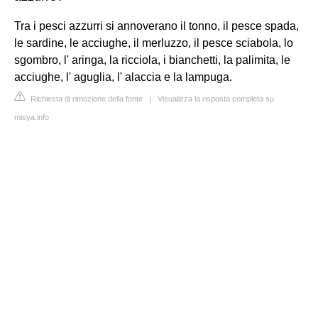
Tra i pesci azzurri si annoverano il tonno, il pesce spada,
le sardine, le acciughe, il merluzzo, il pesce sciabola, lo
sgombro, l' aringa, la ricciola, i bianchetti, la palimita, le
acciughe, l' aguglia, l' alaccia e la lampuga.
Richiesta di rimozione della fonte
|
Visualizza la risposta completa su
misya.info