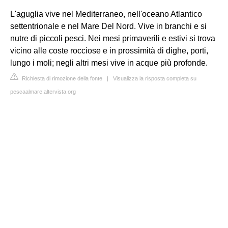
L'aguglia vive nel Mediterraneo, nell'oceano Atlantico
settentrionale e nel Mare Del Nord. Vive in branchi e si
nutre di piccoli pesci. Nei mesi primaverili e estivi si trova
vicino alle coste rocciose e in prossimità di dighe, porti,
lungo i moli; negli altri mesi vive in acque più profonde.
Richiesta di rimozione della fonte
|
Visualizza la risposta completa su
pescaalmare.altervista.org