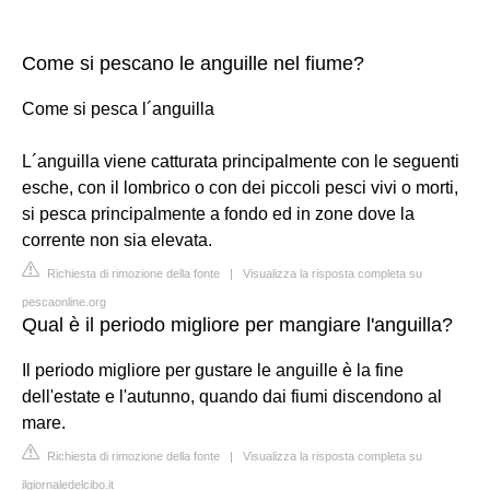
Come si pescano le anguille nel fiume?
Come si pesca l´anguilla
L´anguilla viene catturata principalmente con le seguenti
esche, con il lombrico o con dei piccoli pesci vivi o morti,
si pesca principalmente a fondo ed in zone dove la
corrente non sia elevata.
Richiesta di rimozione della fonte
|
Visualizza la risposta completa su
pescaonline.org
Qual è il periodo migliore per mangiare l'anguilla?
Il periodo migliore per gustare le anguille è la fine
dell'estate e l'autunno, quando dai fiumi discendono al
mare.
Richiesta di rimozione della fonte
|
Visualizza la risposta completa su
ilgiornaledelcibo.it