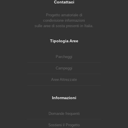
Contattaci
Progetto amatoriale di
condivisione informazioni
sulle aree di sosta presenti in Italia.
Tipologia Aree
Parcheggi
Campeggi
Aree Attrezzate
Informazioni
Domande frequenti
Sostieni il Progetto