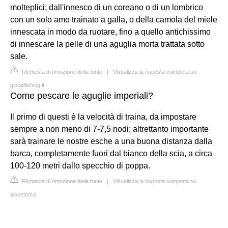
molteplici; dall'innesco di un coreano o di un lombrico
con un solo amo trainato a galla, o della camola del miele
innescata in modo da ruotare, fino a quello antichissimo
di innescare la pelle di una aguglia morta trattata sotto
sale.
Richiesta di rimozione della fonte
|
Visualizza la risposta completa su
globalfishing.it
Come pescare le aguglie imperiali?
Il primo di questi è la velocità di traina, da impostare
sempre a non meno di 7-7,5 nodi; altrettanto importante
sarà trainare le nostre esche a una buona distanza dalla
barca, completamente fuori dal bianco della scia, a circa
100-120 metri dallo specchio di poppa.
Richiesta di rimozione della fonte
|
Visualizza la risposta completa su
alcustom.it