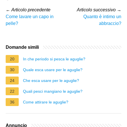
←
Articolo precedente
Articolo successivo
→
Come lavare un capo in
Quanto è intimo un
pelle?
abbraccio?
Domande simili
20
In che periodo si pesca le aguglie?
30
Quale esca usare per le aguglie?
24
Che esca usare per le aguglie?
22
Quali pesci mangiano le aguglie?
36
Come attirare le aguglie?
Annuncio