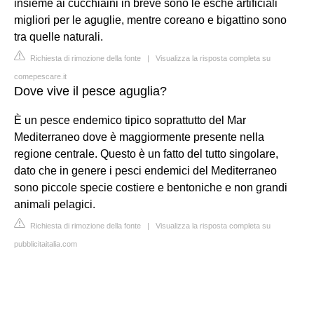
insieme ai cucchiaini in breve sono le esche artificiali
migliori per le aguglie, mentre coreano e bigattino sono
tra quelle naturali.
Richiesta di rimozione della fonte
|
Visualizza la risposta completa su
comepescare.it
Dove vive il pesce aguglia?
È un pesce endemico tipico soprattutto del Mar
Mediterraneo dove è maggiormente presente nella
regione centrale. Questo è un fatto del tutto singolare,
dato che in genere i pesci endemici del Mediterraneo
sono piccole specie costiere e bentoniche e non grandi
animali pelagici.
Richiesta di rimozione della fonte
|
Visualizza la risposta completa su
pubblicitaitalia.com