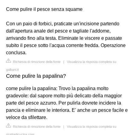
Come pulire il pesce senza squame
Con un paio di forbici, praticate un'incisione partendo
dall'apertura anale del pesce e tagliate l'addome,
arrivando fino alla testa. Eliminate le viscere e passate
subito il pesce sotto l'acqua corrente fredda. Operazione
conclusa.
Richiesta di rimozione della fonte
|
Visualizza la risposta completa su
galbani.it
Come pulire la papalina?
come pulire la papalina: Trovo la papalina molto
gradevole: dal sapore molto più delicato della maggior
parte del pesce azzurro. Per pulirla dovrete incidere la
pancia e eliminare le interiora. E' anche un pesce facile e
veloce da sfilettare.
Richiesta di rimozione della fonte
|
Visualizza la risposta completa su
ricettadicucina.com