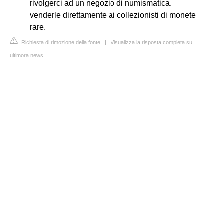
rivolgerci ad un negozio di numismatica.
venderle direttamente ai collezionisti di monete
rare.
Richiesta di rimozione della fonte
|
Visualizza la risposta completa su
ultimora.news