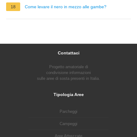
18
Come levare il nero in mezzo alle gambe?
Contattaci
Progetto amatoriale di
condivisione informazioni
sulle aree di sosta presenti in Italia.
Tipologia Aree
Parcheggi
Campeggi
Aree Attrezzate