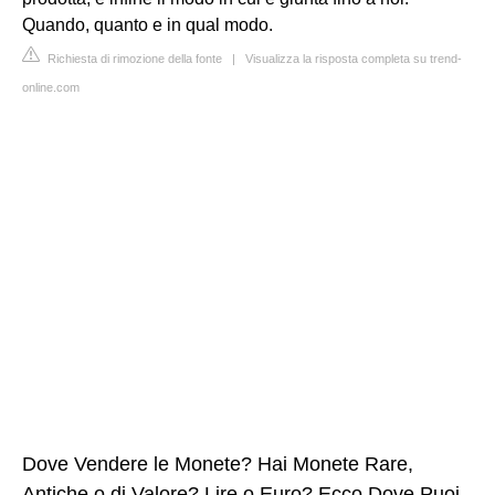
Quando, quanto e in qual modo.
Richiesta di rimozione della fonte
|
Visualizza la risposta completa su trend-
online.com
Dove Vendere le Monete? Hai Monete Rare,
Antiche o di Valore? Lire o Euro? Ecco Dove Puoi