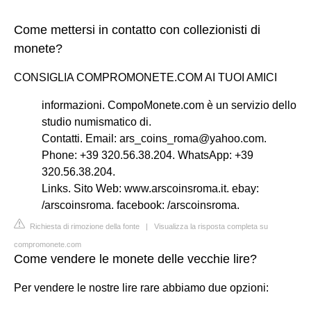
Come mettersi in contatto con collezionisti di
monete?
CONSIGLIA COMPROMONETE.COM AI TUOI AMICI
informazioni. CompoMonete.com è un servizio dello
studio numismatico di.
Contatti. Email:
ars_coins_roma@yahoo.com
.
Phone: +39 320.56.38.204. WhatsApp: +39
320.56.38.204.
Links. Sito Web: www.arscoinsroma.it. ebay:
/arscoinsroma. facebook: /arscoinsroma.
Richiesta di rimozione della fonte
|
Visualizza la risposta completa su
compromonete.com
Come vendere le monete delle vecchie lire?
Per vendere le nostre lire rare abbiamo due opzioni: