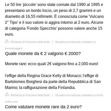
Le 50 lire 'piccole' sono state coniate dal 1990 al 1995 e
presentano un bordo liscio, un peso di 2,7 grammi e un
diametro di 16,55 millimetri. È conosciuta come 'Vulcano
2° Tipo' e il suo valore si aggira intorno ai 2 euro. Alcune
di categoria 'Fondo Specchio' possono valere anche 15
euro.
Richiesta di rimozione della fonte
|
Visualizza la risposta completa su
investireoggi.it
Quale monete da € 2 valgono € 2000?
Monete rare: ecco quali 2€ valgono fino a 2.000 euro!
l'effige della Regina Grace Kelly di Monaco; l'effige di
Bartolomeo Borghesi da parte della Repubblica di San
Marino; la raffigurazione della Finlandia.
Richiesta di rimozione della fonte
|
Visualizza la risposta completa su trend-
online.com
Come valutare monete rare da 2 euro?