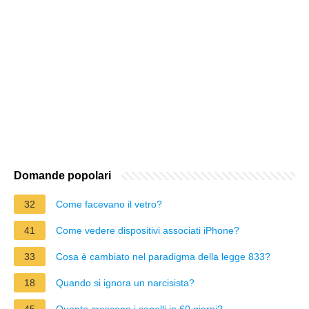
Domande popolari
32
Come facevano il vetro?
41
Come vedere dispositivi associati iPhone?
33
Cosa è cambiato nel paradigma della legge 833?
18
Quando si ignora un narcisista?
45
Quanto crescono i capelli in 60 giorni?