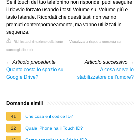
Se il touch del tuo telefonino non risponde, puoi eseguire
il riavvio forzato usando i tasti Volume su, Volume giù e
tasto laterale. Ricordati che questi tasti non vanno
premuti contemporaneamente, ma vanno utilizzati in
sequenza.
Richiesta di rimozione della fonte
|
Visualizza la risposta completa su
tecnologia.libero.it
←
Articolo precedente
Articolo successivo
→
Quanto costa lo spazio su
A cosa serve lo
Google Drive?
stabilizzatore dell'umore?
Domande simili
41
Che cosa è il codice ID?
22
Quale iPhone ha il Touch ID?
16
Come cancellare un Adobe ID?