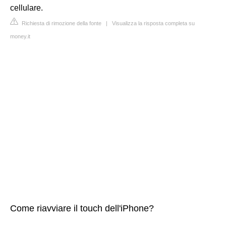
cellulare.
Richiesta di rimozione della fonte
|
Visualizza la risposta completa su
money.it
Come riavviare il touch dell'iPhone?