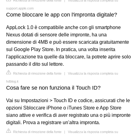
Richiesta di rimozione della fonte
|
Visualizza la risposta completa su
support.apple.com
Come bloccare le app con l'impronta digitale?
AppLock 1.0 è compatibile anche con gli smartphone
Nexus dotati di sensore delle impronte, ha una
dimensione di 4MB e può essere scaricata gratuitamente
sul Google Play Store. In pratica, una volta inserita
l'applicazione tra quelle da bloccare, la potrete aprire solo
passando il dito sul lettore.
Richiesta di rimozione della fonte
|
Visualizza la risposta completa su
hdblog.it
Cosa fare se non funziona il Touch ID?
Vai su Impostazioni > Touch ID e codice, assicurati che le
opzioni Sbloccare iPhone o iTunes Store e App Store
siano attive e verifica di aver registrato una o più impronte
digitali. Prova a registrare un'altra impronta.
Richiesta di rimozione della fonte
|
Visualizza la risposta completa su