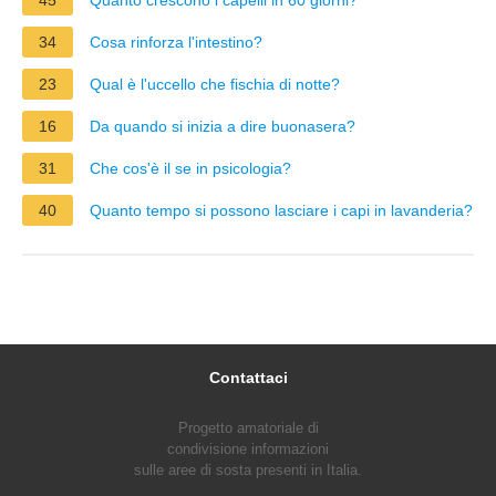
34
Cosa rinforza l'intestino?
23
Qual è l'uccello che fischia di notte?
16
Da quando si inizia a dire buonasera?
31
Che cos'è il se in psicologia?
40
Quanto tempo si possono lasciare i capi in lavanderia?
Contattaci
Progetto amatoriale di
condivisione informazioni
sulle aree di sosta presenti in Italia.