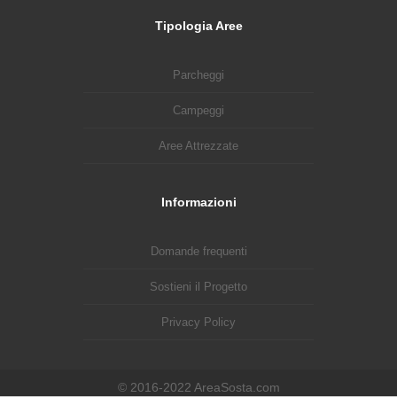
Tipologia Aree
Parcheggi
Campeggi
Aree Attrezzate
Informazioni
Domande frequenti
Sostieni il Progetto
Privacy Policy
© 2016-2022 AreaSosta.com