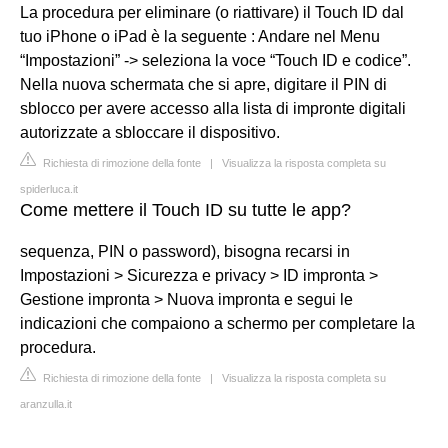
La procedura per eliminare (o riattivare) il Touch ID dal
tuo iPhone o iPad è la seguente : Andare nel Menu
“Impostazioni” -> seleziona la voce “Touch ID e codice”.
Nella nuova schermata che si apre, digitare il PIN di
sblocco per avere accesso alla lista di impronte digitali
autorizzate a sbloccare il dispositivo.
Richiesta di rimozione della fonte
|
Visualizza la risposta completa su
spiderluca.it
Come mettere il Touch ID su tutte le app?
sequenza, PIN o password), bisogna recarsi in
Impostazioni > Sicurezza e privacy > ID impronta >
Gestione impronta > Nuova impronta e segui le
indicazioni che compaiono a schermo per completare la
procedura.
Richiesta di rimozione della fonte
|
Visualizza la risposta completa su
aranzulla.it