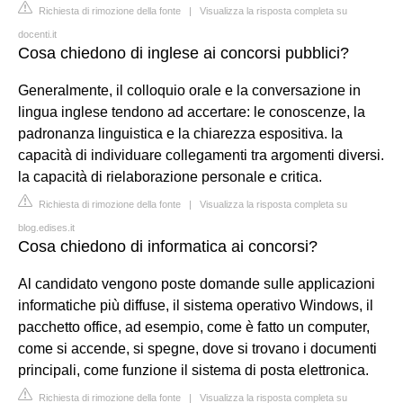
Richiesta di rimozione della fonte
|
Visualizza la risposta completa su
docenti.it
Cosa chiedono di inglese ai concorsi pubblici?
Generalmente, il colloquio orale e la conversazione in
lingua inglese tendono ad accertare: le conoscenze, la
padronanza linguistica e la chiarezza espositiva. la
capacità di individuare collegamenti tra argomenti diversi.
la capacità di rielaborazione personale e critica.
Richiesta di rimozione della fonte
|
Visualizza la risposta completa su
blog.edises.it
Cosa chiedono di informatica ai concorsi?
Al candidato vengono poste domande sulle applicazioni
informatiche più diffuse, il sistema operativo Windows, il
pacchetto office, ad esempio, come è fatto un computer,
come si accende, si spegne, dove si trovano i documenti
principali, come funzione il sistema di posta elettronica.
Richiesta di rimozione della fonte
|
Visualizza la risposta completa su