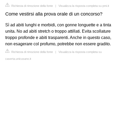
Richiesta di rimozione della fonte
|
Visualizza la risposta completa su pmi.it
Come vestirsi alla prova orale di un concorso?
Sì ad abiti lunghi e morbidi, con gonne longuette e a tinta
unita. No ad abiti stretch o troppo attillati. Evita scollature
troppo profonde e abiti trasparenti. Anche in questo caso,
non esagerare col profumo, potrebbe non essere gradito.
Richiesta di rimozione della fonte
|
Visualizza la risposta completa su
caserta.unicusano.it