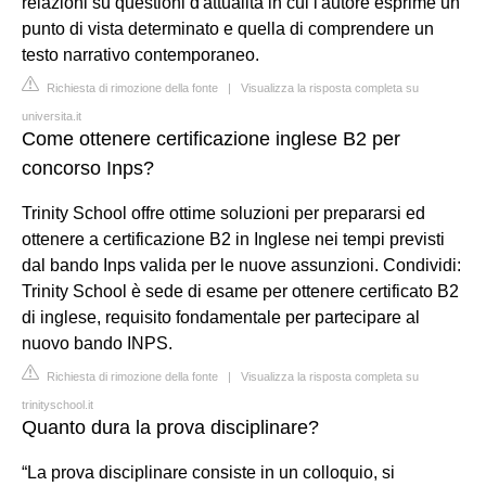
relazioni su questioni d'attualità in cui l'autore esprime un
punto di vista determinato e quella di comprendere un
testo narrativo contemporaneo.
Richiesta di rimozione della fonte
|
Visualizza la risposta completa su
universita.it
Come ottenere certificazione inglese B2 per
concorso Inps?
Trinity School offre ottime soluzioni per prepararsi ed
ottenere a certificazione B2 in Inglese nei tempi previsti
dal bando Inps valida per le nuove assunzioni. Condividi:
Trinity School è sede di esame per ottenere certificato B2
di inglese, requisito fondamentale per partecipare al
nuovo bando INPS.
Richiesta di rimozione della fonte
|
Visualizza la risposta completa su
trinityschool.it
Quanto dura la prova disciplinare?
“La prova disciplinare consiste in un colloquio, si