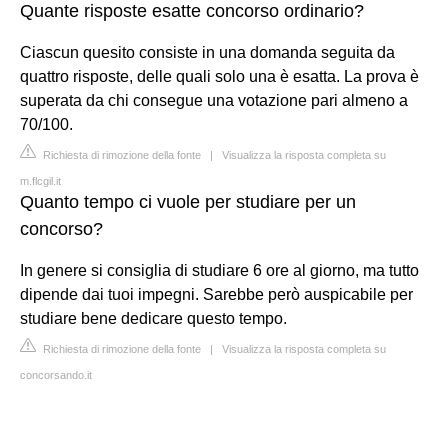
Quante risposte esatte concorso ordinario?
Ciascun quesito consiste in una domanda seguita da
quattro risposte, delle quali solo una è esatta. La prova è
superata da chi consegue una votazione pari almeno a
70/100.
Richiesta di rimozione della fonte
|
Visualizza la risposta completa su
m.flcgil.it
Quanto tempo ci vuole per studiare per un
concorso?
In genere si consiglia di studiare 6 ore al giorno, ma tutto
dipende dai tuoi impegni. Sarebbe però auspicabile per
studiare bene dedicare questo tempo.
Richiesta di rimozione della fonte
|
Visualizza la risposta completa su
concorsando.it