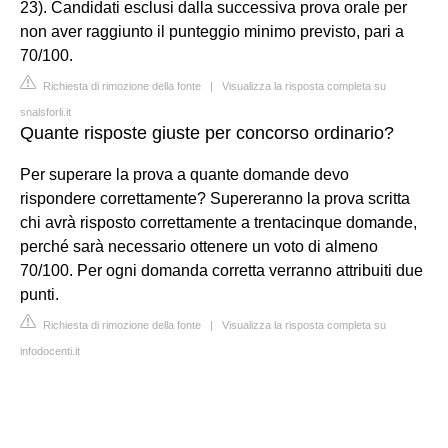
23). Candidati esclusi dalla successiva prova orale per
non aver raggiunto il punteggio minimo previsto, pari a
70/100.
Richiesta di rimozione della fonte
|
Visualizza la risposta completa su
snalsforli.it
Quante risposte giuste per concorso ordinario?
Per superare la prova a quante domande devo
rispondere correttamente? Supereranno la prova scritta
chi avrà risposto correttamente a trentacinque domande,
perché sarà necessario ottenere un voto di almeno
70/100. Per ogni domanda corretta verranno attribuiti due
punti.
Richiesta di rimozione della fonte
|
Visualizza la risposta completa su
infodocenti.it