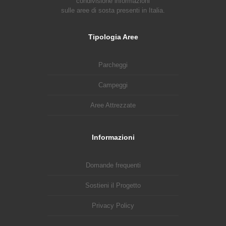
condivisione informazioni
sulle aree di sosta presenti in Italia.
Tipologia Aree
Parcheggi
Campeggi
Aree Attrezzate
Informazioni
Domande frequenti
Sostieni il Progetto
Privacy Policy