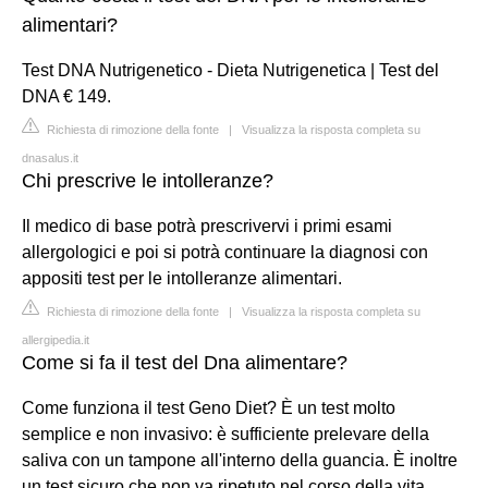
alimentari?
Test DNA Nutrigenetico - Dieta Nutrigenetica | Test del
DNA € 149.
Richiesta di rimozione della fonte
|
Visualizza la risposta completa su
dnasalus.it
Chi prescrive le intolleranze?
Il medico di base potrà prescrivervi i primi esami
allergologici e poi si potrà continuare la diagnosi con
appositi test per le intolleranze alimentari.
Richiesta di rimozione della fonte
|
Visualizza la risposta completa su
allergipedia.it
Come si fa il test del Dna alimentare?
Come funziona il test Geno Diet? È un test molto
semplice e non invasivo: è sufficiente prelevare della
saliva con un tampone all'interno della guancia. È inoltre
un test sicuro che non va ripetuto nel corso della vita