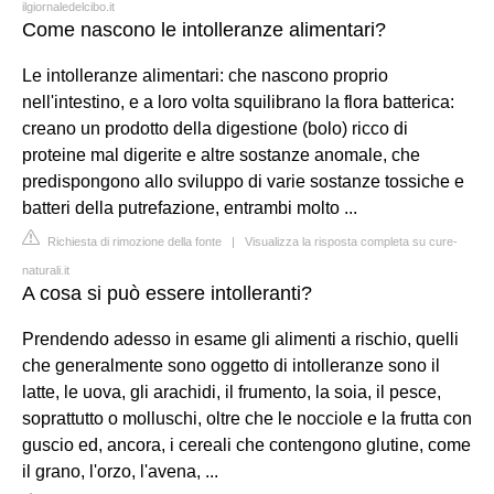
ilgiornaledelcibo.it
Come nascono le intolleranze alimentari?
Le intolleranze alimentari: che nascono proprio
nell'intestino, e a loro volta squilibrano la flora batterica:
creano un prodotto della digestione (bolo) ricco di
proteine mal digerite e altre sostanze anomale, che
predispongono allo sviluppo di varie sostanze tossiche e
batteri della putrefazione, entrambi molto ...
Richiesta di rimozione della fonte
|
Visualizza la risposta completa su cure-
naturali.it
A cosa si può essere intolleranti?
Prendendo adesso in esame gli alimenti a rischio, quelli
che generalmente sono oggetto di intolleranze sono il
latte, le uova, gli arachidi, il frumento, la soia, il pesce,
soprattutto o molluschi, oltre che le nocciole e la frutta con
guscio ed, ancora, i cereali che contengono glutine, come
il grano, l'orzo, l'avena, ...