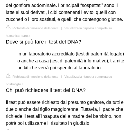
del gonfiore addominale. I principali “sospettati” sono il
latte ei suoi derivati, i cibi contenenti lievito, quelli con
zuccheri o i loro sostituti, e quelli che contengono glutine.
Richiesta di rimozione della fonte
|
Visualizza la risposta completa su
humanitas-care.it
Dove si può fare il test del DNA?
in un laboratorio accreditato (test di paternità legale)
o anche a casa (test di paternità informativo), tramite
un kit che verrà poi spedito al laboratorio.
Richiesta di rimozione della fonte
|
Visualizza la risposta completa su
nostrofiglio.it
Chi può richiedere il test del DNA?
Il test può essere richiesto dal presunto genitore, da tutti e
due o anche dal figlio maggiorenne. Tuttavia, il padre che
richiede il test all'insaputa della madre del bambino, non
potrà poi utilizzarne il risultato in giudizio.