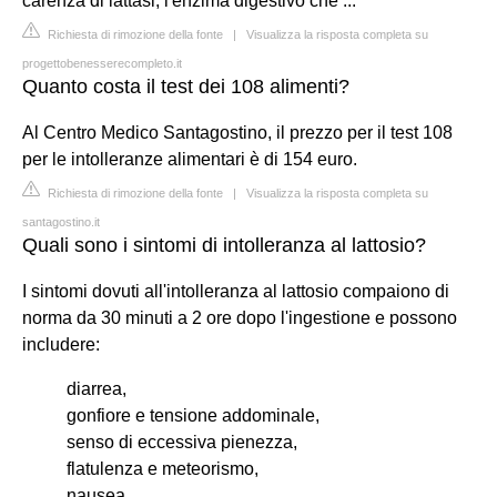
carenza di lattasi, l'enzima digestivo che ...
Richiesta di rimozione della fonte
|
Visualizza la risposta completa su
progettobenesserecompleto.it
Quanto costa il test dei 108 alimenti?
Al Centro Medico Santagostino, il prezzo per il test 108
per le intolleranze alimentari è di 154 euro.
Richiesta di rimozione della fonte
|
Visualizza la risposta completa su
santagostino.it
Quali sono i sintomi di intolleranza al lattosio?
I sintomi dovuti all'intolleranza al lattosio compaiono di
norma da 30 minuti a 2 ore dopo l'ingestione e possono
includere:
diarrea,
gonfiore e tensione addominale,
senso di eccessiva pienezza,
flatulenza e meteorismo,
nausea,