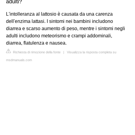
adulti?
L'intolleranza al lattosio è causata da una carenza
dell'enzima lattasi. I sintomi nei bambini includono
diarrea e scarso aumento di peso, mentre i sintomi negli
adulti includono meteorismo e crampi addominali,
diarrea, flatulenza e nausea.
Richiesta di rimozione della fonte
|
Visualizza la risposta completa su
msdmanuals.com