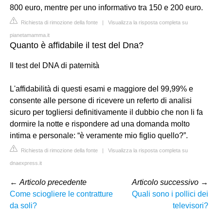
800 euro, mentre per uno informativo tra 150 e 200 euro.
Richiesta di rimozione della fonte
|
Visualizza la risposta completa su
pianetamamma.it
Quanto è affidabile il test del Dna?
Il test del DNA di paternità
L'affidabilità di questi esami e maggiore del 99,99% e
consente alle persone di ricevere un referto di analisi
sicuro per togliersi definitivamente il dubbio che non li fa
dormire la notte e rispondere ad una domanda molto
intima e personale: “è veramente mio figlio quello?”.
Richiesta di rimozione della fonte
|
Visualizza la risposta completa su
dnaexpress.it
←
Articolo precedente
Articolo successivo
→
Come sciogliere le contratture
Quali sono i pollici dei
da soli?
televisori?