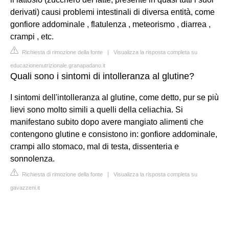
derivati) causi problemi intestinali di diversa entità, come
gonfiore addominale , flatulenza , meteorismo , diarrea ,
crampi , etc.
Richiesta di rimozione della fonte
|
Visualizza la risposta completa su
educazionenutrizionale.granapadano.it
Quali sono i sintomi di intolleranza al glutine?
I sintomi dell'intolleranza al glutine, come detto, pur se più
lievi sono molto simili a quelli della celiachia. Si
manifestano subito dopo avere mangiato alimenti che
contengono glutine e consistono in: gonfiore addominale,
crampi allo stomaco, mal di testa, dissenteria e
sonnolenza.
Richiesta di rimozione della fonte
|
Visualizza la risposta completa su
gavazzeni.it