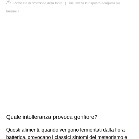
Richiesta di rimozione della fonte
|
Visualizza la risposta completa su
farmae.it
Quale intolleranza provoca gonfiore?
Questi alimenti, quando vengono fermentati dalla flora
batterica, provocano i classici sintomi del meteorismo e