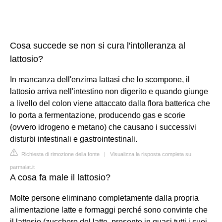
Cosa succede se non si cura l'intolleranza al
lattosio?
In mancanza dell'enzima lattasi che lo scompone, il
lattosio arriva nell'intestino non digerito e quando giunge
a livello del colon viene attaccato dalla flora batterica che
lo porta a fermentazione, producendo gas e scorie
(ovvero idrogeno e metano) che causano i successivi
disturbi intestinali e gastrointestinali.
Richiesta di rimozione della fonte
|
Visualizza la risposta completa su
parmalat.it
A cosa fa male il lattosio?
Molte persone eliminano completamente dalla propria
alimentazione latte e formaggi perché sono convinte che
il lattosio (zucchero del latte, presente in quasi tutti i suoi