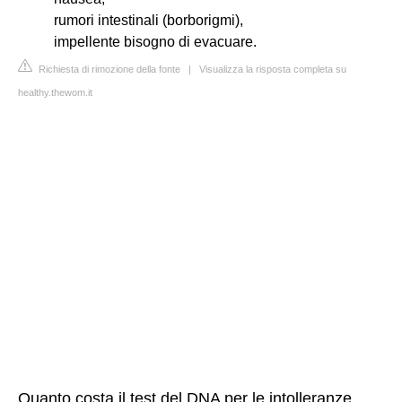
rumori intestinali (borborigmi),
impellente bisogno di evacuare.
Richiesta di rimozione della fonte
|
Visualizza la risposta completa su
healthy.thewom.it
Quanto costa il test del DNA per le intolleranze