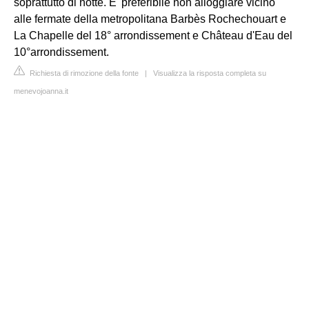
soprattutto di notte. E' preferibile non alloggiare vicino
alle fermate della metropolitana Barbès Rochechouart e
La Chapelle del 18° arrondissement e Château d'Eau del
10°arrondissement.
Richiesta di rimozione della fonte
|
Visualizza la risposta completa su
menevojoanna.it