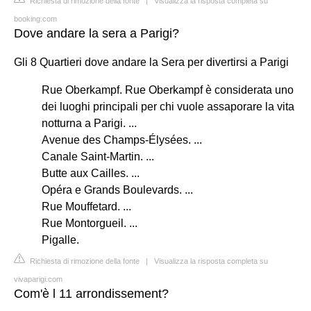
Richiesta di rimozione della fonte
|
Visualizza la risposta completa su
booking.com
Dove andare la sera a Parigi?
Gli 8 Quartieri dove andare la Sera per divertirsi a Parigi
Rue Oberkampf. Rue Oberkampf è considerata uno
dei luoghi principali per chi vuole assaporare la vita
notturna a Parigi. ...
Avenue des Champs-Élysées. ...
Canale Saint-Martin. ...
Butte aux Cailles. ...
Opéra e Grands Boulevards. ...
Rue Mouffetard. ...
Rue Montorgueil. ...
Pigalle.
Richiesta di rimozione della fonte
|
Visualizza la risposta completa su
vivaparigi.com
Com'è l 11 arrondissement?