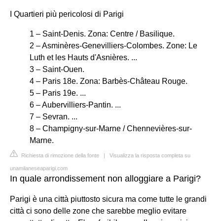
I Quartieri più pericolosi di Parigi
1 – Saint-Denis. Zona: Centre / Basilique.
2 – Asminères-Genevilliers-Colombes. Zone: Le
Luth et les Hauts d'Asnières. ...
3 – Saint-Ouen.
4 – Paris 18e. Zona: Barbès-Château Rouge.
5 – Paris 19e. ...
6 – Aubervilliers-Pantin. ...
7 – Sevran. ...
8 – Champigny-sur-Marne / Chennevières-sur-
Marne.
Richiesta di rimozione della fonte
|
Visualizza la risposta completa su
unamilaneseaparigi.com
In quale arrondissement non alloggiare a Parigi?
Parigi è una città piuttosto sicura ma come tutte le grandi
città ci sono delle zone che sarebbe meglio evitare