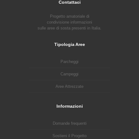
Contattaci
Progetto amatoriale di
condivisione informazioni
sulle aree di sosta presenti in Italia.
Tipologia Aree
Parcheggi
Campeggi
Aree Attrezzate
Informazioni
Domande frequenti
Sostieni il Progetto