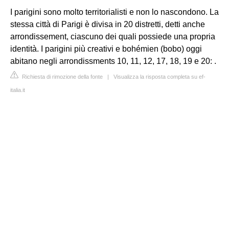
I parigini sono molto territorialisti e non lo nascondono. La
stessa città di Parigi è divisa in 20 distretti, detti anche
arrondissement, ciascuno dei quali possiede una propria
identità. I parigini più creativi e bohémien (bobo) oggi
abitano negli arrondissments 10, 11, 12, 17, 18, 19 e 20: .
Richiesta di rimozione della fonte
|
Visualizza la risposta completa su ef-
italia.it