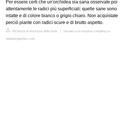
Per essere certi che un'orchidea sia sana osservate poi
attentamente le radici più superficiali: quelle sane sono
intatte e di colore bianco o grigio chiaro. Non acquistate
perciò piante con radici scure e di brutto aspetto.
Richiesta di rimozione della fonte
|
Visualizza la risposta completa su
faidateingiardino.com