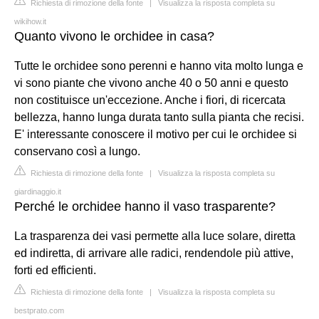
Richiesta di rimozione della fonte
|
Visualizza la risposta completa su
wikihow.it
Quanto vivono le orchidee in casa?
Tutte le orchidee sono perenni e hanno vita molto lunga e
vi sono piante che vivono anche 40 o 50 anni e questo
non costituisce un'eccezione. Anche i fiori, di ricercata
bellezza, hanno lunga durata tanto sulla pianta che recisi.
E' interessante conoscere il motivo per cui le orchidee si
conservano così a lungo.
Richiesta di rimozione della fonte
|
Visualizza la risposta completa su
giardinaggio.it
Perché le orchidee hanno il vaso trasparente?
La trasparenza dei vasi permette alla luce solare, diretta
ed indiretta, di arrivare alle radici, rendendole più attive,
forti ed efficienti.
Richiesta di rimozione della fonte
|
Visualizza la risposta completa su
bestprato.com