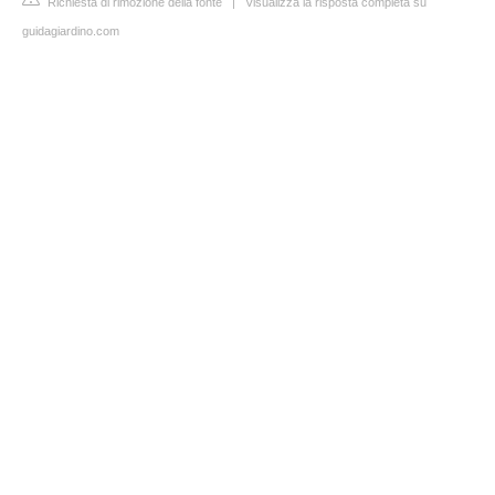
Richiesta di rimozione della fonte
|
Visualizza la risposta completa su
guidagiardino.com