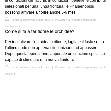
le condizioni climatiche. In condizioni perfette, e con ibridi
selezionati per una lunga fioritura, le Phalaenopsis
possono arrivare a fiorire anche 5-6 mesi.
Richiesta di rimozione della fonte
|
Visualizza la risposta completa su
homeforest.it
Come si fa a far fiorire le orchidee?
Per incentivare l'orchidea a rifiorire, tagliate il fusto sopra
l'ultimo nodo non appena i fiori iniziano ad appassire.
Dopo questa operazione, apportate un concime specifico
capace di stimolare una nuova fioritura.
Richiesta di rimozione della fonte
|
Visualizza la risposta completa su protect-
garden.it