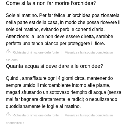
Come si fa a non far morire l'orchidea?
Sole al mattino. Per far felice un'orchidea posizionatela
nella parte est della casa, in modo che possa ricevere il
sole del mattino, evitando però le correnti d'aria.
Attenzione: la luce non deve essere diretta, sarebbe
perfetta una tenda bianca per proteggere il fiore.
Richiesta di rimozione della fonte
|
Visualizza la risposta completa su
elle.com
Quanta acqua si deve dare alle orchidee?
Quindi, annaffiature ogni 4 giorni circa, mantenendo
sempre umido il microambiente intorno alle piante,
magari sfruttando un sottovaso riempito di acqua (senza
mai far bagnare direttamente le radici) o nebulizzando
quotidianamente le foglie al mattino.
Richiesta di rimozione della fonte
|
Visualizza la risposta completa su
edendeifiori.it