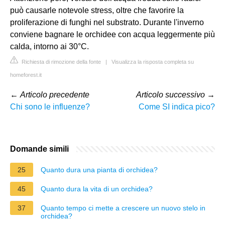
può causarle notevole stress, oltre che favorire la
proliferazione di funghi nel substrato. Durante l'inverno
conviene bagnare le orchidee con acqua leggermente più
calda, intorno ai 30°C.
Richiesta di rimozione della fonte
|
Visualizza la risposta completa su
homeforest.it
←
Articolo precedente
Articolo successivo
→
Chi sono le influenze?
Come SI indica pico?
Domande simili
25
Quanto dura una pianta di orchidea?
45
Quanto dura la vita di un orchidea?
37
Quanto tempo ci mette a crescere un nuovo stelo in
orchidea?