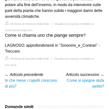
potare alla fine dell'inverno, in modo da intervenire sulle
parti della pianta che hanno subito i maggiori danni delle
avversità climatiche.
Richiesta di rimozione della fonte
|
Visualizza la risposta completa su
centroverderovigo.com
Come si chiama uno che piange sempre?
LAGNOSO: approfondimenti in "Sinonimi_e_Contrari" -
Treccani.
Richiesta di rimozione della fonte
|
Visualizza la risposta completa su
treccani.it
←
Articolo precedente
Articolo successivo
→
In che mese i capelli crescono
Come si spegne stufa
di più?
pellet?
Domande simili