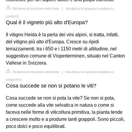
Richiesta di rimozione della fonte
|
Visualizza la risposta completa su
cookist.it
Qual è il vigneto più alto d'Europa?
Il vitigno Heida è la perla dei vini alpini, si tratta, infatti,
del vitigno più alto d'Europa. Cresce su ripidi
terrazzamenti, tra i 650 e i 1150 metri di altitudine, nel
suggestivo comune di Visperterminen, situato nel Canton
Vallese in Svizzera.
Richiesta di rimozione della fonte
|
Visualizza la risposta completa su
winepoint.it
Cosa succede se non si potano le viti?
Cosa succede se non si pota la vite? Se non si pota,
come succede alla vite selvatica in natura o come si
faceva nelle forme di viticoltura primitiva, la pianta tende
a crescere molto e a produrre tanti grappoli. Sono piccoli,
poco dolci e poco equilibrati.