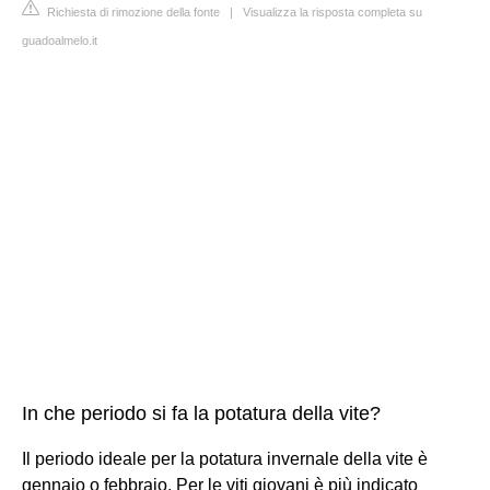
Richiesta di rimozione della fonte
|
Visualizza la risposta completa su
guadoalmelo.it
In che periodo si fa la potatura della vite?
Il periodo ideale per la potatura invernale della vite è
gennaio o febbraio. Per le viti giovani è più indicato