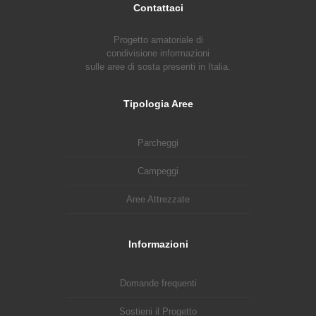
Contattaci
Progetto amatoriale di
condivisione informazioni
sulle aree di sosta presenti in Italia.
Tipologia Aree
Parcheggi
Campeggi
Aree Attrezzate
Informazioni
Domande frequenti
Sostieni il Progetto