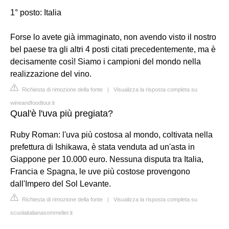
1° posto: Italia
Forse lo avete già immaginato, non avendo visto il nostro
bel paese tra gli altri 4 posti citati precedentemente, ma è
decisamente così! Siamo i campioni del mondo nella
realizzazione del vino.
Richiesta di rimozione della fonte
|
Visualizza la risposta completa su
wineandfoodtour.it
Qual'è l'uva più pregiata?
Ruby Roman: l'uva più costosa al mondo, coltivata nella
prefettura di Ishikawa, è stata venduta ad un'asta in
Giappone per 10.000 euro. Nessuna disputa tra Italia,
Francia e Spagna, le uve più costose provengono
dall'Impero del Sol Levante.
Richiesta di rimozione della fonte
|
Visualizza la risposta completa su
scuolaitalianasommelier.it