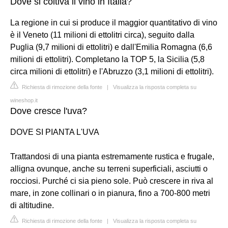
Dove si coltiva il vino in Italia?
La regione in cui si produce il maggior quantitativo di vino
è il Veneto (11 milioni di ettolitri circa), seguito dalla
Puglia (9,7 milioni di ettolitri) e dall'Emilia Romagna (6,6
milioni di ettolitri). Completano la TOP 5, la Sicilia (5,8
circa milioni di ettolitri) e l'Abruzzo (3,1 milioni di ettolitri).
Richiesta di rimozione della fonte
|
Visualizza la risposta completa su
wineshop.it
Dove cresce l'uva?
DOVE SI PIANTA L'UVA
Trattandosi di una pianta estremamente rustica e frugale,
alligna ovunque, anche su terreni superficiali, asciutti o
rocciosi. Purché ci sia pieno sole. Può crescere in riva al
mare, in zone collinari o in pianura, fino a 700-800 metri
di altitudine.
Richiesta di rimozione della fonte
|
Visualizza la risposta completa su