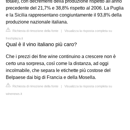
totale), con decrementi della produzione rispetto all'anno
precedente del 21,7% e 38,8% rispetto al 2006. La Puglia
e la Sicilia rappresentano congiuntamente il 93,8% della
produzione nazionale italiana.
Richiesta di rimozione della fonte
|
Visualizza la risposta completa su
freshplaza.it
Qual è il vino italiano più caro?
Che i prezzi dei fine wine continuino a crescere non è
certo una sorpresa, così come la distanza, ad oggi
incolmabile, che separa le etichette più costose del
Belpaese dai big di Francia e della Mosella.
Richiesta di rimozione della fonte
|
Visualizza la risposta completa su
winenews.it