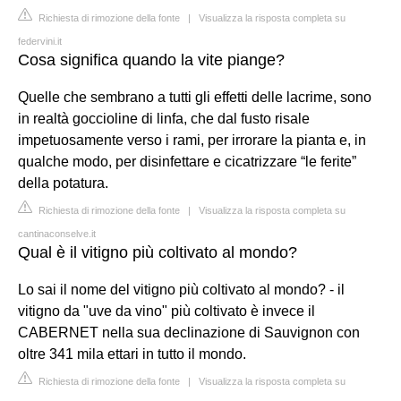
Richiesta di rimozione della fonte
|
Visualizza la risposta completa su
federvini.it
Cosa significa quando la vite piange?
Quelle che sembrano a tutti gli effetti delle lacrime, sono
in realtà goccioline di linfa, che dal fusto risale
impetuosamente verso i rami, per irrorare la pianta e, in
qualche modo, per disinfettare e cicatrizzare “le ferite”
della potatura.
Richiesta di rimozione della fonte
|
Visualizza la risposta completa su
cantinaconselve.it
Qual è il vitigno più coltivato al mondo?
Lo sai il nome del vitigno più coltivato al mondo? - il
vitigno da "uve da vino" più coltivato è invece il
CABERNET nella sua declinazione di Sauvignon con
oltre 341 mila ettari in tutto il mondo.
Richiesta di rimozione della fonte
|
Visualizza la risposta completa su