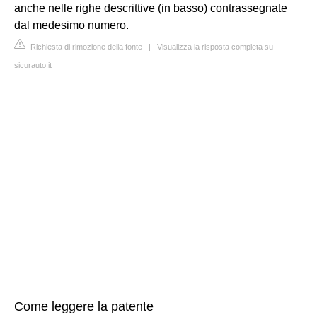
anche nelle righe descrittive (in basso) contrassegnate
dal medesimo numero.
Richiesta di rimozione della fonte
|
Visualizza la risposta completa su
sicurauto.it
Come leggere la patente