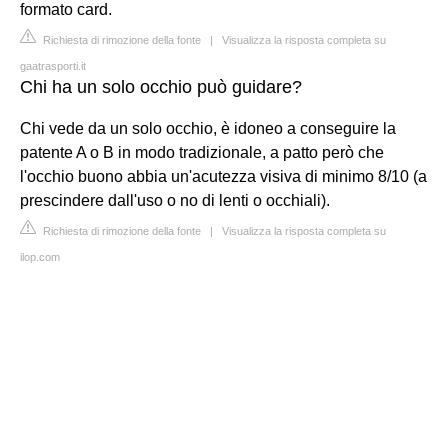
formato card.
Richiesta di rimozione della fonte
|
Visualizza la risposta completa su
gaatrasporti.it
Chi ha un solo occhio può guidare?
Chi vede da un solo occhio, è idoneo a conseguire la
patente A o B in modo tradizionale, a patto però che
l'occhio buono abbia un'acutezza visiva di minimo 8/10 (a
prescindere dall'uso o no di lenti o occhiali).
Richiesta di rimozione della fonte
|
Visualizza la risposta completa su
ilop.com