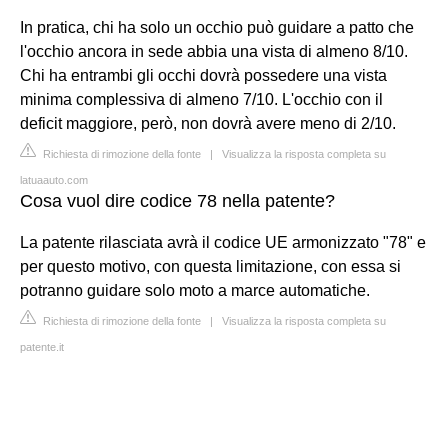
In pratica, chi ha solo un occhio può guidare a patto che
l'occhio ancora in sede abbia una vista di almeno 8/10.
Chi ha entrambi gli occhi dovrà possedere una vista
minima complessiva di almeno 7/10. L'occhio con il
deficit maggiore, però, non dovrà avere meno di 2/10.
Richiesta di rimozione della fonte
|
Visualizza la risposta completa su
latuaauto.com
Cosa vuol dire codice 78 nella patente?
La patente rilasciata avrà il codice UE armonizzato "78" e
per questo motivo, con questa limitazione, con essa si
potranno guidare solo moto a marce automatiche.
Richiesta di rimozione della fonte
|
Visualizza la risposta completa su
patente.it