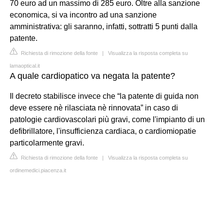
70 euro ad un massimo di 285 euro. Oltre alla sanzione
economica, si va incontro ad una sanzione
amministrativa: gli saranno, infatti, sottratti 5 punti dalla
patente.
Richiesta di rimozione della fonte
|
Visualizza la risposta completa su
lamaoptical.it
A quale cardiopatico va negata la patente?
Il decreto stabilisce invece che “la patente di guida non
deve essere nè rilasciata nè rinnovata” in caso di
patologie cardiovascolari più gravi, come l'impianto di un
defibrillatore, l'insufficienza cardiaca, o cardiomiopatie
particolarmente gravi.
Richiesta di rimozione della fonte
|
Visualizza la risposta completa su
ordinemedici.piacenza.it