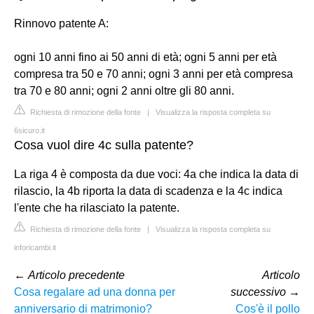
Rinnovo patente A:
ogni 10 anni fino ai 50 anni di età; ogni 5 anni per età
compresa tra 50 e 70 anni; ogni 3 anni per età compresa
tra 70 e 80 anni; ogni 2 anni oltre gli 80 anni.
Richiesta di rimozione della fonte
|
Visualizza la risposta completa su
6sicuro.it
Cosa vuol dire 4c sulla patente?
La riga 4 è composta da due voci: 4a che indica la data di
rilascio, la 4b riporta la data di scadenza e la 4c indica
l'ente che ha rilasciato la patente.
Richiesta di rimozione della fonte
|
Visualizza la risposta completa su
inforicambi.it
←
Articolo precedente
Articolo
Cosa regalare ad una donna per
successivo
→
anniversario di matrimonio?
Cos'è il pollo