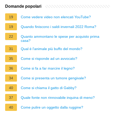
Domande popolari
19
Come vedere video non elencati YouTube?
19
Quando finiscono i saldi invernali 2022 Roma?
22
Quanto ammontano le spese per acquisto prima
casa?
31
Qual è l'animale più buffo del mondo?
35
Come si risponde ad un avvocato?
36
Come si fa a far marcire il legno?
34
Come si presenta un tumore gengivale?
40
Come si chiama il gatto di Gabby?
37
Quale fonte non rinnovabile inquina di meno?
40
Come pulire un oggetto dalla ruggine?