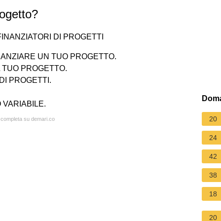
rogetto?
FINANZIATORI DI PROGETTI
INANZIARE UN TUO PROGETTO.
L TUO PROGETTO.
DI PROGETTI.
Doma
VARIABILE.
20
a completa su demari.co
24
42
38
18
20