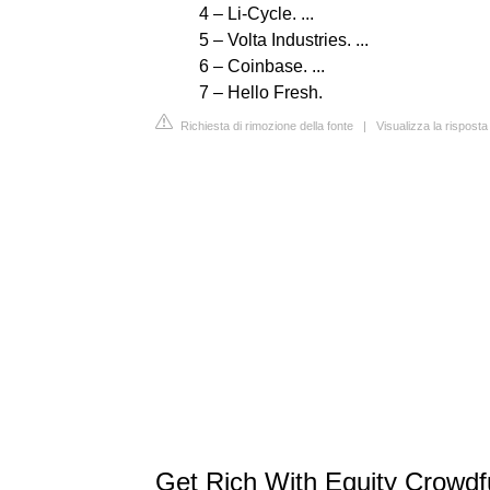
4 – Li-Cycle. ...
5 – Volta Industries. ...
6 – Coinbase. ...
7 – Hello Fresh.
Richiesta di rimozione della fonte
|
Visualizza la rispos
Get Rich With Equity Crowdf