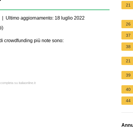
?
21
| Ultimo aggiornamento: 18 luglio 2022
26
i
)
37
e di crowdfunding più note sono:
38
21
39
completa su italiaonline.it
40
44
Annu