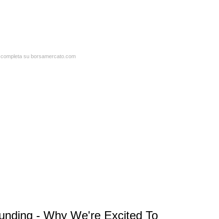
ta completa su borsamercato.com
unding - Why We're Excited To