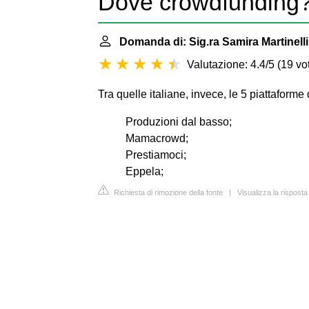
Dove crowdfunding
Domanda di: Sig.ra Samira Martinelli
Valutazione: 4.4/5
(
19 vot
Tra quelle italiane, invece, le 5 piattaform
Produzioni dal basso;
Mamacrowd;
Prestiamoci;
Eppela;
Richiesta di rimozione della fonte
|
Visualizza la risposta 