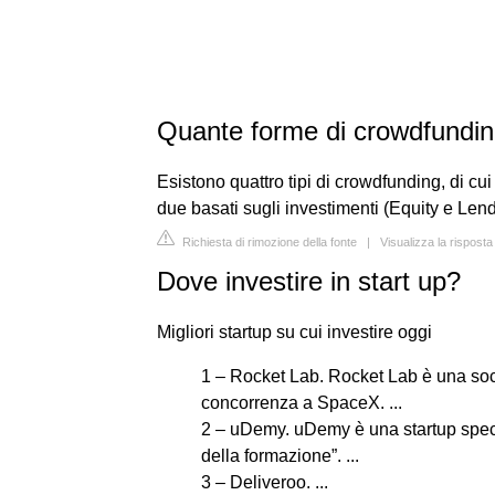
Quante forme di crowdfunding
Esistono quattro tipi di crowdfunding, di c
due basati sugli investimenti (Equity e Lend
Richiesta di rimozione della fonte
|
Visualizza la rispost
Dove investire in start up?
Migliori startup su cui investire oggi
1 – Rocket Lab. Rocket Lab è una soc
concorrenza a SpaceX. ...
2 – uDemy. uDemy è una startup speci
della formazione”. ...
3 – Deliveroo. ...