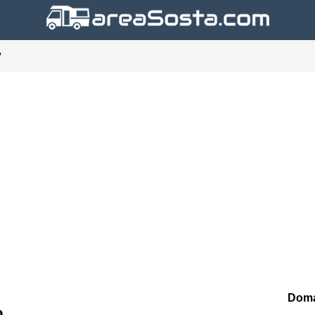
?
Doma