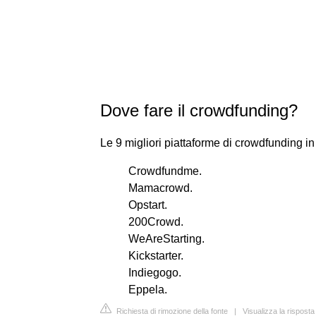
Dove fare il crowdfunding?
Le 9 migliori piattaforme di crowdfunding in
Crowdfundme.
Mamacrowd.
Opstart.
200Crowd.
WeAreStarting.
Kickstarter.
Indiegogo.
Eppela.
Richiesta di rimozione della fonte
|
Visualizza la rispost