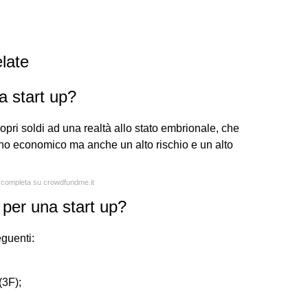
late
a start up?
propri soldi ad una realtà allo stato embrionale, che
rno economico ma anche un alto rischio e un alto
a completa su crowdfundme.it
per una start up?
eguenti:
(3F);