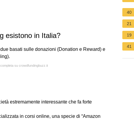
40
21
 esistono in Italia?
19
41
ui due basati sulle donazioni (Donation e Reward) e
ing).
a completa su crowdfundingbuzz.it
ietà estremamente interessante che fa forte
alizzata in corsi online, una specie di “Amazon