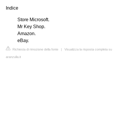
Indice
Store Microsoft.
Mr Key Shop.
Amazon.
eBay.
Richiesta di rimozione della fonte
|
Visualizza la risposta completa su
aranzulla.it