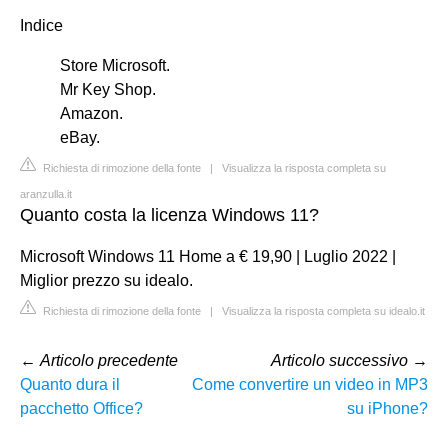
Indice
Store Microsoft.
Mr Key Shop.
Amazon.
eBay.
Richiesta di rimozione della fonte
|
Visualizza la risposta completa su
aranzulla.it
Quanto costa la licenza Windows 11?
Microsoft Windows 11 Home a € 19,90 | Luglio 2022 |
Miglior prezzo su idealo.
Richiesta di rimozione della fonte
|
Visualizza la risposta completa su idealo.it
←
Articolo precedente
Articolo successivo
→
Quanto dura il
Come convertire un video in MP3
pacchetto Office?
su iPhone?