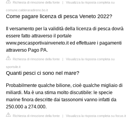
Richiesta di rimozione della fonte
|
Visualizza la risposta completa su
comune.calderaradireno.bo.it
Come pagare licenza di pesca Veneto 2022?
Il versamento per la validità della licenza di pesca dovrà
essere fatto attraverso il portale
www.pescasportivainveneto.it ed effettuare i pagamenti
attraverso Pago PA.
Richiesta di rimozione della fonte
|
Visualizza la risposta completa su
sportsile.it
Quanti pesci ci sono nel mare?
Probabilmente qualche bilione, cioè qualche migliaio di
miliardi. Ma è una stima molto discutibile: le specie
marine finora descritte dai tassonomi vanno infatti da
250.000 a 274.000.
Richiesta di rimozione della fonte
|
Visualizza la risposta completa su focus.it