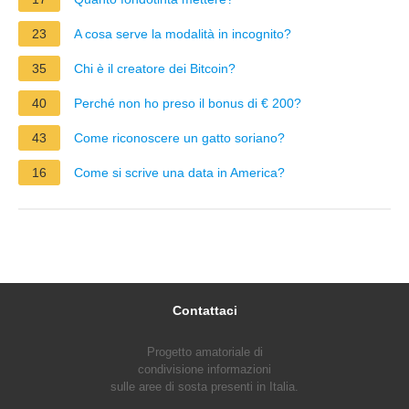
23
A cosa serve la modalità in incognito?
35
Chi è il creatore dei Bitcoin?
40
Perché non ho preso il bonus di € 200?
43
Come riconoscere un gatto soriano?
16
Come si scrive una data in America?
Contattaci
Progetto amatoriale di
condivisione informazioni
sulle aree di sosta presenti in Italia.