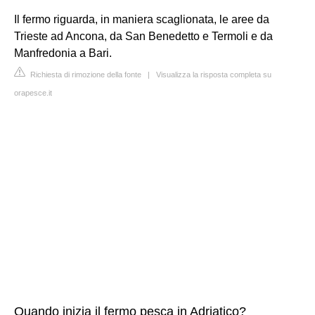
Il fermo riguarda, in maniera scaglionata, le aree da
Trieste ad Ancona, da San Benedetto e Termoli e da
Manfredonia a Bari.
Richiesta di rimozione della fonte
|
Visualizza la risposta completa su
orapesce.it
Quando inizia il fermo pesca in Adriatico?