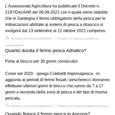
L'Assessorato Agricoltura ha pubblicato il Decreto n.
2197/DecA/40 del 06.09.2021 con il quale viene stabilito
che in Sardegna il fermo obbligatorio della pesca per le
imbarcazioni abilitate ai sistemi di pesca a strascico si
svolgerà dal 13 settembre al 12 ottobre 2021 compreso.
Richiesta di rimozione della fonte
|
Visualizza la risposta completa su
capsardegna.it
Quanto durata Il fermo pesca Adriatico?
Porta al blocco per 30 giorni consecutivi
Come nel 2020 - spiega Coldiretti Impresapesca - in
aggiunta ai periodi di fermo fissati i pescherecci dovranno
effettuare ulteriori giorni di blocco che vanno da 7 a 17
giorni a seconda della zona di pesca e del tipo di risorsa
pescata.
Richiesta di rimozione della fonte
|
Visualizza la risposta completa su ansa.it
Quando finisce il fermo pesca in Ancona?