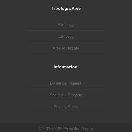
Tipologia Aree
Parcheggi
Campeggi
Aree Attrezzate
Informazioni
Domande frequenti
Sostieni il Progetto
Privacy Policy
© 2016-2022 AreaSosta.com