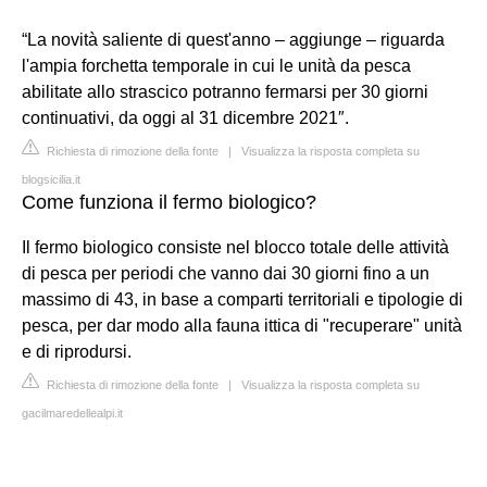
“La novità saliente di quest'anno – aggiunge – riguarda
l'ampia forchetta temporale in cui le unità da pesca
abilitate allo strascico potranno fermarsi per 30 giorni
continuativi, da oggi al 31 dicembre 2021″.
Richiesta di rimozione della fonte
|
Visualizza la risposta completa su
blogsicilia.it
Come funziona il fermo biologico?
Il fermo biologico consiste nel blocco totale delle attività
di pesca per periodi che vanno dai 30 giorni fino a un
massimo di 43, in base a comparti territoriali e tipologie di
pesca, per dar modo alla fauna ittica di "recuperare" unità
e di riprodursi.
Richiesta di rimozione della fonte
|
Visualizza la risposta completa su
gacilmaredellealpi.it