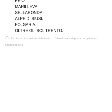
PEIO.
MARILLEVA.
SELLARONDA.
ALPE DI SIUSI.
FOLGARIA.
OLTRE GLI SCI: TRENTO.
Richiesta di rimozione della fonte
|
Visualizza la risposta completa su
nonsoloturisti.it