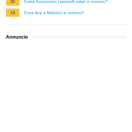
36
Come funzionano i pannelli solari in inverno?
18
Cosa fare a Malosco in inverno?
Annuncio