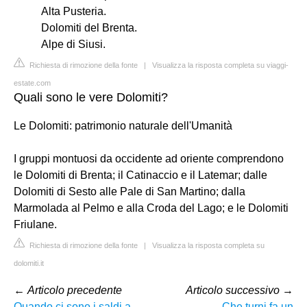
Alta Pusteria.
Dolomiti del Brenta.
Alpe di Siusi.
Richiesta di rimozione della fonte
|
Visualizza la risposta completa su viaggi-
estate.com
Quali sono le vere Dolomiti?
Le Dolomiti: patrimonio naturale dell'Umanità
I gruppi montuosi da occidente ad oriente comprendono
le Dolomiti di Brenta; il Catinaccio e il Latemar; dalle
Dolomiti di Sesto alle Pale di San Martino; dalla
Marmolada al Pelmo e alla Croda del Lago; e le Dolomiti
Friulane.
Richiesta di rimozione della fonte
|
Visualizza la risposta completa su
dolomiti.it
←
Articolo precedente
Articolo successivo
→
Quando ci sono i saldi a
Che turni fa un