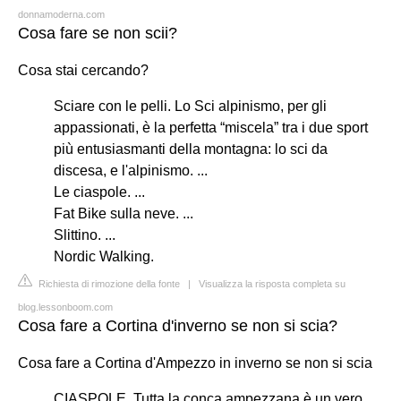
donnamoderna.com
Cosa fare se non scii?
Cosa stai cercando?
Sciare con le pelli. Lo Sci alpinismo, per gli
appassionati, è la perfetta “miscela” tra i due sport
più entusiasmanti della montagna: lo sci da
discesa, e l'alpinismo. ...
Le ciaspole. ...
Fat Bike sulla neve. ...
Slittino. ...
Nordic Walking.
Richiesta di rimozione della fonte
|
Visualizza la risposta completa su
blog.lessonboom.com
Cosa fare a Cortina d'inverno se non si scia?
Cosa fare a Cortina d'Ampezzo in inverno se non si scia
CIASPOLE. Tutta la conca ampezzana è un vero