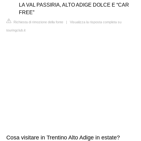
LA VAL PASSIRIA, ALTO ADIGE DOLCE E “CAR
FREE”
Richiesta di rimozione della fonte
|
Visualizza la risposta completa su
touringclub.it
Cosa visitare in Trentino Alto Adige in estate?