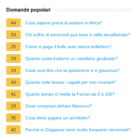
Domande popolari
44
Cosa sapere prima di andare in Africa?
33
Chi soffre di emorroidi può bere il caffè decaffeinato?
25
Come si paga il bollo auto senza bollettino?
19
Quanto costa tradurre un casellario giudiziale?
19
Cosa vuol dire che la spedizione è in giacenza?
44
Quante volte lavare i capelli per non rovinarli?
41
Quanto tempo ci mette la Ferrari da 0 a 100?
18
Dove comprare dirham Marocco?
35
Cosa deve pagare un architetto?
42
Perché in Giappone sono molto frequenti i terremoti?