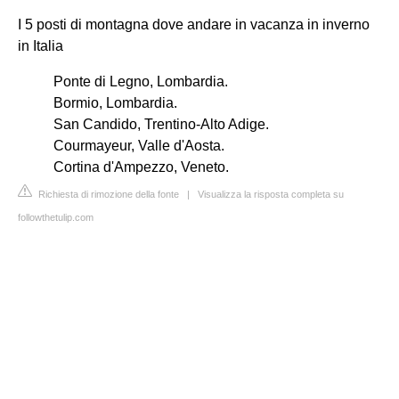
I 5 posti di montagna dove andare in vacanza in inverno
in Italia
Ponte di Legno, Lombardia.
Bormio, Lombardia.
San Candido, Trentino-Alto Adige.
Courmayeur, Valle d'Aosta.
Cortina d'Ampezzo, Veneto.
Richiesta di rimozione della fonte
|
Visualizza la risposta completa su
followthetulip.com