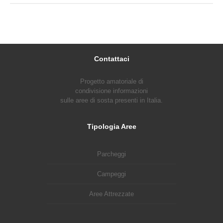
Contattaci
Progetto amatoriale di
condivisione informazioni
sulle aree di sosta presenti in Italia.
Tipologia Aree
Parcheggi
Campeggi
Aree Attrezzate