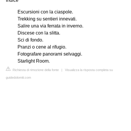
Indice
Escursioni con la ciaspole.
Trekking su sentieri innevati.
Salire una via ferrata in inverno.
Discese con la slitta.
Sci di fondo.
Pranzi o cene al rifugio.
Fotografare panorami selvaggi.
Starlight Room.
Richiesta di rimozione della fonte
|
Visualizza la risposta completa su
guidedolomiti.com