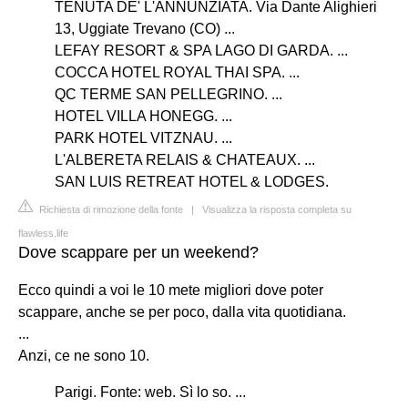
TENUTA DE' L'ANNUNZIATA. Via Dante Alighieri
13, Uggiate Trevano (CO) ...
LEFAY RESORT & SPA LAGO DI GARDA. ...
COCCA HOTEL ROYAL THAI SPA. ...
QC TERME SAN PELLEGRINO. ...
HOTEL VILLA HONEGG. ...
PARK HOTEL VITZNAU. ...
L'ALBERETA RELAIS & CHATEAUX. ...
SAN LUIS RETREAT HOTEL & LODGES.
Richiesta di rimozione della fonte
|
Visualizza la risposta completa su
flawless.life
Dove scappare per un weekend?
Ecco quindi a voi le 10 mete migliori dove poter
scappare, anche se per poco, dalla vita quotidiana.
...
Anzi, ce ne sono 10.
Parigi. Fonte: web. Sì lo so. ...