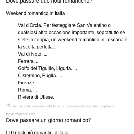
Dove passare due notti romantiche?
Weekend romantico in Italia
Val d'Orcia. Per festeggiare San Valentino o
qualsiasi altra occasione importante, soprattutto se
siete in coppia, un weekend romantico in Toscana è
la scelta perfetta. ...
Val di Noto. ...
Ferrara. ...
Golfo del Tigullio, Liguria. ...
Cisternino, Puglia. ...
Firenze. ...
Roma. ...
Riviera di Ulisse.
Richiesta di rimozione della fonte
|
Visualizza la risposta completa su
thelostavocado.com
Dove passare un giorno romantico?
I 10 posti più romantici d'Italia