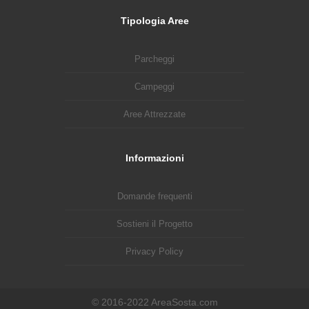
Tipologia Aree
Parcheggi
Campeggi
Aree Attrezzate
Informazioni
Domande frequenti
Sostieni il Progetto
Privacy Policy
© 2016-2022 AreaSosta.com