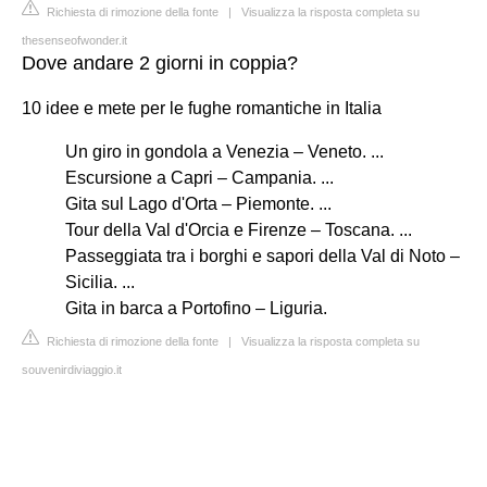
Richiesta di rimozione della fonte
|
Visualizza la risposta completa su
thesenseofwonder.it
Dove andare 2 giorni in coppia?
10 idee e mete per le fughe romantiche in Italia
Un giro in gondola a Venezia – Veneto. ...
Escursione a Capri – Campania. ...
Gita sul Lago d'Orta – Piemonte. ...
Tour della Val d'Orcia e Firenze – Toscana. ...
Passeggiata tra i borghi e sapori della Val di Noto –
Sicilia. ...
Gita in barca a Portofino – Liguria.
Richiesta di rimozione della fonte
|
Visualizza la risposta completa su
souvenirdiviaggio.it