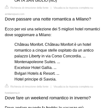
ORTA SAN GIULIO (NO)
Richiesta di rimozione della fonte
|
Visualizza la risposta completa su
amilanopuoi.com
Dove passare una notte romantica a Milano?
Ecco per voi una selezione dei 5 migliori hotel romantici
dove soggiornare a Milano:
Château Monfort. Château Monfort è un hotel
romantico a cinque stelle ospitato da un antico
palazzo Liberty in via Corso Concordia. ...
Montenapoleone Suites. ...
Excelsior Hotel Gallia. ...
Bvlgari Hotels & Resort. ...
Hotel principe di Savoia.
Richiesta di rimozione della fonte
|
Visualizza la risposta completa su
hotelatema.it
Dove fare un weekend romantico in inverno?
Dove andare quando fa freddo: le vacanze più