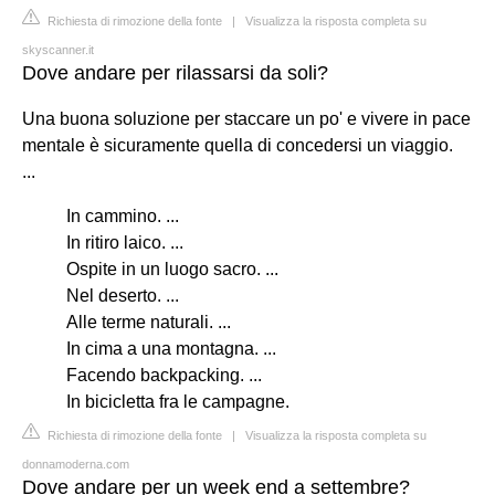
Richiesta di rimozione della fonte
|
Visualizza la risposta completa su
skyscanner.it
Dove andare per rilassarsi da soli?
Una buona soluzione per staccare un po' e vivere in pace
mentale è sicuramente quella di concedersi un viaggio.
...
In cammino. ...
In ritiro laico. ...
Ospite in un luogo sacro. ...
Nel deserto. ...
Alle terme naturali. ...
In cima a una montagna. ...
Facendo backpacking. ...
In bicicletta fra le campagne.
Richiesta di rimozione della fonte
|
Visualizza la risposta completa su
donnamoderna.com
Dove andare per un week end a settembre?