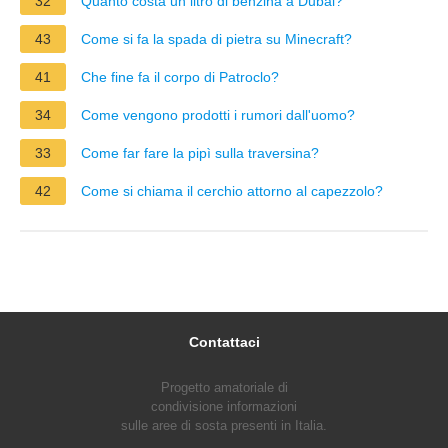
32
Quanto costa un litro di benzina a Dubai?
43
Come si fa la spada di pietra su Minecraft?
41
Che fine fa il corpo di Patroclo?
34
Come vengono prodotti i rumori dall'uomo?
33
Come far fare la pipì sulla traversina?
42
Come si chiama il cerchio attorno al capezzolo?
Contattaci
Progetto amatoriale di
condivisione informazioni
sulle aree di sosta presenti in Italia.