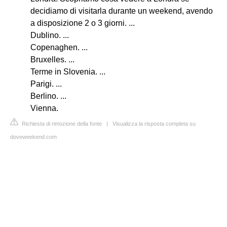
decidiamo di visitarla durante un weekend, avendo
a disposizione 2 o 3 giorni. ...
Dublino. ...
Copenaghen. ...
Bruxelles. ...
Terme in Slovenia. ...
Parigi. ...
Berlino. ...
Vienna.
Richiesta di rimozione della fonte
|
Visualizza la risposta completa su
doveweekend.com