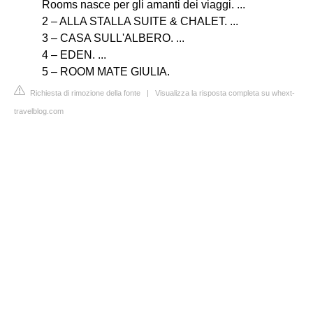
Rooms nasce per gli amanti dei viaggi. ...
2 – ALLA STALLA SUITE & CHALET. ...
3 – CASA SULL'ALBERO. ...
4 – EDEN. ...
5 – ROOM MATE GIULIA.
Richiesta di rimozione della fonte
|
Visualizza la risposta completa su whext-
travelblog.com