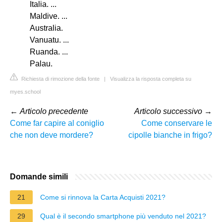
Italia. ...
Maldive. ...
Australia.
Vanuatu. ...
Ruanda. ...
Palau.
Richiesta di rimozione della fonte
|
Visualizza la risposta completa su
myes.school
←
Articolo precedente
Articolo successivo
→
Come far capire al coniglio
Come conservare le
che non deve mordere?
cipolle bianche in frigo?
Domande simili
21
Come si rinnova la Carta Acquisti 2021?
29
Qual è il secondo smartphone più venduto nel 2021?