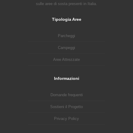
sulle aree di sosta presenti in Italia.
Tipologia Aree
Parcheggi
Campeggi
Aree Attrezzate
Informazioni
Domande frequenti
Sostieni il Progetto
Privacy Policy