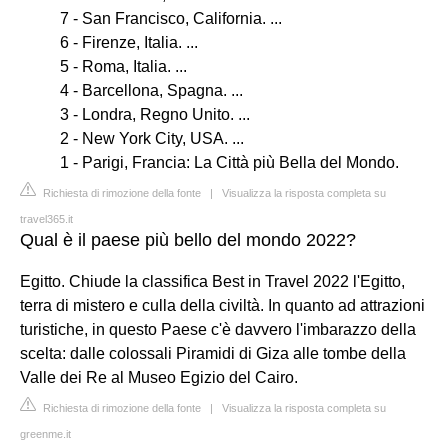
7 - San Francisco, California. ...
6 - Firenze, Italia. ...
5 - Roma, Italia. ...
4 - Barcellona, Spagna. ...
3 - Londra, Regno Unito. ...
2 - New York City, USA. ...
1 - Parigi, Francia: La Città più Bella del Mondo.
Richiesta di rimozione della fonte
|
Visualizza la risposta completa su
travel365.it
Qual è il paese più bello del mondo 2022?
Egitto. Chiude la classifica Best in Travel 2022 l'Egitto,
terra di mistero e culla della civiltà. In quanto ad attrazioni
turistiche, in questo Paese c'è davvero l'imbarazzo della
scelta: dalle colossali Piramidi di Giza alle tombe della
Valle dei Re al Museo Egizio del Cairo.
Richiesta di rimozione della fonte
|
Visualizza la risposta completa su
greenme.it