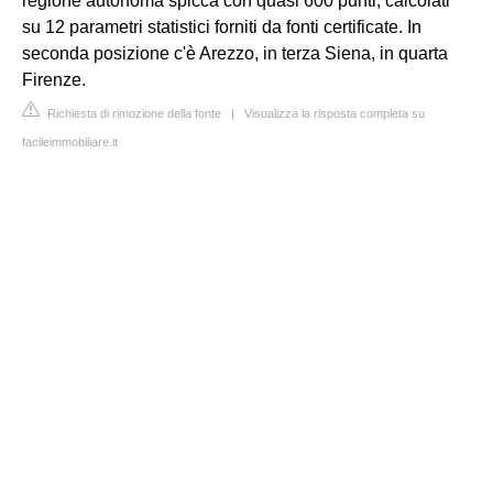
regione autonoma spicca con quasi 600 punti, calcolati
su 12 parametri statistici forniti da fonti certificate. In
seconda posizione c'è Arezzo, in terza Siena, in quarta
Firenze.
Richiesta di rimozione della fonte
|
Visualizza la risposta completa su
facileimmobiliare.it