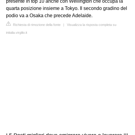
presente in top 10 anche con Wellington che occupa la
quarta posizione insieme a Tokyo. Il secondo gradino del
podio va a Osaka che precede Adelaide.
Richiesta di rimozione della fonte
|
Visualizza la risposta completa su
initalia.virgilio.it