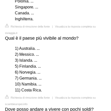
Polonia. ...
Singapore. ...
Canada. ...
Inghilterra.
Richiesta di rimozione della fonte
|
Visualizza la risposta completa su
siviaggia.it
Qual è il paese più vivibile al mondo?
1) Australia. ...
2) Messico. ...
3) Islanda. ...
5) Finlandia. ...
6) Norvegia. ...
7) Germania. ...
10) Namibia. ...
11) Costa Rica.
Richiesta di rimozione della fonte
|
Visualizza la risposta completa su
scambieuropei.info
Dove posso andare a vivere con pochi soldi?