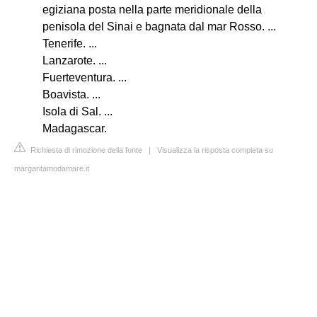
egiziana posta nella parte meridionale della
penisola del Sinai e bagnata dal mar Rosso. ...
Tenerife. ...
Lanzarote. ...
Fuerteventura. ...
Boavista. ...
Isola di Sal. ...
Madagascar.
Richiesta di rimozione della fonte
|
Visualizza la risposta completa su
margaritamodamare.it