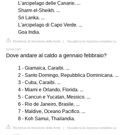
L'arcipelago delle Canarie. ...
Sharm el-Sheikh. ...
Sri Lanka. ...
L'arcipelago di Capo Verde. ...
Goa India.
Richiesta di rimozione della fonte
|
Visualizza la risposta completa su
evvai.com
Dove andare al caldo a gennaio febbraio?
1 - Giamaica, Caraibi. ...
2 - Santo Domingo, Repubblica Dominicana. ...
3 - Cuba, Caraibi. ...
4 - Miami e Orlando, Florida. ...
5 - Cancun e Yucatan, Messico. ...
6 - Rio de Janeiro, Brasile. ...
7 - Maldive, Oceano Pacifico. ...
8 - Koh Samui, Thailandia.
Richiesta di rimozione della fonte
|
Visualizza la risposta completa su