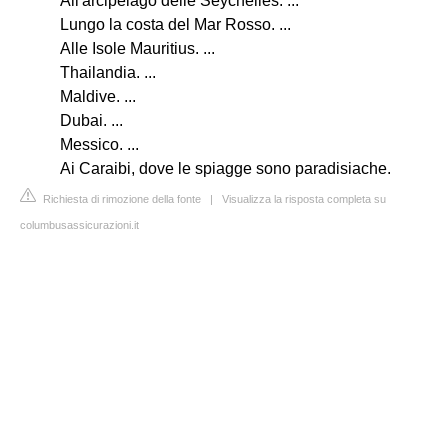
All'arcipelago delle Seychelles. ...
Lungo la costa del Mar Rosso. ...
Alle Isole Mauritius. ...
Thailandia. ...
Maldive. ...
Dubai. ...
Messico. ...
Ai Caraibi, dove le spiagge sono paradisiache.
Richiesta di rimozione della fonte
|
Visualizza la risposta completa su
columbusassicurazioni.it