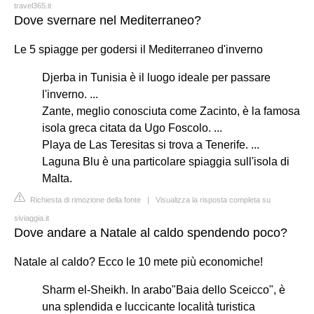
travel365.it
Dove svernare nel Mediterraneo?
Le 5 spiagge per godersi il Mediterraneo d'inverno
Djerba in Tunisia è il luogo ideale per passare
l'inverno. ...
Zante, meglio conosciuta come Zacinto, è la famosa
isola greca citata da Ugo Foscolo. ...
Playa de Las Teresitas si trova a Tenerife. ...
Laguna Blu è una particolare spiaggia sull'isola di
Malta.
Richiesta di rimozione della fonte
|
Visualizza la risposta completa su
siviaggia.it
Dove andare a Natale al caldo spendendo poco?
Natale al caldo? Ecco le 10 mete più economiche!
Sharm el-Sheikh. In arabo"Baia dello Sceicco", è
una splendida e luccicante località turistica