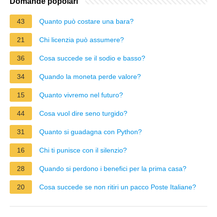
Domande popolari
43
Quanto può costare una bara?
21
Chi licenzia può assumere?
36
Cosa succede se il sodio e basso?
34
Quando la moneta perde valore?
15
Quanto vivremo nel futuro?
44
Cosa vuol dire seno turgido?
31
Quanto si guadagna con Python?
16
Chi ti punisce con il silenzio?
28
Quando si perdono i benefici per la prima casa?
20
Cosa succede se non ritiri un pacco Poste Italiane?