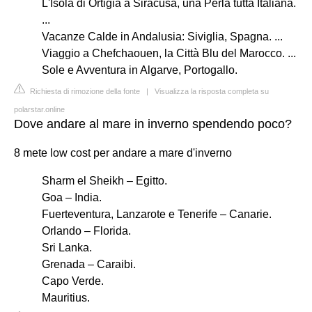
L'Isola di Ortigia a Siracusa, una Perla tutta Italiana.
...
Vacanze Calde in Andalusia: Siviglia, Spagna. ...
Viaggio a Chefchaouen, la Città Blu del Marocco. ...
Sole e Avventura in Algarve, Portogallo.
Richiesta di rimozione della fonte
|
Visualizza la risposta completa su
polarstar.online
Dove andare al mare in inverno spendendo poco?
8 mete low cost per andare a mare d'inverno
Sharm el Sheikh – Egitto.
Goa – India.
Fuerteventura, Lanzarote e Tenerife – Canarie.
Orlando – Florida.
Sri Lanka.
Grenada – Caraibi.
Capo Verde.
Mauritius.