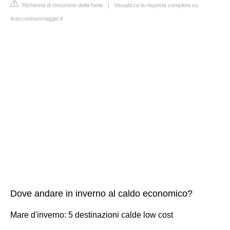
Richiesta di rimozione della fonte
|
Visualizza la risposta completa su
tiraccontounviaggio.it
Dove andare in inverno al caldo economico?
Mare d'inverno: 5 destinazioni calde low cost