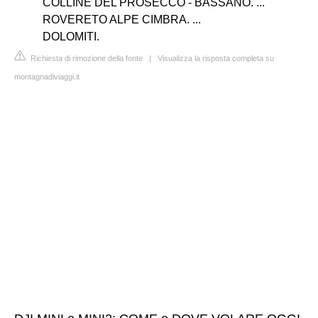
COLLINE DEL PROSECCO - BASSANO. ...
ROVERETO ALPE CIMBRA. ...
DOLOMITI.
Richiesta di rimozione della fonte
|
Visualizza la risposta completa su
montagnadiviaggi.it