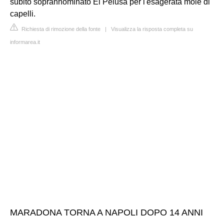
subito soprannominato El Pelusa per l'esagerata mole di
capelli.
Richiesta di rimozione della fonte
|
Visualizza la risposta completa su
informarea.it
MARADONA TORNA A NAPOLI DOPO 14 ANNI