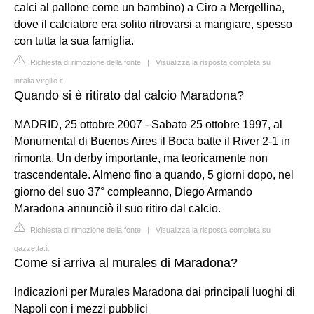
calci al pallone come un bambino) a Ciro a Mergellina,
dove il calciatore era solito ritrovarsi a mangiare, spesso
con tutta la sua famiglia.
Richiesta di rimozione della fonte
|
Visualizza la risposta completa su
initalia.virgilio.it
Quando si è ritirato dal calcio Maradona?
MADRID, 25 ottobre 2007 - Sabato 25 ottobre 1997, al
Monumental di Buenos Aires il Boca batte il River 2-1 in
rimonta. Un derby importante, ma teoricamente non
trascendentale. Almeno fino a quando, 5 giorni dopo, nel
giorno del suo 37° compleanno, Diego Armando
Maradona annunciò il suo ritiro dal calcio.
Richiesta di rimozione della fonte
|
Visualizza la risposta completa su
gazzetta.it
Come si arriva al murales di Maradona?
Indicazioni per Murales Maradona dai principali luoghi di
Napoli con i mezzi pubblici