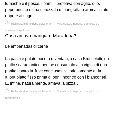
lumache e il pesce. I primi li preferiva con aglio, olio,
peperoncino e una spruzzata di pangrattato aromatizzato
oppure al sugo.
Richiesta di rimozione della fonte
|
Visualizza la risposta completa su
corrieredinapoli.com
Cosa amava mangiare Maradona?
Le empanadas di carne
La pasta e patate poi era diventata, a casa Bruscolotti, un
piatto scaramantico perché consumato alla vigilia di una
partita contro la Juve conclusasi vittoriosamente e da
allora piatto fisso prima di ogni incontro con i bianconeri.
E, infine, naturalmente, amava la pizza".
Richiesta di rimozione della fonte
|
Visualizza la risposta completa su
repubblica.it