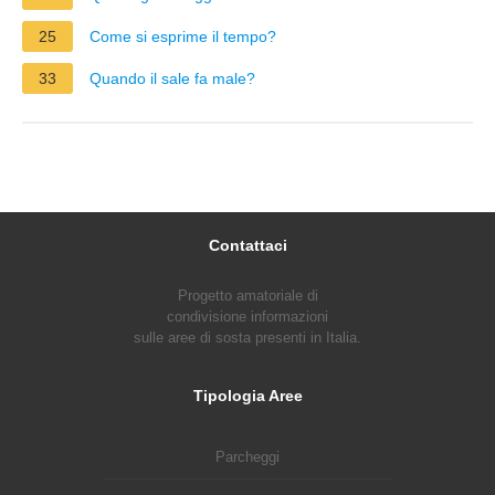
25
Come si esprime il tempo?
33
Quando il sale fa male?
Contattaci
Progetto amatoriale di
condivisione informazioni
sulle aree di sosta presenti in Italia.
Tipologia Aree
Parcheggi