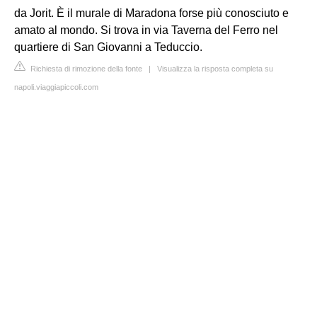
da Jorit. È il murale di Maradona forse più conosciuto e
amato al mondo. Si trova in via Taverna del Ferro nel
quartiere di San Giovanni a Teduccio.
Richiesta di rimozione della fonte
|
Visualizza la risposta completa su
napoli.viaggiapiccoli.com