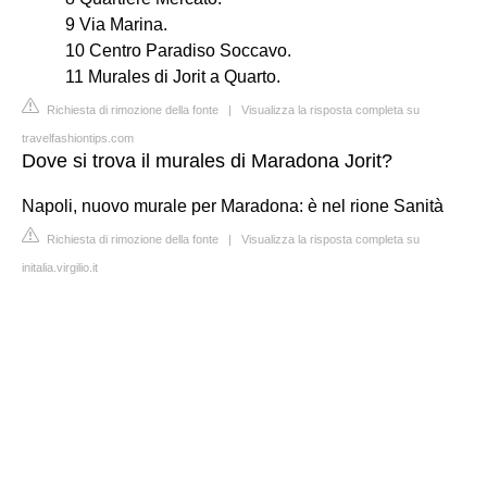
9 Via Marina.
10 Centro Paradiso Soccavo.
11 Murales di Jorit a Quarto.
Richiesta di rimozione della fonte
|
Visualizza la risposta completa su
travelfashiontips.com
Dove si trova il murales di Maradona Jorit?
Napoli, nuovo murale per Maradona: è nel rione Sanità
Richiesta di rimozione della fonte
|
Visualizza la risposta completa su
initalia.virgilio.it