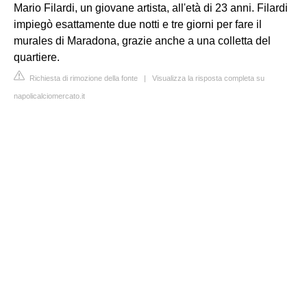
Mario Filardi, un giovane artista, all'età di 23 anni. Filardi
impiegò esattamente due notti e tre giorni per fare il
murales di Maradona, grazie anche a una colletta del
quartiere.
Richiesta di rimozione della fonte
|
Visualizza la risposta completa su
napolicalciomercato.it