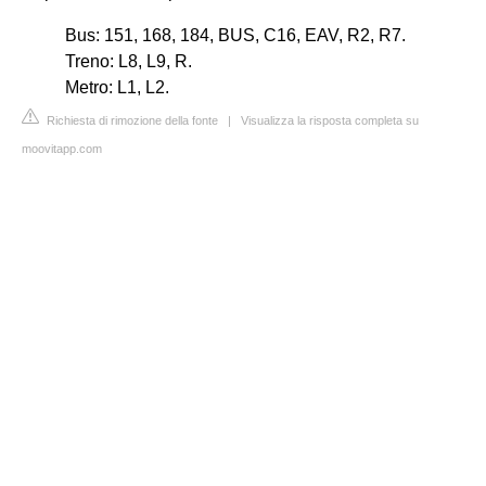
Bus: 151, 168, 184, BUS, C16, EAV, R2, R7.
Treno: L8, L9, R.
Metro: L1, L2.
Richiesta di rimozione della fonte
|
Visualizza la risposta completa su
moovitapp.com