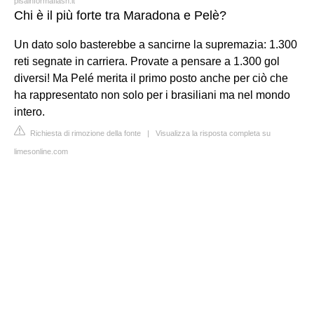
pisainformaflash.it
Chi è il più forte tra Maradona e Pelè?
Un dato solo basterebbe a sancirne la supremazia: 1.300
reti segnate in carriera. Provate a pensare a 1.300 gol
diversi! Ma Pelé merita il primo posto anche per ciò che
ha rappresentato non solo per i brasiliani ma nel mondo
intero.
Richiesta di rimozione della fonte
|
Visualizza la risposta completa su
limesonline.com