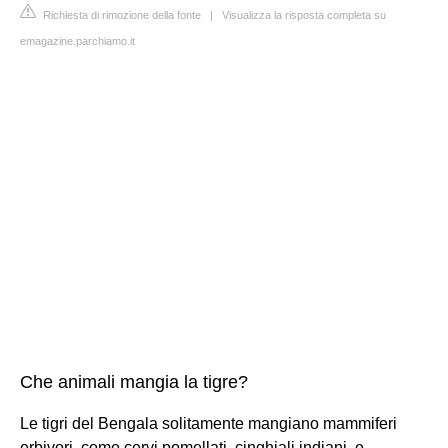
Richiesta di rimozione della fonte
|
Visualizza la risposta completa su
emagazine.parchiamo.it
Che animali mangia la tigre?
Le tigri del Bengala solitamente mangiano mammiferi
erbivori, come cervi pomellati, cinghiali indiani, e