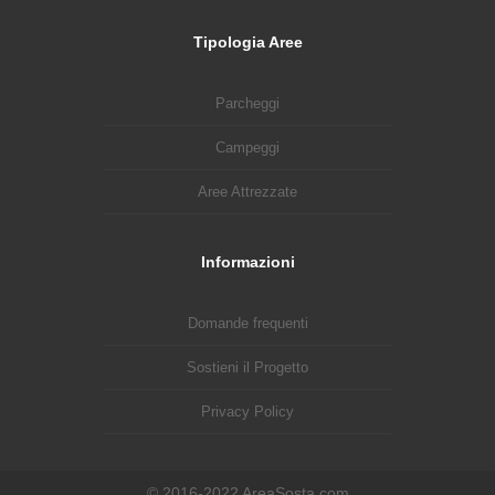
Tipologia Aree
Parcheggi
Campeggi
Aree Attrezzate
Informazioni
Domande frequenti
Sostieni il Progetto
Privacy Policy
© 2016-2022 AreaSosta.com