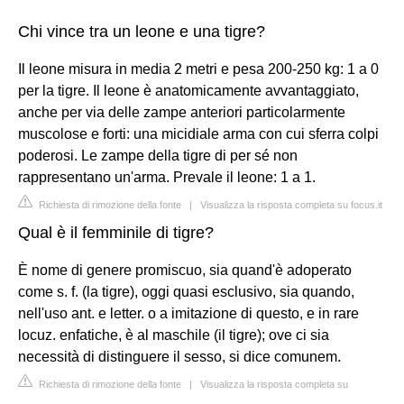
Chi vince tra un leone e una tigre?
Il leone misura in media 2 metri e pesa 200-250 kg: 1 a 0
per la tigre. Il leone è anatomicamente avvantaggiato,
anche per via delle zampe anteriori particolarmente
muscolose e forti: una micidiale arma con cui sferra colpi
poderosi. Le zampe della tigre di per sé non
rappresentano un'arma. Prevale il leone: 1 a 1.
Richiesta di rimozione della fonte
|
Visualizza la risposta completa su focus.it
Qual è il femminile di tigre?
È nome di genere promiscuo, sia quand'è adoperato
come s. f. (la tigre), oggi quasi esclusivo, sia quando,
nell'uso ant. e letter. o a imitazione di questo, e in rare
locuz. enfatiche, è al maschile (il tigre); ove ci sia
necessità di distinguere il sesso, si dice comunem.
Richiesta di rimozione della fonte
|
Visualizza la risposta completa su