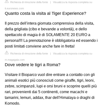
Richiesta di rimozione della fonte
|
Visualizza la risposta completa su
it.euronews.com
Quanto costa la visita al Tiger Experience?
Il prezzo dell'intera giornata comprensiva della visita,
della grigliata (cibo e bevande a volontà), e dello
spettacolo di magia è di SOLAMENTE 20 EURO a
persona!!!! La prenotazione è obbligatoria ed essendo i
posti limitati conviene anche fare in fretta!
Richiesta di rimozione della fonte
|
Visualizza la risposta completa su
m.magagaia.com
Dove vedere le tigri a Roma?
Visitare il Bioparco vuol dire entrare a contatto con gli
animali esotici più conosciuti come giraffe, tigri, leoni,
zebre, scimpanzé, lupi e orsi bruni e scoprire quelli più
rari, provenienti dai 5 continenti, come macachi e
tamarini, lemuri, addax, thar dell'Himalaya o draghi di
Komodo.