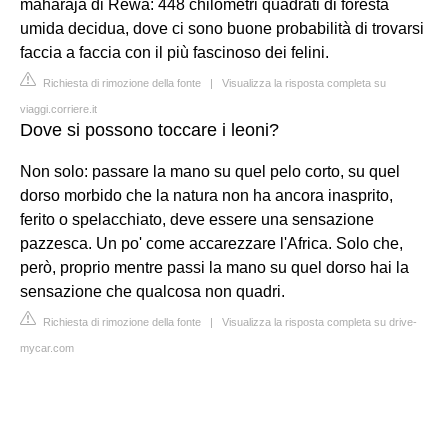
maharaja di Rewa: 448 chilometri quadrati di foresta
umida decidua, dove ci sono buone probabilità di trovarsi
faccia a faccia con il più fascinoso dei felini.
Richiesta di rimozione della fonte
|
Visualizza la risposta completa su
viaggi.corriere.it
Dove si possono toccare i leoni?
Non solo: passare la mano su quel pelo corto, su quel
dorso morbido che la natura non ha ancora inasprito,
ferito o spelacchiato, deve essere una sensazione
pazzesca. Un po' come accarezzare l'Africa. Solo che,
però, proprio mentre passi la mano su quel dorso hai la
sensazione che qualcosa non quadri.
Richiesta di rimozione della fonte
|
Visualizza la risposta completa su drive-
mycar.com