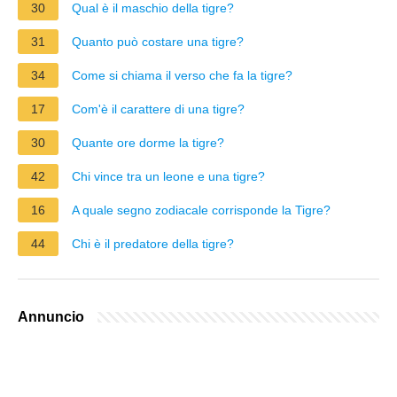
30
Qual è il maschio della tigre?
31
Quanto può costare una tigre?
34
Come si chiama il verso che fa la tigre?
17
Com'è il carattere di una tigre?
30
Quante ore dorme la tigre?
42
Chi vince tra un leone e una tigre?
16
A quale segno zodiacale corrisponde la Tigre?
44
Chi è il predatore della tigre?
Annuncio