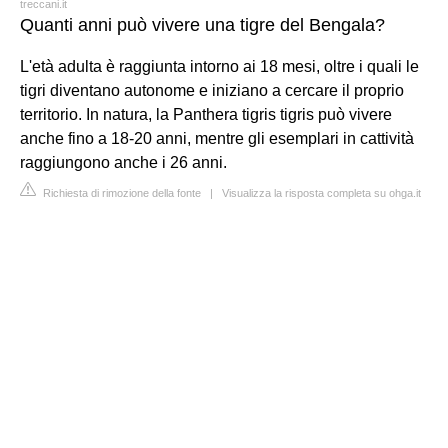
treccani.it
Quanti anni può vivere una tigre del Bengala?
L'età adulta è raggiunta intorno ai 18 mesi, oltre i quali le
tigri diventano autonome e iniziano a cercare il proprio
territorio. In natura, la Panthera tigris tigris può vivere
anche fino a 18-20 anni, mentre gli esemplari in cattività
raggiungono anche i 26 anni.
Richiesta di rimozione della fonte
|
Visualizza la risposta completa su ohga.it