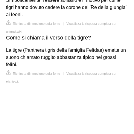
Simbolicamente, l'essere solitario è il motivo per cui le
tigri hanno dovuto cedere la corone del 'Re della giungla'
ai leoni.
Richiesta di rimozione della fonte
|
Visualizza la risposta completa su
animali.wiki
Come si chiama il verso della tigre?
La tigre (Panthera tigris della famiglia Felidae) emette un
suono chiamato ruggito abbastanza tipico nei grossi
felini.
Richiesta di rimozione della fonte
|
Visualizza la risposta completa su
elicriso.it