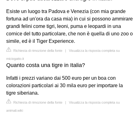
Esiste un luogo tra Padova e Venezia (con mia grande
fortuna ad un'ora da casa mia) in cui si possono ammirare
grandi felini come tigri, leoni, puma e leopardi in una
cornice del tutto particolare, che non è quella di uno zoo o
simile, ed è il Tiger Experience.
Richiesta di rimozione della fonte
|
Visualizza la risposta completa su
miciogatto.it
Quanto costa una tigre in Italia?
Infatti i prezzi variano dai 500 euro per un boa con
colorazioni particolari ai 30 mila euro per importare la
tigre siberiana.
Richiesta di rimozione della fonte
|
Visualizza la risposta completa su
animali.wiki