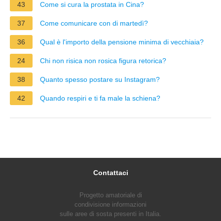
43
Come si cura la prostata in Cina?
37
Come comunicare con di martedì?
36
Qual è l'importo della pensione minima di vecchiaia?
24
Chi non risica non rosica figura retorica?
38
Quanto spesso postare su Instagram?
42
Quando respiri e ti fa male la schiena?
Contattaci
Progetto amatoriale di
condivisione informazioni
sulle aree di sosta presenti in Italia.