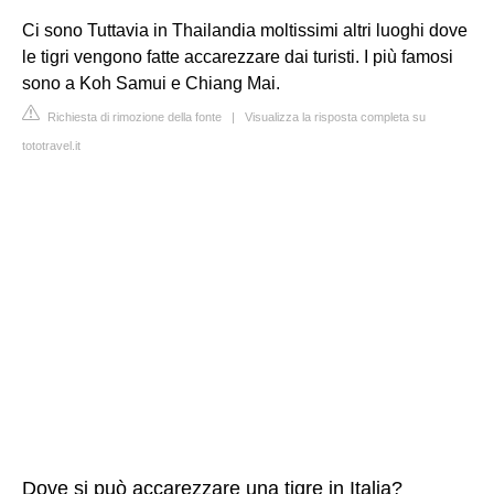
Ci sono Tuttavia in Thailandia moltissimi altri luoghi dove
le tigri vengono fatte accarezzare dai turisti. I più famosi
sono a Koh Samui e Chiang Mai.
Richiesta di rimozione della fonte
|
Visualizza la risposta completa su
tototravel.it
Dove si può accarezzare una tigre in Italia?