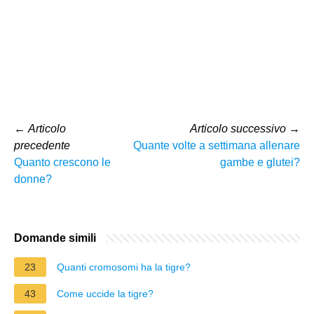
←
Articolo
Articolo successivo
→
precedente
Quante volte a settimana allenare
Quanto crescono le
gambe e glutei?
donne?
Domande simili
23
Quanti cromosomi ha la tigre?
43
Come uccide la tigre?