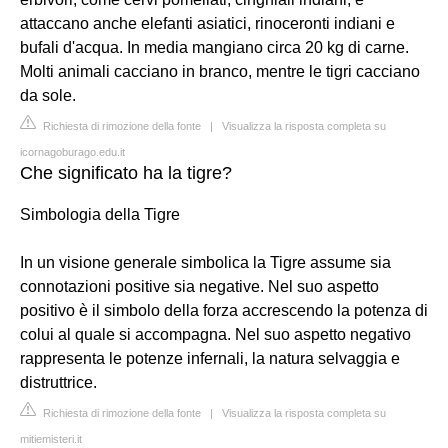
attaccano anche elefanti asiatici, rinoceronti indiani e
bufali d'acqua. In media mangiano circa ​20 kg di carne.
Molti animali cacciano in branco, mentre le tigri ​cacciano
da sole.
Richiesta di rimozione della fonte
|
Visualizza la risposta completa su
icornagoburago.edu.it
Che significato ha la tigre?
Simbologia della Tigre
In un visione generale simbolica la Tigre assume sia
connotazioni positive sia negative. Nel suo aspetto
positivo è il simbolo della forza accrescendo la potenza di
colui al quale si accompagna. Nel suo aspetto negativo
rappresenta le potenze infernali, la natura selvaggia e
distruttrice.
Richiesta di rimozione della fonte
|
Visualizza la risposta completa su
mitiemisteri.it