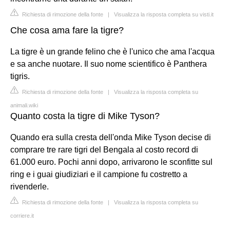
Richiesta di rimozione della fonte
|
Visualizza la risposta completa su visti.it
Che cosa ama fare la tigre?
La tigre è un grande felino che è l'unico che ama l'acqua
e sa anche nuotare. Il suo nome scientifico è Panthera
tigris.
Richiesta di rimozione della fonte
|
Visualizza la risposta completa su
animali.wiki
Quanto costa la tigre di Mike Tyson?
Quando era sulla cresta dell'onda Mike Tyson decise di
comprare tre rare tigri del Bengala al costo record di
61.000 euro. Pochi anni dopo, arrivarono le sconfitte sul
ring e i guai giudiziari e il campione fu costretto a
rivenderle.
Richiesta di rimozione della fonte
|
Visualizza la risposta completa su
corriere.it