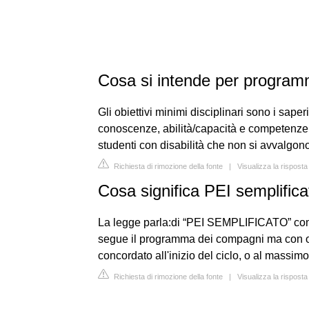
Cosa si intende per programm
Gli obiettivi minimi disciplinari sono i saperi
conoscenze, abilità/capacità e competenze.
studenti con disabilità che non si avvalgon
Richiesta di rimozione della fonte
|
Visualizza la risposta
Cosa significa PEI semplific
La legge parla:di “PEI SEMPLIFICATO” come 
segue il programma dei compagni ma con obie
concordato all'inizio del ciclo, o al massimo
Richiesta di rimozione della fonte
|
Visualizza la rispost