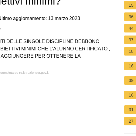
ettivi minimi?
15
36
ltimo aggiornamento: 13 marzo 2023
)
44
37
CENTI DELLE SINGOLE DISCIPLINE DEBBONO
BIETTIVI MINIMI CHE L'ALUNNO CERTIFICATO ,
18
 RAGGIUNGERE PER OTTENERE LA
16
 completa su re.istruzioneer.gov.it
39
16
31
27