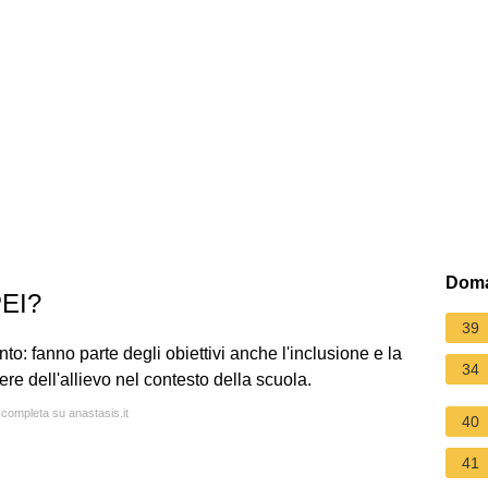
Doma
PEI?
39
nto: fanno parte degli obiettivi anche l'inclusione e la
34
ere dell'allievo nel contesto della scuola.
 completa su anastasis.it
40
41