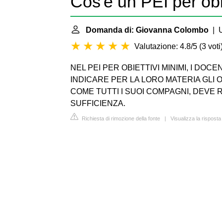
Cos'è un PEI per obi
Domanda di: Giovanna Colombo
| U
Valutazione: 4.8/5
(
3 voti
NEL PEI PER OBIETTIVI MINIMI, I DO
INDICARE PER LA LORO MATERIA GLI O
COME TUTTI I SUOI COMPAGNI, DEVE
SUFFICIENZA.
Richiesta di rimozione della fonte
|
Visualizza la risposta