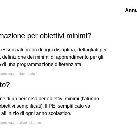
Annu
azione per obiettivi minimi?
 essenziali propri di ogni disciplina, dettagliati per
 definizione dei minimi di apprendimento per gli
o di una programmazione differenziata.
 completa su fbesta.edu.it
ato?
di un percorso per obiettivi minimi (l'alunno
ttivi semplificati). Il PEI semplificato va
 all'inizio di ogni anno scolastico.
a completa su aliceimola.com