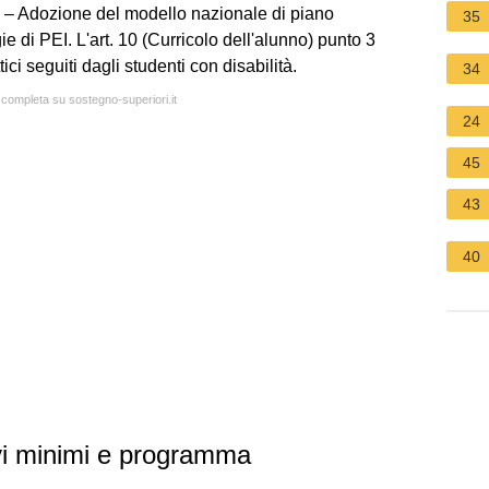
 – Adozione del modello nazionale di piano
35
ie di PEI. L'art. 10 (Curricolo dell'alunno) punto 3
ici seguiti dagli studenti con disabilità.
34
a completa su sostegno-superiori.it
24
45
43
40
ivi minimi e programma