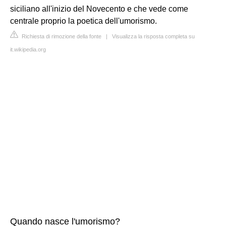
siciliano all'inizio del Novecento e che vede come
centrale proprio la poetica dell'umorismo.
Richiesta di rimozione della fonte
|
Visualizza la risposta completa su
it.wikipedia.org
Quando nasce l'umorismo?