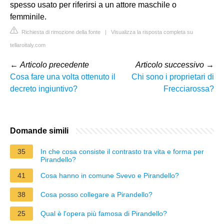
spesso usato per riferirsi a un attore maschile o
femminile.
Richiesta di rimozione della fonte
|
Visualizza la risposta completa su
tellaroitaly.com
←
Articolo precedente
Articolo successivo
→
Cosa fare una volta ottenuto il
Chi sono i proprietari di
decreto ingiuntivo?
Frecciarossa?
Domande simili
35
In che cosa consiste il contrasto tra vita e forma per
Pirandello?
41
Cosa hanno in comune Svevo e Pirandello?
38
Cosa posso collegare a Pirandello?
25
Qual è l'opera più famosa di Pirandello?