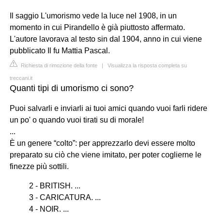
Il saggio L'umorismo vede la luce nel 1908, in un
momento in cui Pirandello è già piuttosto affermato.
L'autore lavorava al testo sin dal 1904, anno in cui viene
pubblicato Il fu Mattia Pascal.
Richiesta di rimozione della fonte
|
Visualizza la risposta completa su
treccani.it
Quanti tipi di umorismo ci sono?
Puoi salvarli e inviarli ai tuoi amici quando vuoi farli ridere
un po' o quando vuoi tirati su di morale!
...
È un genere “colto”: per apprezzarlo devi essere molto
preparato su ciò che viene imitato, per poter coglierne le
finezze più sottili.
2 - BRITISH. ...
3 - CARICATURA. ...
4 - NOIR. ...