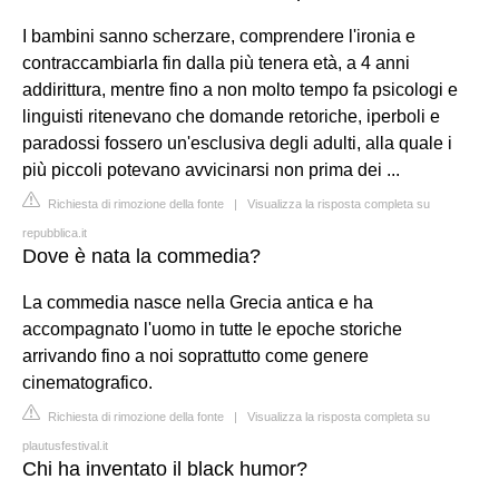
I bambini sanno scherzare, comprendere l'ironia e
contraccambiarla fin dalla più tenera età, a 4 anni
addirittura, mentre fino a non molto tempo fa psicologi e
linguisti ritenevano che domande retoriche, iperboli e
paradossi fossero un'esclusiva degli adulti, alla quale i
più piccoli potevano avvicinarsi non prima dei ...
Richiesta di rimozione della fonte
|
Visualizza la risposta completa su
repubblica.it
Dove è nata la commedia?
La commedia nasce nella Grecia antica e ha
accompagnato l'uomo in tutte le epoche storiche
arrivando fino a noi soprattutto come genere
cinematografico.
Richiesta di rimozione della fonte
|
Visualizza la risposta completa su
plautusfestival.it
Chi ha inventato il black humor?