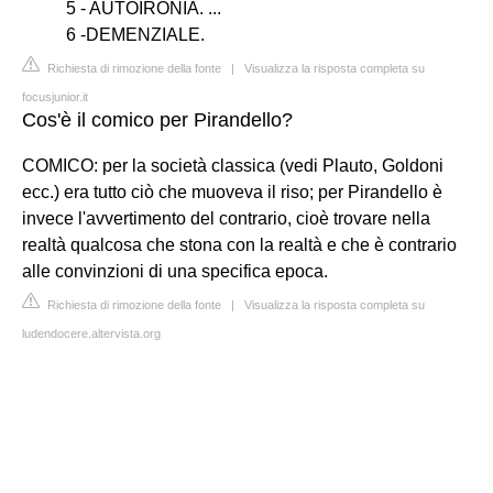
5 - AUTOIRONIA. ...
6 -DEMENZIALE.
Richiesta di rimozione della fonte
|
Visualizza la risposta completa su
focusjunior.it
Cos'è il comico per Pirandello?
COMICO: per la società classica (vedi Plauto, Goldoni
ecc.) era tutto ciò che muoveva il riso; per Pirandello è
invece l'avvertimento del contrario, cioè trovare nella
realtà qualcosa che stona con la realtà e che è contrario
alle convinzioni di una specifica epoca.
Richiesta di rimozione della fonte
|
Visualizza la risposta completa su
ludendocere.altervista.org