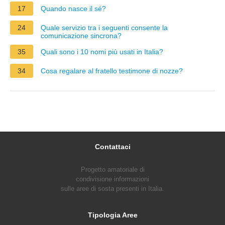
17
Quando nasce il sé?
24
Quale servizio tra i seguenti consente la
comunicazione sincrona?
35
Quali sono i 10 nomi più usati in Italia?
34
Cosa regalare al fratello testimone di nozze?
Contattaci
Progetto amatoriale di
condivisione informazioni
sulle aree di sosta presenti in Italia.
Tipologia Aree