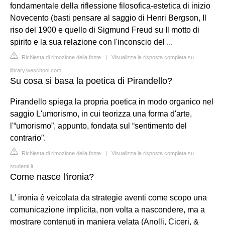
fondamentale della riflessione filosofica-estetica di inizio
Novecento (basti pensare al saggio di Henri Bergson, Il
riso del 1900 e quello di Sigmund Freud su Il motto di
spirito e la sua relazione con l'inconscio del ...
Richiesta di rimozione della fonte
|
Visualizza la risposta completa su
library.weschool.com
Su cosa si basa la poetica di Pirandello?
Pirandello spiega la propria poetica in modo organico nel
saggio L'umorismo, in cui teorizza una forma d'arte,
l'“umorismo”, appunto, fondata sul “sentimento del
contrario”.
Richiesta di rimozione della fonte
|
Visualizza la risposta completa su
studenti.it
Come nasce l'ironia?
L' ironia è veicolata da strategie aventi come scopo una
comunicazione implicita, non volta a nascondere, ma a
mostrare contenuti in maniera velata (Anolli, Ciceri, &