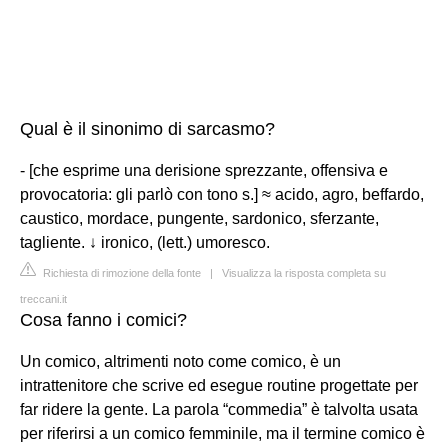
Qual è il sinonimo di sarcasmo?
- [che esprime una derisione sprezzante, offensiva e
provocatoria: gli parlò con tono s.] ≈ acido, agro, beffardo,
caustico, mordace, pungente, sardonico, sferzante,
tagliente. ↓ ironico, (lett.) umoresco.
Richiesta di rimozione della fonte
|
Visualizza la risposta completa su
treccani.it
Cosa fanno i comici?
Un comico, altrimenti noto come comico, è un
intrattenitore che scrive ed esegue routine progettate per
far ridere la gente. La parola “commedia” è talvolta usata
per riferirsi a un comico femminile, ma il termine comico è