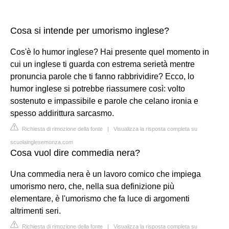
Cosa si intende per umorismo inglese?
Cos'è lo humor inglese? Hai presente quel momento in
cui un inglese ti guarda con estrema serietà mentre
pronuncia parole che ti fanno rabbrividire? Ecco, lo
humor inglese si potrebbe riassumere così: volto
sostenuto e impassibile e parole che celano ironia e
spesso addirittura sarcasmo.
Richiesta di rimozione della fonte
|
Visualizza la risposta completa su
scuolainglesemonza.com
Cosa vuol dire commedia nera?
Una commedia nera è un lavoro comico che impiega
umorismo nero, che, nella sua definizione più
elementare, è l'umorismo che fa luce di argomenti
altrimenti seri.
Richiesta di rimozione della fonte
|
Visualizza la risposta completa su