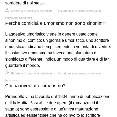
sorridere di noi stessi.
Richiesta di rimozione della fonte
|
Visualizza la risposta completa su
innovando.loescher.it
Perché comicità e umorismo non sono sinonimi?
L'aggettivo umoristico viene in genere usato come
sinonimo di comico: un giornale umoristico, uno scrittore
umoristico indicano semplicemente la volontà di divertire.
Il sostantivo umorismo ha invece una sfumatura di
significato differente: indica un modo di guardare e di far
guardare il mondo.
Richiesta di rimozione della fonte
|
Visualizza la risposta completa su
treccani.it
Chi ha inventato l'umorismo?
Pirandello vi ha lavorato dal 1904, anno di pubblicazione
di Il fu Mattia Pascal; le due opere (il romanzo ed il
saggio) sono espressione di un'unica maturazione
artistica ed esistenziale che ha coinvolto lo scrittore