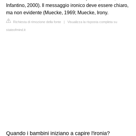
Infantino, 2000). Il messaggio ironico deve essere chiaro,
ma non evidente (Muecke, 1969; Muecke, Irony.
Richiesta di rimozione della fonte
|
Visualizza la risposta completa su
stateofmind.it
Quando i bambini iniziano a capire l'ironia?