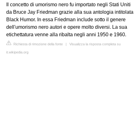
Il concetto di umorismo nero fu importato negli Stati Uniti
da Bruce Jay Friedman grazie alla sua antologia intitolata
Black Humor. In essa Friedman include sotto il genere
dell'umorismo nero autori e opere molto diversi. La sua
etichettatura venne alla ribalta negli anni 1950 e 1960.
Richiesta di rimozione della fonte
|
Visualizza la risposta completa su
it.wikipedia.org