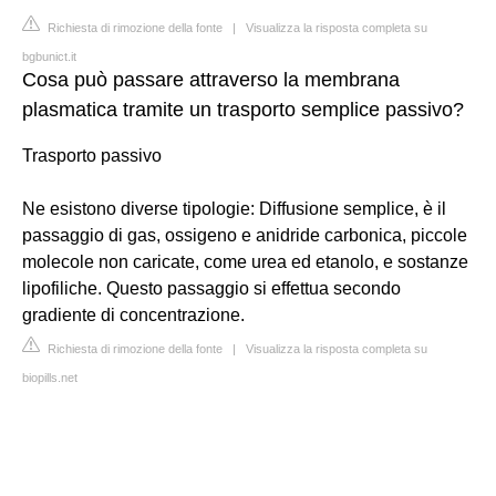
Richiesta di rimozione della fonte
|
Visualizza la risposta completa su
bgbunict.it
Cosa può passare attraverso la membrana
plasmatica tramite un trasporto semplice passivo?
Trasporto passivo
Ne esistono diverse tipologie: Diffusione semplice, è il
passaggio di gas, ossigeno e anidride carbonica, piccole
molecole non caricate, come urea ed etanolo, e sostanze
lipofiliche. Questo passaggio si effettua secondo
gradiente di concentrazione.
Richiesta di rimozione della fonte
|
Visualizza la risposta completa su
biopills.net