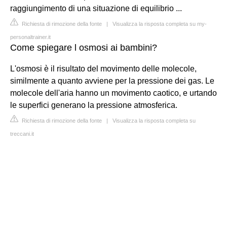
raggiungimento di una situazione di equilibrio ...
Richiesta di rimozione della fonte
|
Visualizza la risposta completa su my-
personaltrainer.it
Come spiegare l osmosi ai bambini?
L'osmosi è il risultato del movimento delle molecole,
similmente a quanto avviene per la pressione dei gas. Le
molecole dell'aria hanno un movimento caotico, e urtando
le superfici generano la pressione atmosferica.
Richiesta di rimozione della fonte
|
Visualizza la risposta completa su
treccani.it