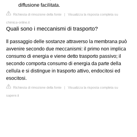
diffusione facilitata.
Richiesta di rimozione della fonte
|
Visualizza la risposta completa su
chimica-online.it
Quali sono i meccanismi di trasporto?
Il passaggio delle sostanze attraverso la membrana può
avvenire secondo due meccanismi: il primo non implica
consumo di energia e viene detto trasporto passivo; il
secondo comporta consumo di energia da parte della
cellula e si distingue in trasporto attivo, endocitosi ed
esocitosi.
Richiesta di rimozione della fonte
|
Visualizza la risposta completa su
sapere.it