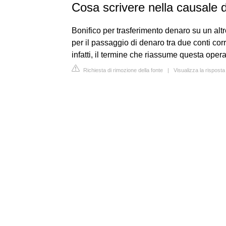
Cosa scrivere nella causale d
Bonifico per trasferimento denaro su un altr
per il passaggio di denaro tra due conti cor
infatti, il termine che riassume questa oper
Richiesta di rimozione della fonte
|
Visualizza la risposta