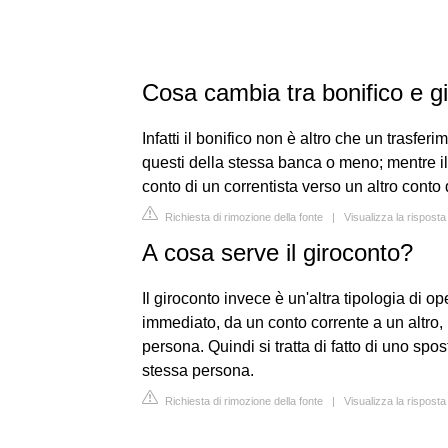
Cosa cambia tra bonifico e g
Infatti il bonifico non è altro che un trasferi
questi della stessa banca o meno; mentre il
conto di un correntista verso un altro conto di
Richiesta di rimozione della fonte
|
Visualizza la risposta
A cosa serve il giroconto?
Il giroconto invece è un'altra tipologia di o
immediato, da un conto corrente a un altro,
persona. Quindi si tratta di fatto di uno spo
stessa persona.
Richiesta di rimozione della fonte
|
Visualizza la risposta