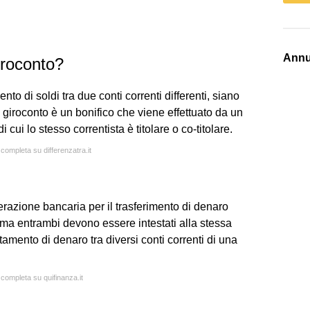
Annu
iroconto?
mento di soldi tra due conti correnti differenti, siano
 giroconto è un bonifico che viene effettuato da un
 cui lo stesso correntista è titolare o co-titolare.
 completa su differenzatra.it
perazione bancaria per il trasferimento di denaro
 ma entrambi devono essere intestati alla stessa
stamento di denaro tra diversi conti correnti di una
 completa su quifinanza.it