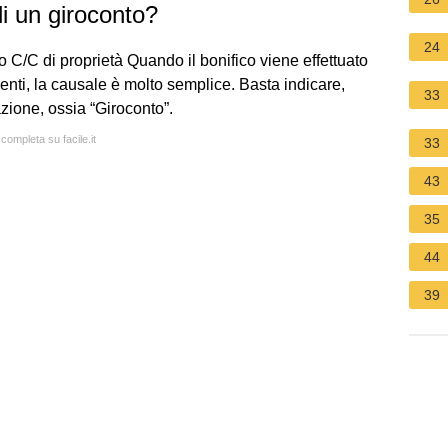
i un giroconto?
24
o C/C di proprietà Quando il bonifico viene effettuato
renti, la causale è molto semplice. Basta indicare,
33
azione, ossia “Giroconto”.
 completa su facile.it
33
43
35
44
39