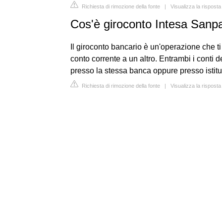
Richiesta di rimozione della fonte
|
Visualizza la rispost
Cos'è giroconto Intesa Sanp
Il giroconto bancario è un'operazione che t
conto corrente a un altro. Entrambi i conti 
presso la stessa banca oppure presso istituti
Richiesta di rimozione della fonte
|
Visualizza la rispost