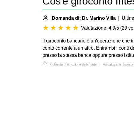
Cos'è giroconto Int
Domanda di: Dr. Marino Villa
| Ultimo
Valutazione: 4.9/5
(
29 vot
Il giroconto bancario è un'operazione che t
conto corrente a un altro. Entrambi i conti 
presso la stessa banca oppure presso istituti
Richiesta di rimozione della fonte
|
Visualizza la rispost