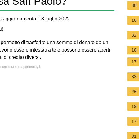
esa San Paolo?
38
 aggiornamento: 18 luglio 2022
16
i
)
32
i permette di trasferire una somma di denaro da un
devono essere intestati a te e possono essere aperti
18
 di credito diversi.
17
a completa su supermoney.it
33
26
19
17
31