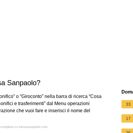
esa Sanpaolo?
Doma
onifico” o “Giroconto” nella barra di ricerca “Cosa
onifici e trasferimenti” dal Menu operazioni
33
razione che vuoi fare e inserisci il nome del
17
ta completa su intesasanpaolo.com
26