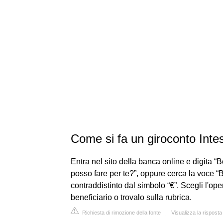
Come si fa un giroconto Int
Entra nel sito della banca online e digita “B
posso fare per te?”, oppure cerca la voce “B
contraddistinto dal simbolo “€”. Scegli l'ope
beneficiario o trovalo sulla rubrica.
Richiesta di rimozione della fonte
|
Visualizza la rispos