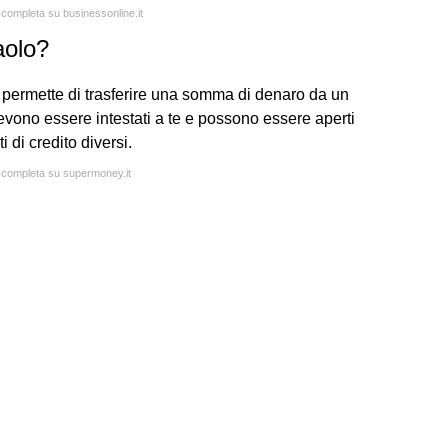
a completa su businessonline.it
aolo?
i permette di trasferire una somma di denaro da un
devono essere intestati a te e possono essere aperti
 di credito diversi.
a completa su supermoney.it