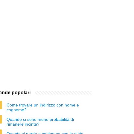
nde popolari
Come trovare un indirizzo con nome e
cognome?
Quando ci sono meno probabilità di
rimanere incinta?
Quanto si perde a settimana con la dieta