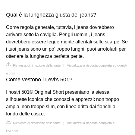
Qual è la lunghezza giusta dei jeans?
Come regola generale, tuttavia, i jeans dovrebbero
arrivare sotto la caviglia. Per gli uomini, i jeans
dovrebbero essere leggermente allentati sulle scarpe. Se
i tuoi jeans sono un po' troppo lunghi, puoi arrotolarli per
ottenere la lunghezza perfetta per te.
Richiesta di rimozione della fonte
|
Visualizza la risposta completa su c-and-
a.com
Come vestono i Levi's 501?
I nostri 501® Original Short presentano la stessa
silhouette iconica che conosci e apprezzi: non troppo
ampia, non troppo slim, con linea dritta dai fianchi al
fondo delle cosce.
Richiesta di rimozione della fonte
|
Visualizza la risposta completa su
levi.com