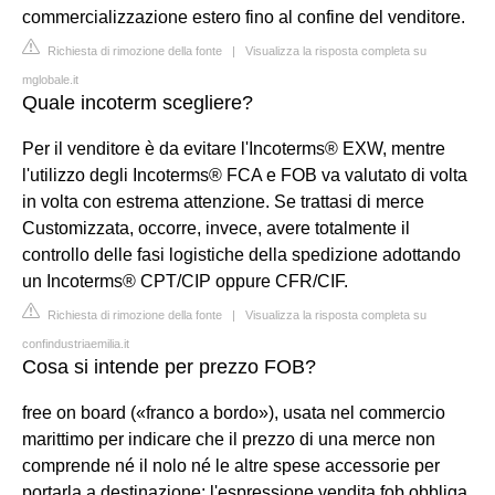
commercializzazione estero fino al confine del venditore.
Richiesta di rimozione della fonte
|
Visualizza la risposta completa su
mglobale.it
Quale incoterm scegliere?
Per il venditore è da evitare l'Incoterms® EXW, mentre
l'utilizzo degli Incoterms® FCA e FOB va valutato di volta
in volta con estrema attenzione. Se trattasi di merce
Customizzata, occorre, invece, avere totalmente il
controllo delle fasi logistiche della spedizione adottando
un Incoterms® CPT/CIP oppure CFR/CIF.
Richiesta di rimozione della fonte
|
Visualizza la risposta completa su
confindustriaemilia.it
Cosa si intende per prezzo FOB?
free on board («franco a bordo»), usata nel commercio
marittimo per indicare che il prezzo di una merce non
comprende né il nolo né le altre spese accessorie per
portarla a destinazione; l'espressione vendita fob obbliga