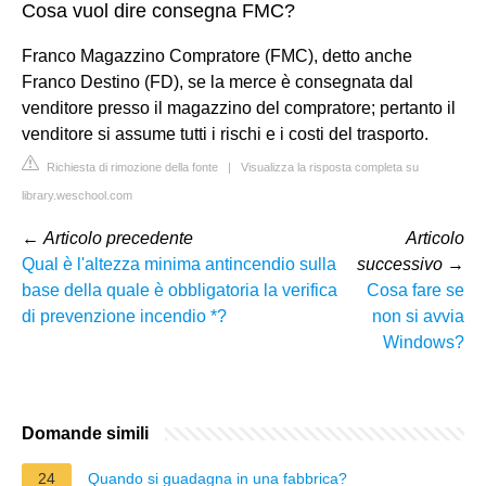
Cosa vuol dire consegna FMC?
Franco Magazzino Compratore (FMC), detto anche
Franco Destino (FD), se la merce è consegnata dal
venditore presso il magazzino del compratore; pertanto il
venditore si assume tutti i rischi e i costi del trasporto.
Richiesta di rimozione della fonte
|
Visualizza la risposta completa su
library.weschool.com
←
Articolo precedente
Articolo
Qual è l'altezza minima antincendio sulla
successivo
→
base della quale è obbligatoria la verifica
Cosa fare se
di prevenzione incendio *?
non si avvia
Windows?
Domande simili
24
Quando si guadagna in una fabbrica?