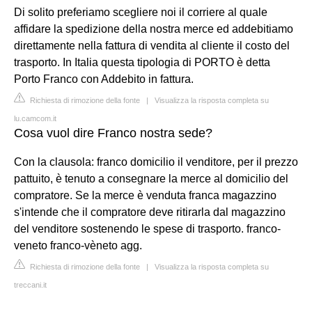
Di solito preferiamo scegliere noi il corriere al quale
affidare la spedizione della nostra merce ed addebitiamo
direttamente nella fattura di vendita al cliente il costo del
trasporto. In Italia questa tipologia di PORTO è detta
Porto Franco con Addebito in fattura.
Richiesta di rimozione della fonte
|
Visualizza la risposta completa su
lu.camcom.it
Cosa vuol dire Franco nostra sede?
Con la clausola: franco domicilio il venditore, per il prezzo
pattuito, è tenuto a consegnare la merce al domicilio del
compratore. Se la merce è venduta franca magazzino
s'intende che il compratore deve ritirarla dal magazzino
del venditore sostenendo le spese di trasporto. franco-
veneto franco-vèneto agg.
Richiesta di rimozione della fonte
|
Visualizza la risposta completa su
treccani.it