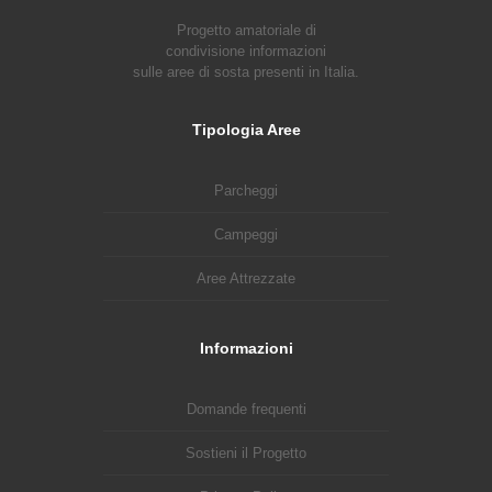
Progetto amatoriale di
condivisione informazioni
sulle aree di sosta presenti in Italia.
Tipologia Aree
Parcheggi
Campeggi
Aree Attrezzate
Informazioni
Domande frequenti
Sostieni il Progetto