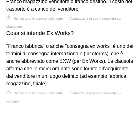
Franco magazzino venditore o franco destino. Il costo del
trasporto è a carico del venditore.
Richiesta di rimozione della fonte
|
Visualizza la risposta completa su
skuola.net
Cosa si intende Ex Works?
"Franco fabbrica" o anche "consegna ex works" è uno dei
termini di consegna internazionale (Incoterms), che è
anche abbreviato come EXW (per Ex Works). La clausola
afferma che le merci ordinate sono fornite all'acquirente
dal venditore in un luogo definito (ad esempio fabbrica,
magazzino, filiale).
Richiesta di rimozione della fonte
|
Visualizza la risposta completa su
weclapp.it