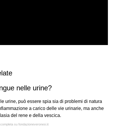
late
ngue nelle urine?
le urine, può essere spia sia di problemi di natura
iammazione a carico delle vie urinarie, ma anche
lasia del rene e della vescica.
a completa su fondazioneveronesi.it