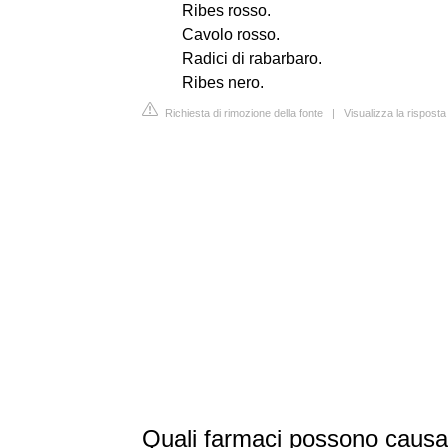
Ribes rosso.
Cavolo rosso.
Radici di rabarbaro.
Ribes nero.
Richiesta di rimozione della fonte
|
Visualizza la rispost
Quali farmaci possono causa