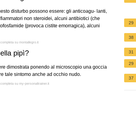
esto disturbo possono essere: gli anticoagu- lanti,
nfiammatori non steroidei, alcuni antibiotici (che
29
clofosfamide (provoca cistite emorragica), alcuni
38
 completa su montallegro.it
lla pipì?
31
29
ere dimostrata ponendo al microscopio una goccia
tare tale sintomo anche ad occhio nudo.
37
a completa su my-personaltrainer.it