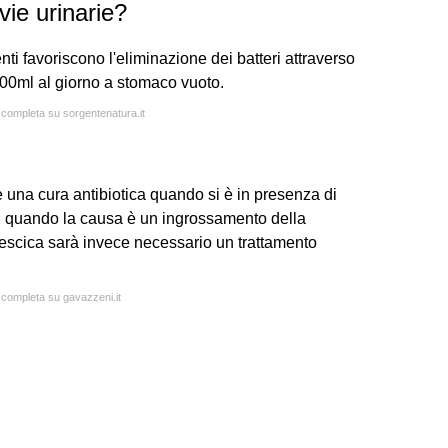
vie urinarie?
nti favoriscono l'eliminazione dei batteri attraverso
 200ml al giorno a stomaco vuoto.
a completa su sorgentenatura.it
e una cura antibiotica quando si è in presenza di
ci quando la causa è un ingrossamento della
a vescica sarà invece necessario un trattamento
a completa su gavazzeni.it