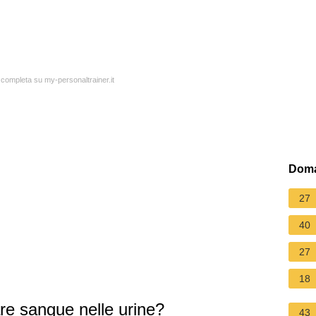
a completa su my-personaltrainer.it
Doma
27
40
27
18
re sangue nelle urine?
43