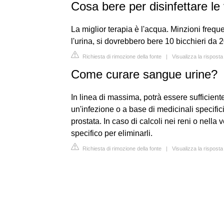
Cosa bere per disinfettare le 
La miglior terapia è l'acqua. Minzioni freque
l'urina, si dovrebbero bere 10 bicchieri da
Richiesta di rimozione della fonte
|
Visualizza la rispost
Come curare sangue urine?
In linea di massima, potrà essere sufficient
un'infezione o a base di medicinali specifi
prostata. In caso di calcoli nei reni o nell
specifico per eliminarli.
Richiesta di rimozione della fonte
|
Visualizza la rispost