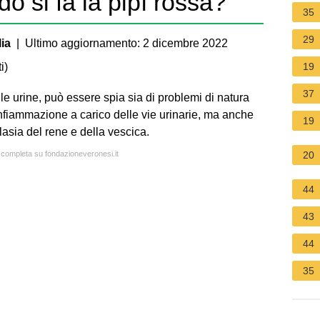
o si fa la pipì rossa?
35
29
ia
| Ultimo aggiornamento: 2 dicembre 2022
i
)
19
37
le urine, può essere spia sia di problemi di natura
iammazione a carico delle vie urinarie, ma anche
19
lasia del rene e della vescica.
a completa su fondazioneveronesi.it
20
44
43
44
35