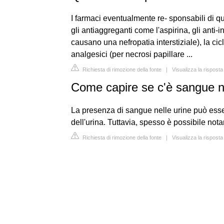
I farmaci eventualmente re- sponsabili di qu
gli antiaggreganti come l'aspirina, gli anti-i
causano una nefropatia interstiziale), la ci
analgesici (per necrosi papillare ...
Richiesta di rimozione della fonte
|
Visualizza la risposta
Come capire se c'è sangue ne
La presenza di sangue nelle urine può ess
dell'urina. Tuttavia, spesso è possibile no
Richiesta di rimozione della fonte
|
Visualizza la rispost