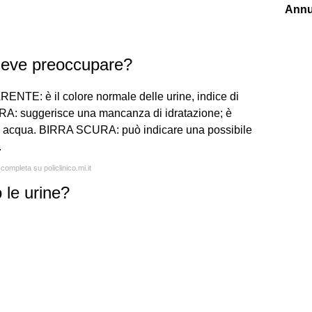
Annu
 deve preoccupare?
: è il colore normale delle urine, indice di
A: suggerisce una mancanza di idratazione; è
di acqua. BIRRA SCURA: può indicare una possibile
.
completa su policlinico.mi.it
 le urine?