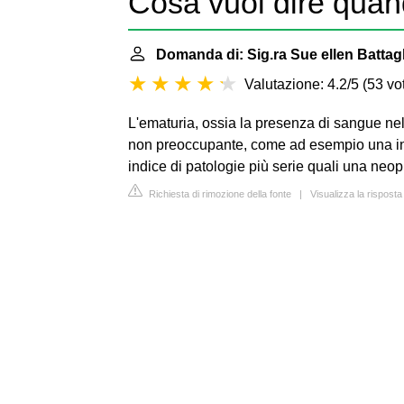
Cosa vuol dire quand
Domanda di: Sig.ra Sue ellen Battagl
Valutazione: 4.2/5
(
53 vot
L'ematuria, ossia la presenza di sangue nel
non preoccupante, come ad esempio una inf
indice di patologie più serie quali una neop
Richiesta di rimozione della fonte
|
Visualizza la rispost