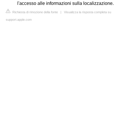
l'accesso alle informazioni sulla localizzazione.
Richiesta di rimozione della fonte
|
Visualizza la risposta completa su
support.apple.com