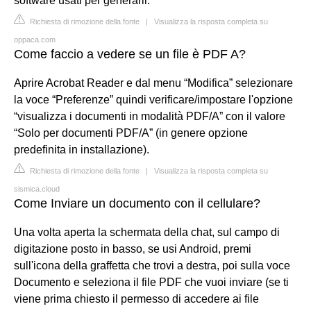
software usati per generarli.
Richiesta di rimozione della fonte
|
Visualizza la risposta completa su
oppaca.com
Come faccio a vedere se un file è PDF A?
Aprire Acrobat Reader e dal menu “Modifica” selezionare
la voce “Preferenze” quindi verificare/impostare l'opzione
“visualizza i documenti in modalità PDF/A” con il valore
“Solo per documenti PDF/A” (in genere opzione
predefinita in installazione).
Richiesta di rimozione della fonte
|
Visualizza la risposta completa su
sismica.cloud
Come Inviare un documento con il cellulare?
Una volta aperta la schermata della chat, sul campo di
digitazione posto in basso, se usi Android, premi
sull'icona della graffetta che trovi a destra, poi sulla voce
Documento e seleziona il file PDF che vuoi inviare (se ti
viene prima chiesto il permesso di accedere ai file