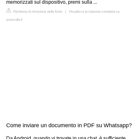
memorizzati sul dispositivo, premi sulla ...
Richiesta di rimozione della fonte
|
Visualizza la risposta completa su
aranzulla.it
Come inviare un documento in PDF su Whatsapp?
Da Android, quando vi trovate in una chat, è sufficiente