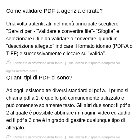
Come validare PDF a agenzia entrate?
Una volta autenticati, nel menù principale scegliere
"Servizi per"- "Validare e convertire file"- "Sfoglia" e
selezionare il file da validare o convertire, quindi in
"descrizione allegato" indicare il formato idoneo (PDF/A o
TIFF) e successivamente cliccare su "valida".
Richiesta di rimozione della fonte
|
Visualizza la risposta completa su
agenziaentrate.gov.it
Quanti tipi di PDF ci sono?
Ad oggi, esistono tre diversi standard di pdf a. Il primo si
chiama pdf a 1, è quello più comunemente utilizzato e
può contenere solamente testo. Gli altri due sono: il pdf a
2 al quale è possibile abbinare immagini, video ed audio,
ed il pdf a 3 che è in grado di gestire qualunque tipo di
allegato.
Richiesta di rimozione della fonte
|
Visualizza la risposta completa su