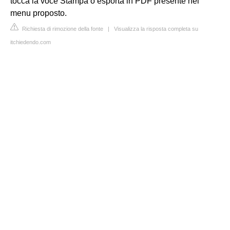
tocca la voce Stampa o esporta in PDF presente nel
menu proposto.
Richiesta di rimozione della fonte
|
Visualizza la risposta completa su
itchiedendo.com