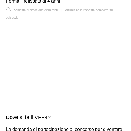
Ferma Prefissata di 4 anni.
Richiesta di rimozione della fonte
|
Visualizza la risposta completa su
edises.it
Dove si fa il VFP4?
La domanda di partecipazione al concorso per diventare