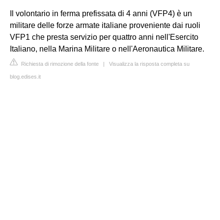
Il volontario in ferma prefissata di 4 anni (VFP4) è un
militare delle forze armate italiane proveniente dai ruoli
VFP1 che presta servizio per quattro anni nell'Esercito
Italiano, nella Marina Militare o nell'Aeronautica Militare.
Richiesta di rimozione della fonte
|
Visualizza la risposta completa su
blog.edises.it