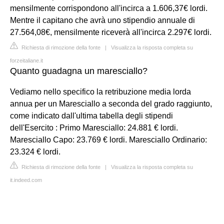
mensilmente corrispondono all'incirca a 1.606,37€ lordi.
Mentre il capitano che avrà uno stipendio annuale di
27.564,08€, mensilmente riceverà all'incirca 2.297€ lordi.
Richiesta di rimozione della fonte
|
Visualizza la risposta completa su
forzeitaliane.it
Quanto guadagna un maresciallo?
Vediamo nello specifico la retribuzione media lorda
annua per un Maresciallo a seconda del grado raggiunto,
come indicato dall'ultima tabella degli stipendi
dell'Esercito : Primo Maresciallo: 24.881 € lordi.
Maresciallo Capo: 23.769 € lordi. Maresciallo Ordinario:
23.324 € lordi.
Richiesta di rimozione della fonte
|
Visualizza la risposta completa su
it.indeed.com