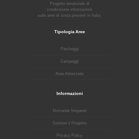
Progetto amatoriale di
condivisione informazioni
sulle aree di sosta presenti in Italia.
Tipologia Aree
Parcheggi
Campeggi
Aree Attrezzate
Informazioni
Domande frequenti
Sostieni il Progetto
Privacy Policy