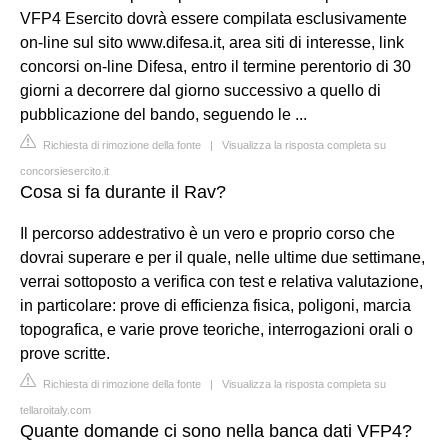
VFP4 Esercito dovrà essere compilata esclusivamente
on-line sul sito www.difesa.it, area siti di interesse, link
concorsi on-line Difesa, entro il termine perentorio di 30
giorni a decorrere dal giorno successivo a quello di
pubblicazione del bando, seguendo le ...
Richiesta di rimozione della fonte
|
Visualizza la risposta completa su
concorsiesercito.it
Cosa si fa durante il Rav?
Il percorso addestrativo è un vero e proprio corso che
dovrai superare e per il quale, nelle ultime due settimane,
verrai sottoposto a verifica con test e relativa valutazione,
in particolare: prove di efficienza fisica, poligoni, marcia
topografica, e varie prove teoriche, interrogazioni orali o
prove scritte.
Richiesta di rimozione della fonte
|
Visualizza la risposta completa su
tellaroitaly.com
Quante domande ci sono nella banca dati VFP4?