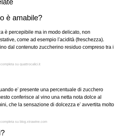
late
no è amabile?
za è percepibile ma in modo delicato, non
ustative, come ad esempio l'acidità (freschezza).
ino dal contenuto zuccherino residuo compreso tra i
 completa su quattrocalici.it
quando e' presente una percentuale di zucchero
uesto conferisce al vino una netta nota dolce al
rmini, che la sensazione di dolcezza e' avvertita molto
a completa su blog.xtrawine.com
i?