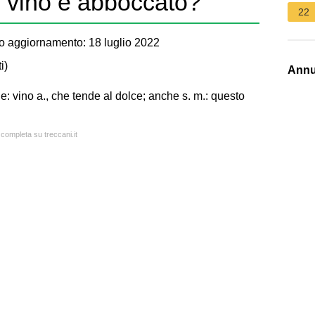
l vino e abboccato?
22
o aggiornamento: 18 luglio 2022
i
)
Annu
e: vino a., che tende al dolce; anche s. m.: questo
 completa su treccani.it