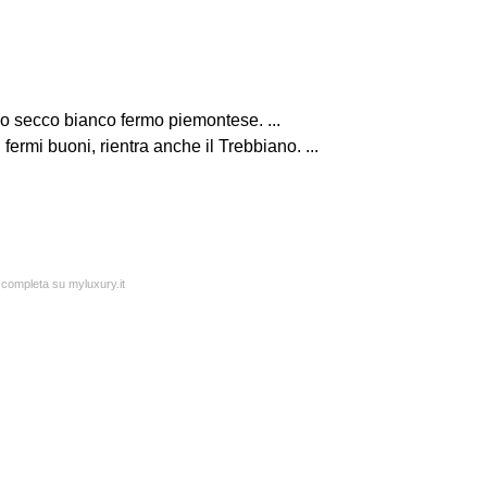
no secco bianco fermo piemontese. ...
fermi buoni, rientra anche il Trebbiano. ...
a completa su myluxury.it