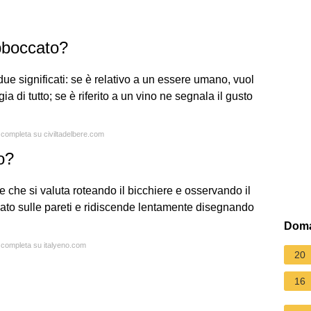
bboccato?
due significati: se è relativo a un essere umano, vuol
 di tutto; se è riferito a un vino ne segnala il gusto
a completa su civiltadelbere.com
no?
le che si valuta roteando il bicchiere e osservando il
mato sulle pareti e ridiscende lentamente disegnando
Doma
a completa su italyeno.com
20
16