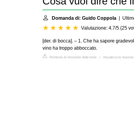
Cosa vuol dire che i
Domanda di: Guido Coppola
| Ultim
Valutazione: 4.7/5
(
25 vot
[der. di bocca]. – 1. Che ha sapore gradevol
vino ha troppo abboccato.
Richiesta di rimozione della fonte
|
Visualizza la risposta