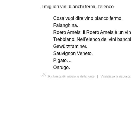
I migliori vini bianchi fermi, l'elenco
Cosa vuol dire vino bianco fermo.
Falanghina.
Roero Arneis. Il Roero Arneis è un vi
Trebbiano. Nell'elenco dei vini banchi 
Gewürztraminer.
Sauvignon Veneto.
Pigato. ...
Ortrugo.
Richiesta di rimozione della fonte
|
Visualizza la rispost