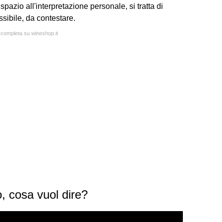
pazio all'interpretazione personale, si tratta di
ssibile, da contestare.
a completa su wineshop.it
o, cosa vuol dire?