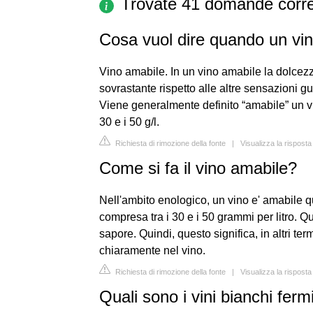
Trovate 41 domande corre
Cosa vuol dire quando un vi
Vino amabile. In un vino amabile la dolcez
sovrastante rispetto alle altre sensazioni g
Viene generalmente definito “amabile” un v
30 e i 50 g/l.
Richiesta di rimozione della fonte
|
Visualizza la risposta
Come si fa il vino amabile?
Nell'ambito enologico, un vino e' amabile 
compresa tra i 30 e i 50 grammi per litro. Q
sapore. Quindi, questo significa, in altri te
chiaramente nel vino.
Richiesta di rimozione della fonte
|
Visualizza la rispost
Quali sono i vini bianchi ferm