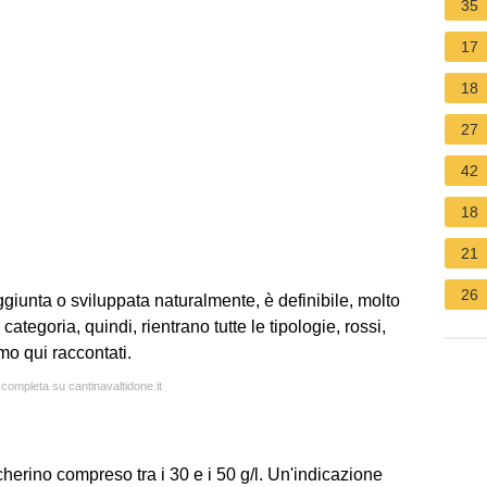
35
17
18
27
42
18
21
26
giunta o sviluppata naturalmente, è definibile, molto
tegoria, quindi, rientrano tutte le tipologie, rossi,
mo qui raccontati.
 completa su cantinavaltidone.it
erino compreso tra i 30 e i 50 g/l. Un'indicazione