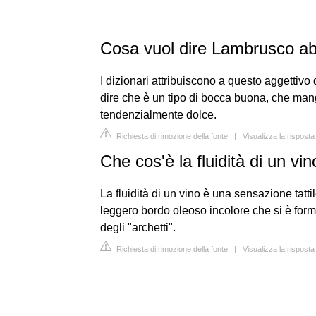
Cosa vuol dire Lambrusco a
I dizionari attribuiscono a questo aggettivo 
dire che è un tipo di bocca buona, che mangia
tendenzialmente dolce.
Richiesta di rimozione della fonte
|
Visualizza la rispost
Che cos'è la fluidità di un vi
La fluidità di un vino è una sensazione tatti
leggero bordo oleoso incolore che si è for
degli "archetti".
Richiesta di rimozione della fonte
|
Visualizza la rispost