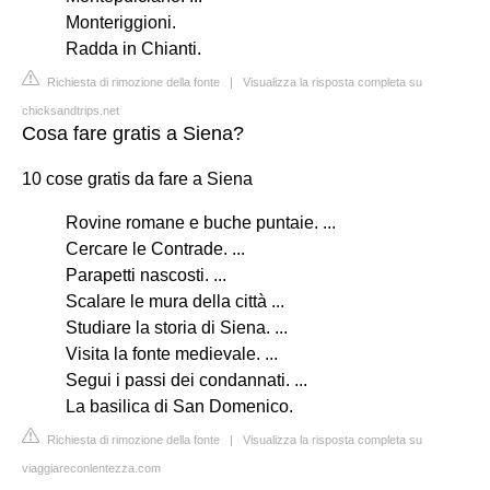
Monteriggioni.
Radda in Chianti.
Richiesta di rimozione della fonte
|
Visualizza la risposta completa su
chicksandtrips.net
Cosa fare gratis a Siena?
10 cose gratis da fare a Siena
Rovine romane e buche puntaie. ...
Cercare le Contrade. ...
Parapetti nascosti. ...
Scalare le mura della città ...
Studiare la storia di Siena. ...
Visita la fonte medievale. ...
Segui i passi dei condannati. ...
La basilica di San Domenico.
Richiesta di rimozione della fonte
|
Visualizza la risposta completa su
viaggiareconlentezza.com