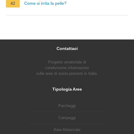
42
Come si irrita la pelle?
Contattaci
Progetto amatoriale di
condivisione informazioni
sulle aree di sosta presenti in Italia.
Tipologia Aree
Parcheggi
Campeggi
Aree Attrezzate