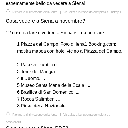
estremamente bello da vedere a Siena!
Richiesta di rimozione della fonte
|
Visualizza la risposta completa su arttrip.it
Cosa vedere a Siena a novembre?
12 cose da fare e vedere a Siena e 1 da non fare
1 Piazza del Campo. Foto di lena1 Booking.com:
mostra mappa con hotel vicino a Piazza del Campo.
...
2 Palazzo Pubblico. ...
3 Torre del Mangia. ...
4 Il Duomo. ...
5 Museo Santa Maria della Scala. ...
6 Basilica di San Domenico. ...
7 Rocca Salimbeni. ...
8 Pinacoteca Nazionale.
Richiesta di rimozione della fonte
|
Visualizza la risposta completa su
cosafarei.it
Cosa vedere a Siena PDF?