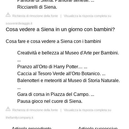
Panforte di Siena. Panforte senese. ...
Ricciarelli di Siena.
Richiesta di rimozione della fonte
|
Visualizza la risposta completa su
souvenirdiviaggio.it
Cosa vedere a Siena in un giorno con bambini?
Cosa fare e cosa vedere a Siena con i bambini
Creatività e bellezza al Museo d'Arte per Bambini.
...
Pranzo all'Orto di Harry Potter… ...
Caccia al Tesoro Verde all'Orto Botanico. ...
Balenotteri e meteoriti al Museo di Storia Naturale.
...
Gara di corsa in Piazza del Campo. ...
Pausa gioco nel cuore di Siena.
Richiesta di rimozione della fonte
|
Visualizza la risposta completa su
thefamilycompany.it
←
Articolo precedente
Articolo successivo
→