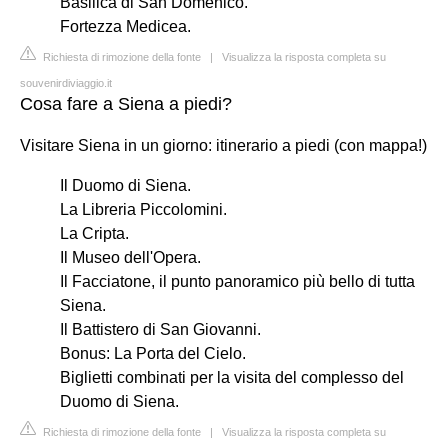
Basilica di San Domenico.
Fortezza Medicea.
Richiesta di rimozione della fonte
|
Visualizza la risposta completa su
souvenirdiviaggio.it
Cosa fare a Siena a piedi?
Visitare Siena in un giorno: itinerario a piedi (con mappa!)
Il Duomo di Siena.
La Libreria Piccolomini.
La Cripta.
Il Museo dell'Opera.
Il Facciatone, il punto panoramico più bello di tutta
Siena.
Il Battistero di San Giovanni.
Bonus: La Porta del Cielo.
Biglietti combinati per la visita del complesso del
Duomo di Siena.
Richiesta di rimozione della fonte
|
Visualizza la risposta completa su