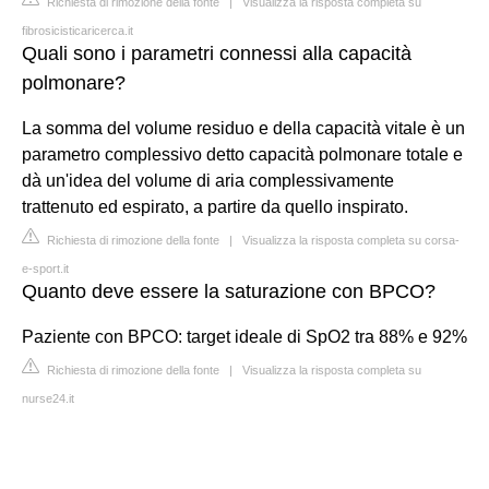
Richiesta di rimozione della fonte
|
Visualizza la risposta completa su
fibrosicisticaricerca.it
Quali sono i parametri connessi alla capacità
polmonare?
La somma del volume residuo e della capacità vitale è un
parametro complessivo detto capacità polmonare totale e
dà un'idea del volume di aria complessivamente
trattenuto ed espirato, a partire da quello inspirato.
Richiesta di rimozione della fonte
|
Visualizza la risposta completa su corsa-
e-sport.it
Quanto deve essere la saturazione con BPCO?
Paziente con BPCO: target ideale di SpO2 tra 88% e 92%
Richiesta di rimozione della fonte
|
Visualizza la risposta completa su
nurse24.it