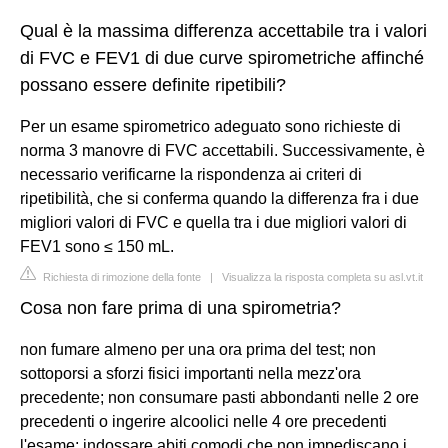
Qual è la massima differenza accettabile tra i valori
di FVC e FEV1 di due curve spirometriche affinché
possano essere definite ripetibili?
Per un esame spirometrico adeguato sono richieste di
norma 3 manovre di FVC accettabili. Successivamente, è
necessario verificarne la rispondenza ai criteri di
ripetibilità, che si conferma quando la differenza fra i due
migliori valori di FVC e quella tra i due migliori valori di
FEV1 sono ≤ 150 mL.
Richiesta di rimozione della fonte
|
Visualizza la risposta completa su asl.vt.it
Cosa non fare prima di una spirometria?
non fumare almeno per una ora prima del test; non
sottoporsi a sforzi fisici importanti nella mezz'ora
precedente; non consumare pasti abbondanti nelle 2 ore
precedenti o ingerire alcoolici nelle 4 ore precedenti
l'esame; indossare abiti comodi che non impediscano i