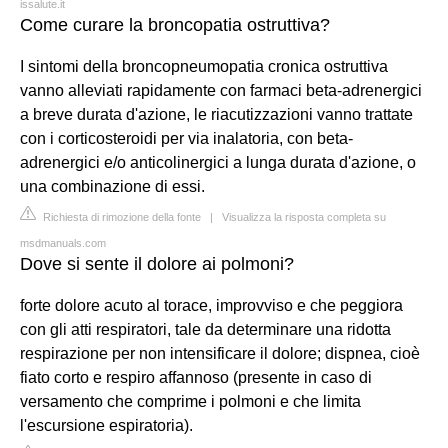
issalute.it
Come curare la broncopatia ostruttiva?
I sintomi della broncopneumopatia cronica ostruttiva
vanno alleviati rapidamente con farmaci beta-adrenergici
a breve durata d'azione, le riacutizzazioni vanno trattate
con i corticosteroidi per via inalatoria, con beta-
adrenergici e/o anticolinergici a lunga durata d'azione, o
una combinazione di essi.
Richiesta di rimozione della fonte
|
Visualizza la risposta completa su
msdmanuals.com
Dove si sente il dolore ai polmoni?
forte dolore acuto al torace, improvviso e che peggiora
con gli atti respiratori, tale da determinare una ridotta
respirazione per non intensificare il dolore; dispnea, cioè
fiato corto e respiro affannoso (presente in caso di
versamento che comprime i polmoni e che limita
l'escursione espiratoria).