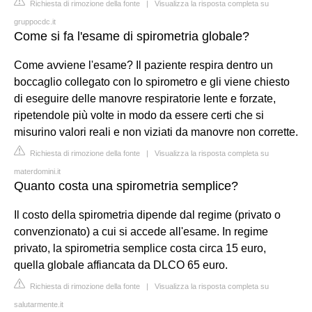
Richiesta di rimozione della fonte
|
Visualizza la risposta completa su
gruppocdc.it
Come si fa l'esame di spirometria globale?
Come avviene l'esame? Il paziente respira dentro un
boccaglio collegato con lo spirometro e gli viene chiesto
di eseguire delle manovre respiratorie lente e forzate,
ripetendole più volte in modo da essere certi che si
misurino valori reali e non viziati da manovre non corrette.
Richiesta di rimozione della fonte
|
Visualizza la risposta completa su
materdomini.it
Quanto costa una spirometria semplice?
Il costo della spirometria dipende dal regime (privato o
convenzionato) a cui si accede all'esame. In regime
privato, la spirometria semplice costa circa 15 euro,
quella globale affiancata da DLCO 65 euro.
Richiesta di rimozione della fonte
|
Visualizza la risposta completa su
salutarmente.it