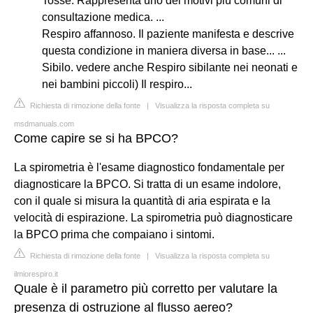
Tosse. Rappresenta uno dei motivi più comuni di
consultazione medica. ...
Respiro affannoso. Il paziente manifesta e descrive
questa condizione in maniera diversa in base... ...
Sibilo. vedere anche Respiro sibilante nei neonati e
nei bambini piccoli) Il respiro...
Richiesta di rimozione della fonte
|
Visualizza la risposta completa su
msdmanuals.com
Come capire se si ha BPCO?
La spirometria è l'esame diagnostico fondamentale per
diagnosticare la BPCO. Si tratta di un esame indolore,
con il quale si misura la quantità di aria espirata e la
velocità di espirazione. La spirometria può diagnosticare
la BPCO prima che compaiano i sintomi.
Richiesta di rimozione della fonte
|
Visualizza la risposta completa su
ilmiorespiro.it
Quale è il parametro più corretto per valutare la
presenza di ostruzione al flusso aereo?