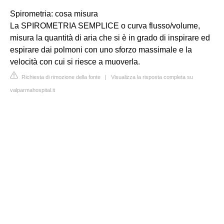
Spirometria: cosa misura
La SPIROMETRIA SEMPLICE o curva flusso/volume,
misura la quantità di aria che si è in grado di inspirare ed
espirare dai polmoni con uno sforzo massimale e la
velocità con cui si riesce a muoverla.
Richiesta di rimozione della fonte
|
Visualizza la risposta completa su
valparmahospital.it