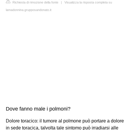
Richiesta di rimozione della fonte
|
Visualizza la risposta completa su
lamadonnina.grupposandonato.it
Dove fanno male i polmoni?
Dolore toracico: il tumore al polmone può portare a dolore
in sede toracica, talvolta tale sintomo può irradiarsi alle