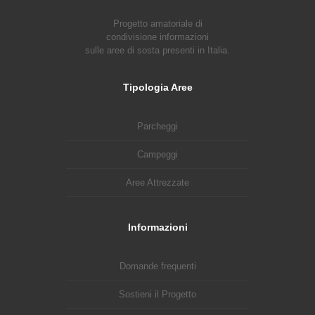
Progetto amatoriale di
condivisione informazioni
sulle aree di sosta presenti in Italia.
Tipologia Aree
Parcheggi
Campeggi
Aree Attrezzate
Informazioni
Domande frequenti
Sostieni il Progetto