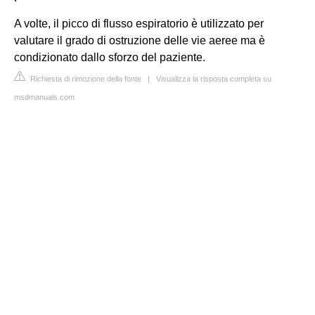
A volte, il picco di flusso espiratorio è utilizzato per
valutare il grado di ostruzione delle vie aeree ma è
condizionato dallo sforzo del paziente.
Richiesta di rimozione della fonte
|
Visualizza la risposta completa su
msdmanuals.com