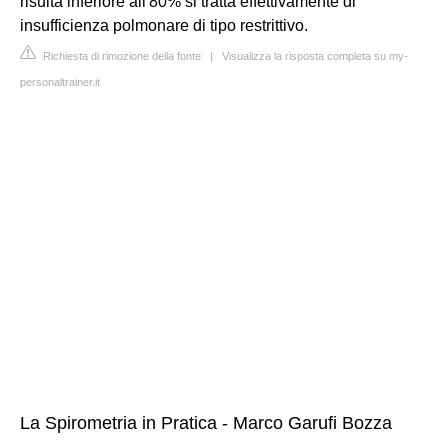
risulta inferiore all'80% si tratta effettivamente di
insufficienza polmonare di tipo restrittivo.
Richiesta di rimozione della fonte
|
Visualizza la risposta completa su my-
personaltrainer.it
La Spirometria in Pratica - Marco Garufi Bozza