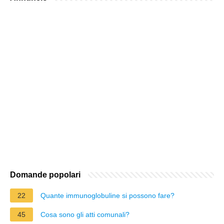
Domande popolari
22
Quante immunoglobuline si possono fare?
45
Cosa sono gli atti comunali?