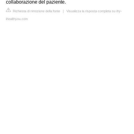
collaborazione del paziente.
Richiesta di rimozione della fonte
|
Visualizza la risposta completa su ihy-
ihealthyou.com